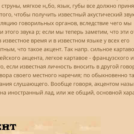
 струны, мягкое н„бо, язык, губы все должно прин
ого, чтобы получить известный акустический звук
ляцию говорильных органов, вследствие чего мы
 этого звука р; если мы теперь заметим, что эти о
известное время и в известном языке у всех его
тным, что такое акцент. Так напр. сильное картаво
йского акцента, легкое картавое - французского и 
, если известная личность вносить в другой гово
вора своего местного наречия; по обыкновенно т
мания слушающего. Вообще говоря, акцентом назы
 на иностранный лад, или же общий, основной хар