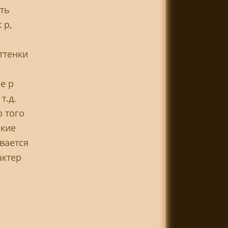
ять
 р,
ттенки
е р
т.д.
р того
акие
вается
актер