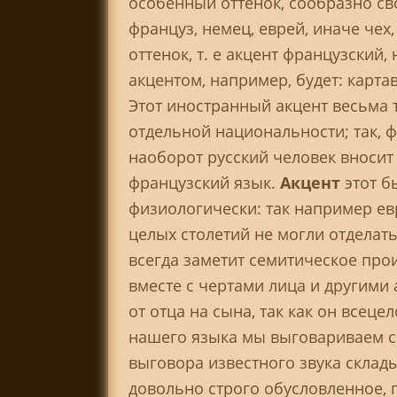
особенный оттенок, сообразно св
француз, немец, еврей, иначе чех
оттенок, т. е акцент французский,
акцентом, например, будет: картавое
Этот иностранный акцент весьма 
отдельной национальности; так, 
наоборот русский человек вносит
французский язык.
Акцент
этот б
физиологически: так например ев
целых столетий не могли отделать
всегда заметит семитическое про
вместе с чертами лица и другим
от отца на сына, так как он всец
нашего языка мы выговариваем с
выговора известного звука склады
довольно строго обусловленное, 