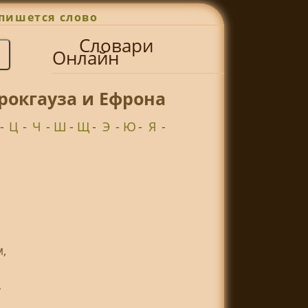
пишется слово
Словари
Онлайн
рокгауза и Ефрона
-
Ц
-
Ч
-
Ш
-
Щ
-
Э
-
Ю
-
Я
-
,
у