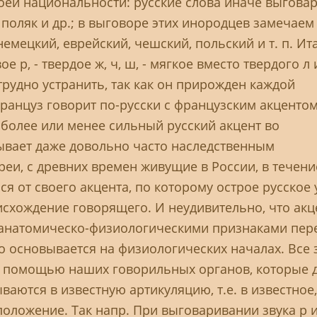
оей национальности: русские слова иначе выгова
, поляк и др.; в выговоре этих инородцев замечаем
 немецкий, еврейский, чешский, польский и т. п. Ит
 р, - твердое ж, ч, ш, - мягкое вместо твердого л и
трудно устранить, так как он прирожден каждой
француз говорит по-русски с французским акцентом
 более или менее сильный русский акцент во
ывает даже довольно часто наследственным
реи, с древних времен живущие в России, в течени
ся от своего акцента, по которому острое русское 
исхождение говорящего. И неудивительно, что акц
и анатомическо-физиологическими признаками пер
ело основывается на физиологических началах. Все 
 помощью наших говорильных органов, которые 
ваются в известную артикуляцию, т.е. в известное,
положение. Так напр. При выговаривании звука р и