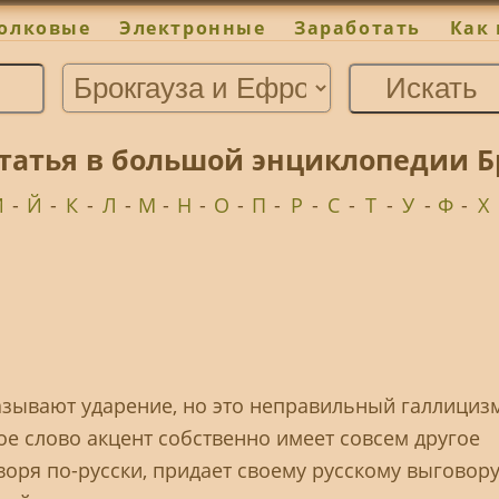
олковые
Электронные
Заработать
Как 
статья в большой энциклопедии Б
И
-
Й
-
К
-
Л
-
М
-
Н
-
О
-
П
-
Р
-
С
-
Т
-
У
-
Ф
-
Х
азывают ударение, но это неправильный галлицизм
ое слово акцент собственно имеет совсем другое
воря по-русски, придает своему русскому выговор