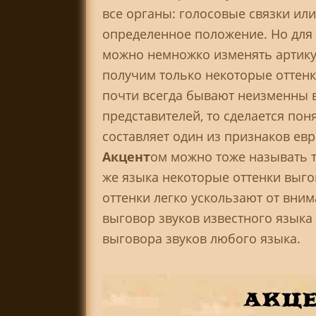
все органы: голосовые связки или
определенное положение. Но для т
можно немножко изменять артику
получим только некоторые оттенки
почти всегда бывают неизменны в 
представителей, то сделается поня
составляет один из признаков евре
Акцент
ом можно тоже называть то
же языка некоторые оттенки выго
оттенки легко ускользают от вни
выговор звуков известного языка
выговора звуков любого языка.