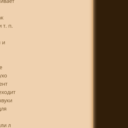
ривает
ак
 т. п.
 и
е
ухо
ент
еходит
звуки
для
ли л