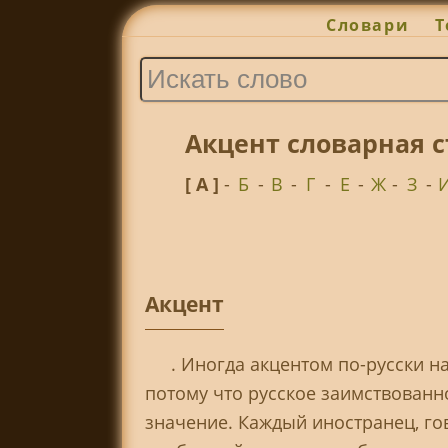
Словари
Т
Акцент словарная 
[ А ]
-
Б
-
В
-
Г
-
Е
-
Ж
-
З
-
Акцент
. Иногда акцентом по-русски н
потому что русское заимствованн
значение. Каждый иностранец, го