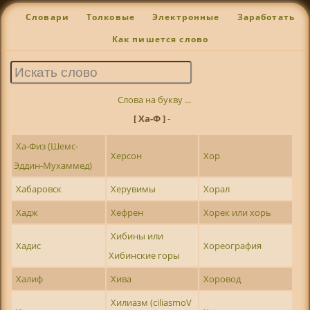
Словари
Толковые
Электронные
Заработать
Как пишется слово
Слова на букву ...
[ Ха-Ф ]
-
Ха-Физ (Шемс-
Херсон
Хор
Эддин-Мухаммед)
Хабаровск
Херувимы
Хорал
Хадж
Хефрен
Хорек или хорь
Хибины или
Хадис
Хореография
Хибинские горы
Халиф
Хива
Хоровод
Хилиазм (ciliasmoV