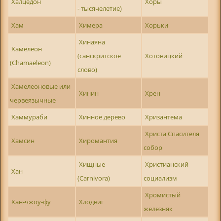
Халцедон
Хоры
- тысячелетие)
Хам
Химера
Хорьки
Хинаяна
Хамелеон
(санскритское
Хотовицкий
(Chamaeleon)
слово)
Хамелеоновые или
Хинин
Хрен
червеязычные
Хаммураби
Хинное дерево
Хризантема
Христа Спасителя
Хамсин
Хиромантия
собор
Хищные
Христианский
Хан
(Carnivora)
социализм
Хромистый
Хан-чжоу-фу
Хлодвиг
железняк