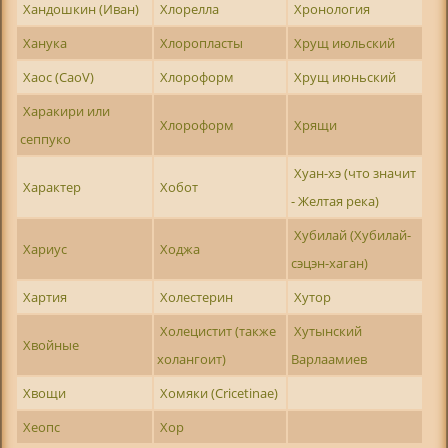
Хандошкин (Иван)
Хлорелла
Хронология
Ханука
Хлоропласты
Хрущ июльский
Хаос (CaoV)
Хлороформ
Хрущ июньский
Харакири или
Хлороформ
Хрящи
сеппуко
Хуан-хэ (что значит
Характер
Хобот
- Желтая река)
Хубилай (Хубилай-
Хариус
Ходжа
сэцэн-хаган)
Хартия
Холестерин
Хутор
Холецистит (также
Хутынский
Хвойные
холангоит)
Варлаамиев
Хвощи
Хомяки (Cricetinae)
Хеопс
Хор