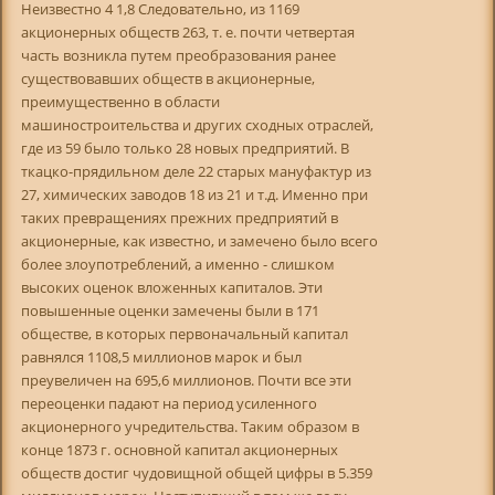
Неизвестно 4 1,8 Следовательно, из 1169
акционерных обществ 263, т. е. почти четвертая
часть возникла путем преобразования ранее
существовавших обществ в акционерные,
преимущественно в области
машиностроительства и других сходных отраслей,
где из 59 было только 28 новых предприятий. В
ткацко-прядильном деле 22 старых мануфактур из
27, химических заводов 18 из 21 и т.д. Именно при
таких превращениях прежних предприятий в
акционерные, как известно, и замечено было всего
более злоупотреблений, а именно - слишком
высоких оценок вложенных капиталов. Эти
повышенные оценки замечены были в 171
обществе, в которых первоначальный капитал
равнялся 1108,5 миллионов марок и был
преувеличен на 695,6 миллионов. Почти все эти
переоценки падают на период усиленного
акционерного учредительства. Таким образом в
конце 1873 г. основной капитал акционерных
обществ достиг чудовищной общей цифры в 5.359