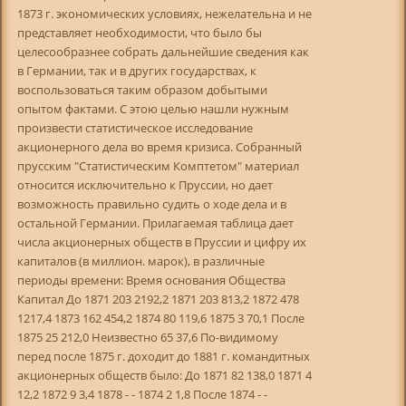
1873 г. экономических условиях, нежелательна и не
представляет необходимости, что было бы
целесообразнее собрать дальнейшие сведения как
в Германии, так и в других государствах, к
воспользоваться таким образом добытыми
опытом фактами. С этою целью нашли нужным
произвести статистическое исследование
акционерного дела во время кризиса. Собранный
прусским "Статистическим Комптетом" материал
относится исключительно к Пруссии, но дает
возможность правильно судить о ходе дела и в
остальной Германии. Прилагаемая таблица дает
числа акционерных обществ в Пруссии и цифру их
капиталов (в миллион. марок), в различные
периоды времени: Время основания Общества
Капитал До 1871 203 2192,2 1871 203 813,2 1872 478
1217,4 1873 162 454,2 1874 80 119,6 1875 3 70,1 После
1875 25 212,0 Неизвестно 65 37,6 По-видимому
перед после 1875 г. доходит до 1881 г. командитных
акционерных обществ было: До 1871 82 138,0 1871 4
12,2 1872 9 3,4 1878 - - 1874 2 1,8 После 1874 - -