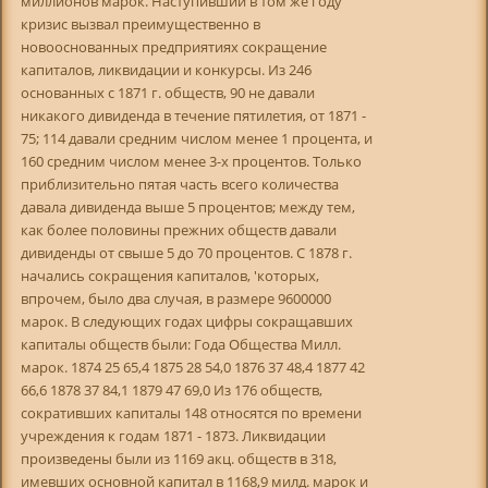
миллионов марок. Наступивший в том же году
кризис вызвал преимущественно в
новооснованных предприятиях сокращение
капиталов, ликвидации и конкурсы. Из 246
основанных с 1871 г. обществ, 90 не давали
никакого дивиденда в течение пятилетия, от 1871 -
75; 114 давали средним числом менее 1 процента, и
160 средним числом менее 3-х процентов. Только
приблизительно пятая часть всего количества
давала дивиденда выше 5 процентов; между тем,
как более половины прежних обществ давали
дивиденды от свыше 5 до 70 процентов. С 1878 г.
начались сокращения капиталов, 'которых,
впрочем, было два случая, в размере 9600000
марок. В следующих годах цифры сокращавших
капиталы обществ были: Года Общества Милл.
марок. 1874 25 65,4 1875 28 54,0 1876 37 48,4 1877 42
66,6 1878 37 84,1 1879 47 69,0 Из 176 обществ,
сокративших капиталы 148 относятся по времени
учреждения к годам 1871 - 1873. Ликвидации
произведены были из 1169 акц. обществ в 318,
имевших основной капитал в 1168,9 милд. марок и