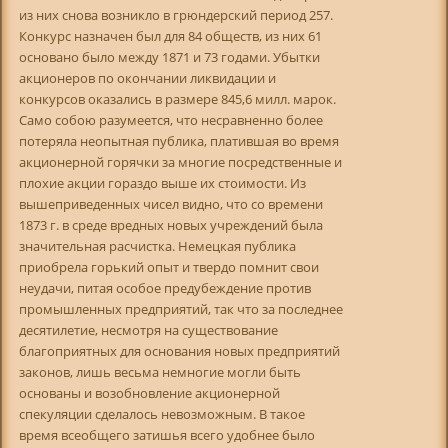
из них снова возникло в грюндерский период 257.
Конкурс назначен был для 84 обществ, из них 61
основано было между 1871 и 73 годами. Убытки
акционеров по окончании ликвидации и
конкурсов оказались в размере 845,6 милл. марок.
Само собою разумеется, что несравненно более
потеряла неопытная публика, платившая во время
акционерной горячки за многие посредственные и
плохие акции гораздо выше их стоимости. Из
вышеприведенных чисел видно, что со времени
1873 г. в среде вредных новых учреждений была
значительная расчистка. Немецкая публика
приобрела горький опыт и твердо помнит свои
неудачи, питая особое предубеждение против
промышленных предприятий, так что за последнее
десятилетие, несмотря на существование
благоприятных для основания новых предприятий
законов, лишь весьма немногие могли быть
основаны и возобновление акционерной
спекуляции сделалось невозможным. В такое
время всеобщего затишья всего удобнее было