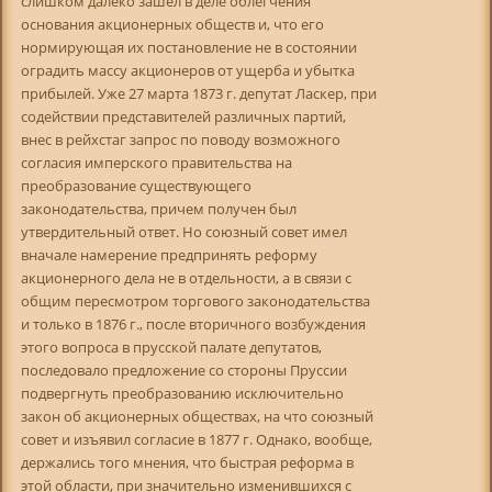
слишком далеко зашел в деле облегчения
основания акционерных обществ и, что его
нормирующая их постановление не в состоянии
оградить массу акционеров от ущерба и убытка
прибылей. Уже 27 марта 1873 г. депутат Ласкер, при
содействии представителей различных партий,
внес в рейхстаг запрос по поводу возможного
согласия имперского правительства на
преобразование существующего
законодательства, причем получен был
утвердительный ответ. Но союзный совет имел
вначале намерение предпринять реформу
акционерного дела не в отдельности, а в связи с
общим пересмотром торгового законодательства
и только в 1876 г., после вторичного возбуждения
этого вопроса в прусской палате депутатов,
последовало предложение со стороны Пруссии
подвергнуть преобразованию исключительно
закон об акционерных обществах, на что союзный
совет и изъявил согласие в 1877 г. Однако, вообще,
держались того мнения, что быстрая реформа в
этой области, при значительно изменившихся с