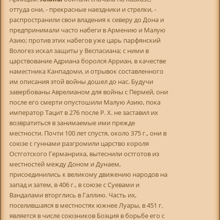
оттуда они, - прекрасные наездники и стрелки, -
распространили свои владения к северу до Дона и
предпринимали часто набеги в Армению и Малую
Азию; против этих набегов уже царь парфянский
Вологез искал защиты у Веспасиана; с ними в
царствование Адриана боролся Арриан, в качестве
наместника Канпадоми, и отрывок составленного
им описания этой войны дошел до нас. Будучи
завербованы Аврелианом для войны с Пермей, они
после его смерти опустошили Малую Азию, пока
император Тацит в 276 после P. X. не заставил их
возвратиться в занимаемые ими прежде
местности. Почти 100 лет спустя, около 375 г., они в
союзе с гуннами разгромили царство короля
Остготского Германриха, вытеснили остготов из
местностей между Доном и Дунаем,
присоединились к великому движению народов на
запад и затем, в 406 г., в союзе с Суевами и
Вандалами вторглись в Галлию. Часть их,
поселившаяся в местностях южнее Луары, в 451 г.
является в числе союзников Боэция в борьбе его с