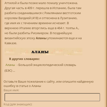
Аттилой и была позже мало помалу уничтожена.
Другая часть в 409 г. перешла в Испанию, была там
разбита соединившимся с Римлянами вестготским
королем Валдией (418) и оттеснена в Лузитанию,
где имя их с течением времени исчезает. В
верхнюю Италию вторглись еще в 464 г. толпы А.,
но были разбиты Рисимером. В позднейшую
византийскую эпоху
Аланы
упоминаются еще и на
Кавказе.
В других словарях:
Аланы
- Большой энциклопедический словарь
(БЭС) ...
Оставьте Ваше пожелание к сайту, или опишите найденную
ошибку в статье о Аланы
Ваше имя:
Код (для знающих):