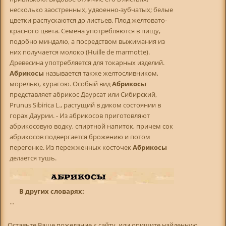
несколько заостренных, удвоенно-зубчатых; белые
цветки распускаются до листьев. Плод желтовато-
красного цвета. Семена употребляются в пищу,
подобно миндалю, а посредством выжимания из
них получается молоко (Huille de marmotte).
Древесина употребляется для токарных изделий.
Абрикосы
называется также желтосливником,
морелью, курагою. Особый вид
Абрикосы
представляет абрикос Даурсат или Сибирский,
Prunus Sibirica L., растущий в диком состоянии в
горах Даурии. - Из абрикосов приготовляют
абрикосовую водку, спиртной напиток, причем сок
абрикосов подвергается брожению и потом
перегонке. Из пережженных косточек
Абрикосы
делается тушь.
В других словарях:
...
Оставьте Ваше пожелание к сайту, или опишите найденную