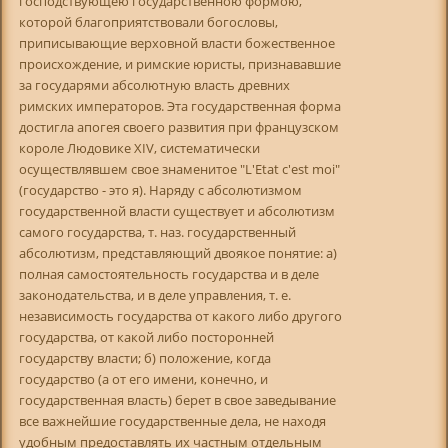
господствующею государственною формою,
которой благоприятствовали богословы,
приписывающие верховной власти божественное
происхождение, и римские юристы, признававшие
за государями абсолютную власть древних
римских императоров. Эта государственная форма
достигла апогея своего развития при французском
короле Людовике XIV, систематически
осуществлявшем свое знаменитое "L'Etat c'est moi"
(государство - это я). Наряду с абсолютизмом
государственной власти существует и абсолютизм
самого государства, т. наз. государственный
абсолютизм, представляющий двоякое понятие: а)
полная самостоятельность государства и в деле
законодательства, и в деле управления, т. е.
независимость государства от какого либо другого
государства, от какой либо посторонней
государству власти; б) положение, когда
государство (а от его имени, конечно, и
государственная власть) берет в свое заведывание
все важнейшие государственные дела, не находя
удобным предоставлять их частным отдельным