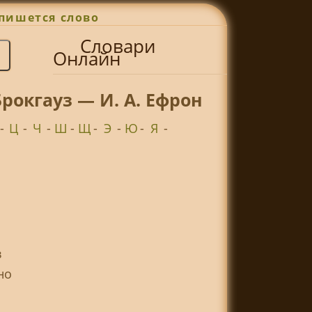
пишется слово
Словари
Онлайн
рокгауз — И. А. Ефрон
-
Ц
-
Ч
-
Ш
-
Щ
-
Э
-
Ю
-
Я
-
в
но