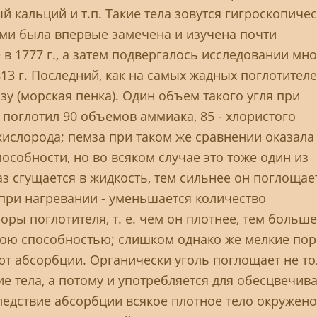
й кальций и т.п. Такие тела зовутся гигроскопиче
ми была впервые замечена и изучена почти
 1777 г., а затем подвергалось исследовании мно
13 г. Последний, как на самых жадных поглотителе
зу (морская пенка). Один объем такого угля при
 поглотил 90 объемов аммиака, 85 - хлористого
- кислорода; пемза при таком же сравнении оказала
особности, но во всяком случае это тоже один из
з сгущается в жидкость, тем сильнее он поглощае
при нагревании - уменьшается количество
ры поглотителя, т. е. чем он плотнее, тем больше
ою способностью; слишком однако же мелкие пор
уют абсорбции. Органически уголь поглощает не т
ие тела, а потому и употребляется для обесцвечив
Вследствие абсорбции всякое плотное тело окружено