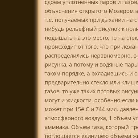
сдоем уплотненных паров и газов.
объяснения открытого Мозером в 1
т.е. получаемых при дыхании на с
нибудь рельефный рисунок к поли
подышать на это место, то на сте
происходит от того, что при лежа
распределились неравномерно, в
рисунка, а потому и водяные пары
таком порядке, а охладившись и о
предварительно стекло или клише
газов, то уже таких потовых рису
могут и жидкости, особенно если 
может при 15ё С и 744 мил. давле
атмосферного воздуха, 1 объем у
аммиака. Объем газа, который пр
поглощается единицею объема жи