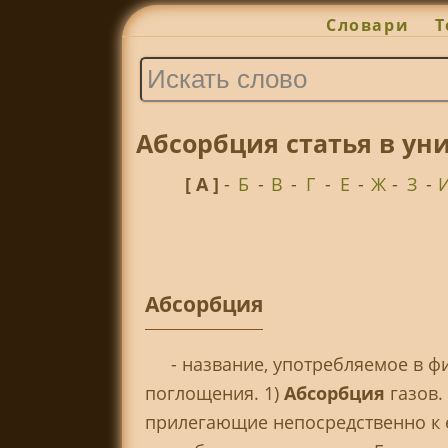
Словари
Т
Абсорбция статья в уни
[ А ]
-
Б
-
В
-
Г
-
Е
-
Ж
-
З
-
Абсорбция
- название, употребляемое в 
поглощения. 1)
Абсорбция
газов.
прилегающие непосредственно к 