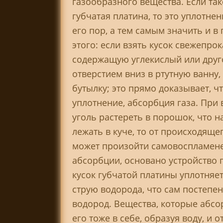
газообразного вещества. Если так
губчатая платина, то это уплотне
его пор, а тем самым значить и в
этого: если взять кусок свежепрок
содержащую углекислый или друго
отверстием вниз в ртутную ванну,
бутылку; это прямо доказывает, ч
уплотнение, абсорбция газа. При 
уголь растереть в порошок, что н
лежать в куче, то от происходяще
может произойти самовоспламене
абсорбции, основано устройство
кусок губчатой платины уплотняет
струю водорода, что сам постепе
водород. Вещества, которые абсо
его тоже в себе, образуя воду, и 