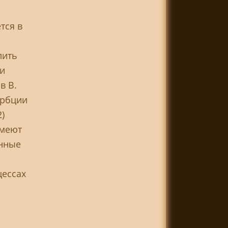
тся в
лить
ии
в В.
орбции
)
умеют
енные
цессах