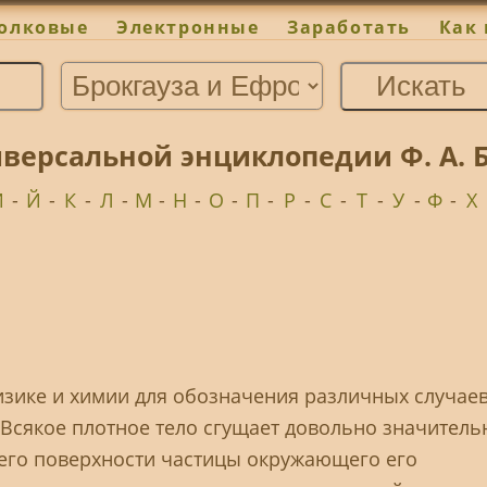
олковые
Электронные
Заработать
Как 
версальной энциклопедии Ф. А. Б
И
-
Й
-
К
-
Л
-
М
-
Н
-
О
-
П
-
Р
-
С
-
Т
-
У
-
Ф
-
Х
физике и химии для обозначения различных случае
 Всякое плотное тело сгущает довольно значитель
его поверхности частицы окружающего его