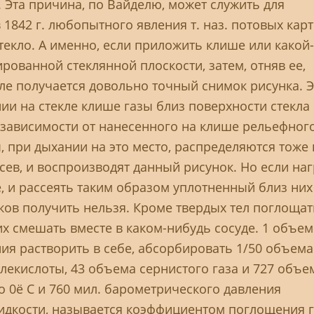
 Эта причина, по Вайделю, может служить для
842 г. любопытного явления т. наз. потовых карт
текло. А именно, если приложить клише или какой-
рованной стеклянной плоскости, затем, отняв ее,
кле получается довольно точный снимок рисунка. 
нии на стекле клише газы близ поверхности стекла
 зависимости от нанесенного на клише рельефног
, при дыхании на это место, распределяются тоже 
сев, и воспроизводят данный рисунок. Но если на
, и рассеять таким образом уплотненный близ них
нков получить нельзя. Кроме твердых тел поглощат
их смешать вместе в каком-нибудь сосуде. 1 объе
ния растворить в себе, абсорбировать 1/50 объема
глекислоты, 43 объема сернистого газа и 727 объе
о 0ё С и 760 мил. барометрического давления
дкости, называется коэффициентом поглощения г