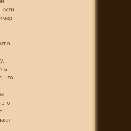
ли
хности
ример
ит в
о
у,
ить
, что
ам
него
т
щают