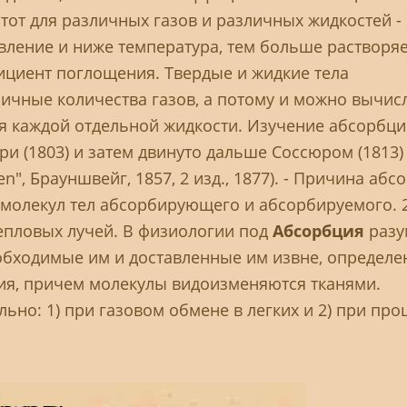
тот для различных газов и различных жидкостей -
ление и ниже температура, тем больше растворяе
ициент поглощения. Твердые и жидкие тела
ичные количества газов, а потому и можно вычис
я каждой отдельной жидкости. Изучение абсорбц
и (1803) и затем двинуто дальше Соссюром (1813) 
", Брауншвейг, 1857, 2 изд., 1877). - Причина абс
молекул тел абсорбирующего и абсорбируемого. 2
епловых лучей. В физиологии под
Абсорбция
раз
обходимые им и доставленные им извне, определ
ия, причем молекулы видоизменяются тканями.
ьно: 1) при газовом обмене в легких и 2) при про