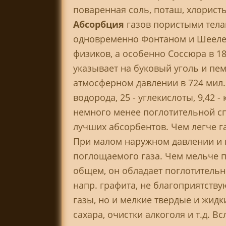
поваренная соль, поташ, хлористы
Абсорбция
газов пористыми тела
одновременно Фонтаном и Шееле в
физиков, а особенно Соссюра в 18
указывает на буковый уголь и пем
атмосферном давлении в 724 мил.
водорода, 25 - углекислоты, 9,42 
немного менее поглотительной сп
лучших абсорбентов. Чем легче га
При малом наружном давлении и 
поглощаемого газа. Чем мельче по
общем, он обладает поглотительн
напр. графита, не благоприятств
газы, но и мелкие твердые и жидк
сахара, очистки алкоголя и т.д. 