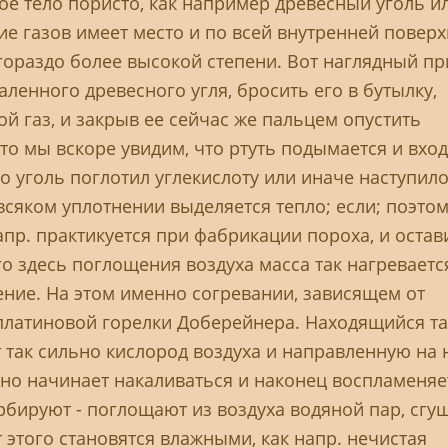
ое тело пористо, как например древесный уголь и
ние газов имеет место и по всей внутренней повер
 гораздо более высокой степени. Вот наглядный п
аленного древесного угля, бросить его в бутылку,
й газ, и закрыв ее сейчас же пальцем опустить
 то мы вскоре увидим, что ртуть подымается и вход
то уголь поглотил углекислоту или иначе наступил
всяком уплотнении выделяется тепло; если; поэтом
апр. практикуется при фабрикации пороха, и остав
го здесь поглощения воздуха масса так нагревается
ние. На этом именно согревании, зависящем от
 платиновой горелки Доберейнера. Находящийся т
 так сильно кислород воздуха и направленную на 
нно начинает накаливаться и наконец воспламеняе
рбируют - поглощают из воздуха водяной пар, сгу
от этого становятся влажными, как напр. нечистая