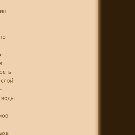
ин,
Это
о
в
греть
 слой
ь
м воды
мов
аза