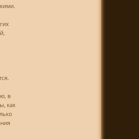
скими.
гих
й,
тся.
ю, в
ы, как
олько
ания