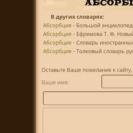
В других словарях:
Абсорбция
- Большой энциклопеди
Абсорбция
- Ефремова Т. Ф. Новы
Абсорбция
- Словарь иностранных
Абсорбция
- Толковый словарь рус
Оставьте Ваше пожелание к сайту
Ваше имя: