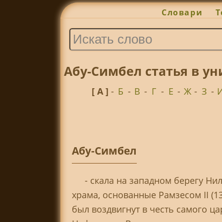
Словари
Т
Абу-Симбел статья в ун
[ А ]
-
Б
-
В
-
Г
-
Е
-
Ж
-
З
-
Абу-Симбел
- скала на западном берегу Ни
храма, основанные Рамзесом II (13
был воздвигнут в честь самого ца