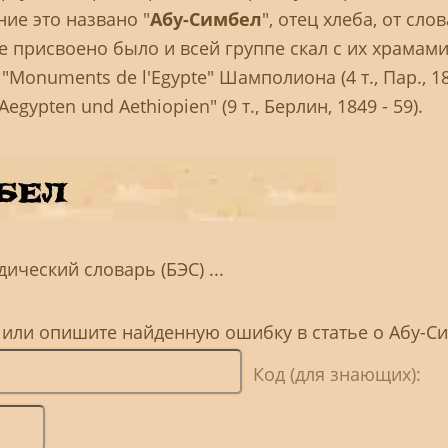
ие это названо "
Абу-Симбел
", отец хлеба, от слов
ние присвоено было и всей группе скал с их храмами
Monuments de l'Egypte" Шамполиона (4 т., Пар., 18
gypten und Aethiopien" (9 т., Берлин, 1849 - 59).
ческий словарь (БЭС) ...
, или опишите найденную ошибку в статье о Абу-С
Код (для знающих):