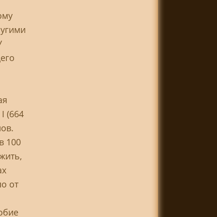
ому
ругими
У
щего
ая
I (664
нов.
в 100
жить,
ах
о от
обие