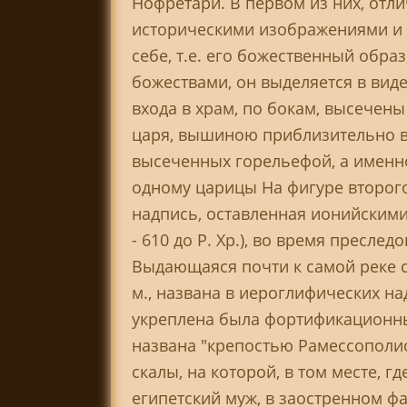
Нофретари. В первом из них, о
историческими изображениями и 
себе, т.е. его божественный обра
божествами, он выделяется в вид
входа в храм, по бокам, высечен
царя, вышиною приблизительно в 
высеченных горельефой, а именно
одному царицы На фигуре второго
надпись, оставленная ионийскими
- 610 до P. Хр.), во время пресл
Выдающаяся почти к самой реке с
м., названа в иероглифических н
укреплена была фортификационны
названа "крепостью Рамессополи
скалы, на которой, в том месте, г
египетский муж, в заостренном ф