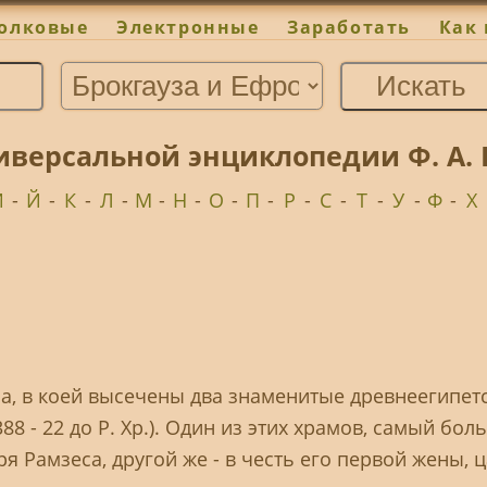
олковые
Электронные
Заработать
Как 
иверсальной энциклопедии Ф. А. Б
И
-
Й
-
К
-
Л
-
М
-
Н
-
О
-
П
-
Р
-
С
-
Т
-
У
-
Ф
-
Х
ла, в коей высечены два знаменитые древнеегипет
88 - 22 до P. Хр.). Один из этих храмов, самый бол
ря Рамзеса, другой же - в честь его первой жены,