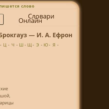
пишется слово
Словари
Онлайн
рокгауз — И. А. Ефрон
-
Ц
-
Ч
-
Ш
-
Щ
-
Э
-
Ю
-
Я
-
ские
ьшой,
 царицы