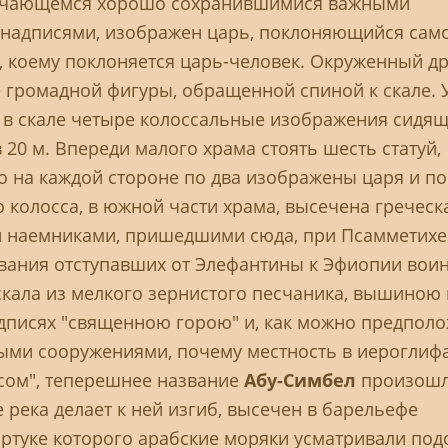
тличающемся хорошо сохранившимися важными
надписями, изображен царь, поклоняющийся сам
з, коему поклоняется царь-человек. Окруженный д
е громадной фигуры, обращенной спиной к скале. 
ы в скале четыре колоссальные изображения сидя
20 м. Впереди малого храма стоять шесть статуй,
 на каждой стороне по два изображены царя и по
 колосса, в южной части храма, высечена греческ
 наемниками, пришедшими сюда, при Псамметихе 
едования отступавших от Элефантины к Эфиопии вои
кала из мелкого зернистого песчаника, вышиною 
адписях "священною горою" и, как можно предполо
ми сооружениями, почему местность в иероглиф
сом", теперешнее название
Абу-Симбел
произошл
де река делает к ней изгиб, высечен в барельефе
артуке которого арабские моряки усматривали под