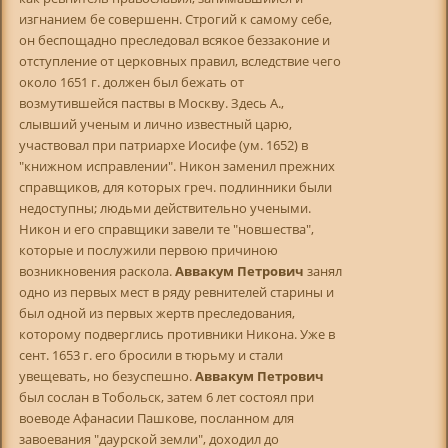
изгнанием бе совершенн. Строгий к самому себе,
он беспощадно преследовал всякое беззаконие и
отступление от церковных правил, вследствие чего
около 1651 г. должен был бежать от
возмутившейся паствы в Москву. Здесь А.,
слывший ученым и лично известный царю,
участвовал при патриархе Иосифе (ум. 1652) в
"книжном исправлении". Никон заменил прежних
справщиков, для которых греч. подлинники были
недоступны; людьми действительно учеными.
Никон и его справщики завели те "новшества",
которые и послужили первою причиною
возникновения раскола.
Аввакум Петрович
занял
одно из первых мест в ряду ревнителей старины и
был одной из первых жертв преследования,
которому подверглись противники Никона. Уже в
сент. 1653 г. его бросили в тюрьму и стали
увещевать, но безуспешно.
Аввакум Петрович
был сослан в Тобольск, затем 6 лет состоял при
воеводе Афанасии Пашкове, посланном для
завоевания "даурской земли", доходил до