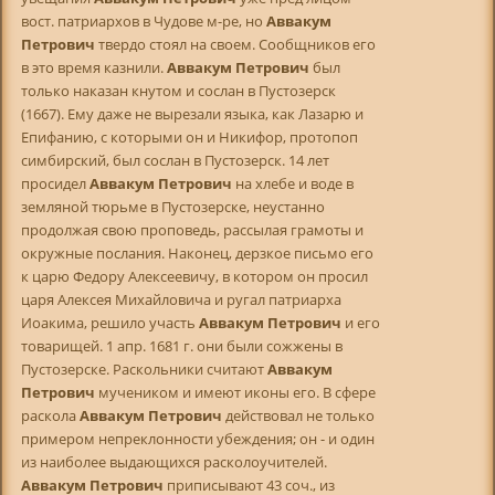
вост. патриархов в Чудове м-ре, но
Аввакум
Петрович
твердо стоял на своем. Сообщников его
в это время казнили.
Аввакум Петрович
был
только наказан кнутом и сослан в Пустозерск
(1667). Ему даже не вырезали языка, как Лазарю и
Епифанию, с которыми он и Никифор, протопоп
симбирский, был сослан в Пустозерск. 14 лет
просидел
Аввакум Петрович
на хлебе и воде в
земляной тюрьме в Пустозерске, неустанно
продолжая свою проповедь, рассылая грамоты и
окружные послания. Наконец, дерзкое письмо его
к царю Федору Алексеевичу, в котором он просил
царя Алексея Михайловича и ругал патриарха
Иоакима, решило участь
Аввакум Петрович
и его
товарищей. 1 апр. 1681 г. они были сожжены в
Пустозерске. Раскольники считают
Аввакум
Петрович
мучеником и имеют иконы его. В сфере
раскола
Аввакум Петрович
действовал не только
примером непреклонности убеждения; он - и один
из наиболее выдающихся расколоучителей.
Аввакум Петрович
приписывают 43 соч., из