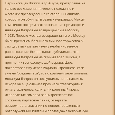
Нерчинска, до Шипки и до Амура, претерпевая не
только все лишения тяжелого похода, но и
жестокие преследования со стороны Пашкова,
которого он обличал в разных неправдах. Между
тем Никон потерял всякое значение при дворе, и
Аввакум Петрович
возвращен был в Москву
(1663). Первые месяцы возвращения его в Москву
были временем большого личного торжества А.;
сам царь выказывал к нему необыкновенное
расположение. Вскоре однако убедились, что
Аввакум Петрович
не личный враг Никона, а
противник господствующей церкви. Царь
посоветовал ему через Родиона Стрешнева, если
уже не "соединиться", то по крайней мере молчать.
Аввакум Петрович
послушался, но не надолго.
Вскоре он еще сильнее прежнего стал укорять и
ругать архиереев, хулить 4-х конечный крест,
исправление символа веры, трехперстное
сложение, партесное пение, отвергать
возможность спасении по новоисправленным
богослужебным книгам и послал даже челобитную