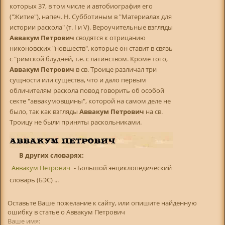
которых 37, в том числе и автобиография его
("Житие"), напеч. Н. Субботиным в "Материалах для
истории раскола" (т. I и V). Вероучительные взгляды
Аввакум Петрович
сводятся к отрицанию
никоновских "новшеств", которые он ставит в связь
с "римской блудней, т.е. с латинством. Кроме того,
Аввакум Петрович
в св. Троице различал три
сущности или существа, что и дало первым
обличителям раскола повод говорить об особой
секте "аввакумовщины", которой на самом деле не
было, так как взгляды
Аввакум Петрович
на св.
Троицу не были приняты раскольниками.
В других словарях:
Аввакум Петрович
- Большой энциклопедический
словарь (БЭС) ...
Оставьте Ваше пожелание к сайту, или опишите найденную
ошибку в статье о Аввакум Петрович
Ваше имя: