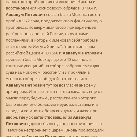
царю, в которой просил низложения Никона и
восстановления иосифовских обрядов. В 1664 г.
Аввакум Петрович
сослан был в Мезень, где он
пробыл 11/2 года, продолжая свою фанатическую
проповедь, поддерживая своих приверженцев,
разбросанных по всей России, окружными
посланиями, в которых именовал себя "рабом и
посланником Иисуса Христа", "протосингелом
российской церкви". В 1666 г.
Аввакум Петрович
привезен был в Москву, где его 13 мая после
тщетных увещаний на соборе, собравшемся для
суда над Никоном, расстригли и прокляли в
Успенск. соборе за обедней, в ответ на что
Аввакум Петрович
тут же возгласил анафему
архиеpеям. И после этого не отказывались еще от
мысли переубедить А., расстрижение которого
было встречено большим неудовольствием и в
народе и во многих боярских домах и даже при
дворе, где у ходатайствовавшей за
Аввакум
Петрович
царицы было в день расстрижения его
"великое нестроение" с царем. Вновь происходили
увещания
Аввакум Петрович
уже пред лицом