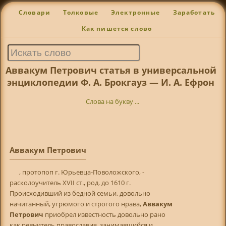
Словари
Толковые
Электронные
Заработать
Как пишется слово
Аввакум Петрович статья в универсальной
энциклопедии Ф. А. Брокгауз — И. А. Ефрон
Слова на букву ...
Аввакум Петрович
, протопоп г. Юрьевца-Поволожского, -
расколоучитель XVII ст., род. до 1610 г.
Происходивший из бедной семьи, довольно
начитанный, угрюмого и строгого нрава,
Аввакум
Петрович
приобрел известность довольно рано
как ревнитель православия, занимавшийся и