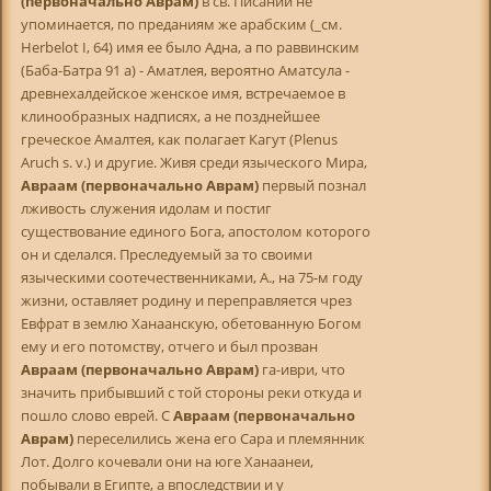
(первоначально Аврам)
в св. Писании не
упоминается, по преданиям же арабским (_см.
Herbelot I, 64) имя ее было Адна, а по раввинским
(Баба-Батра 91 а) - Аматлея, вероятно Аматсула -
древнехалдейское женское имя, встречаемое в
клинообразных надписях, а не позднейшее
греческое Амалтея, как полагает Кагут (Plenus
Aruch s. v.) и другие. Живя среди языческого Мира,
Авраам (первоначально Аврам)
первый познал
лживость служения идолам и постиг
существование единого Бога, апостолом которого
он и сделался. Преследуемый за то своими
языческими соотечественниками, А., на 75-м году
жизни, оставляет родину и переправляется чрез
Евфрат в землю Ханаанскую, обетованную Богом
ему и его потомству, отчего и был прозван
Авраам (первоначально Аврам)
га-иври, что
значить прибывший с той стороны реки откуда и
пошло слово еврей. С
Авраам (первоначально
Аврам)
переселились жена его Сара и племянник
Лот. Долго кочевали они на юге Ханаанеи,
побывали в Египте, а впоследствии и у