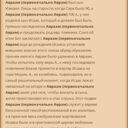
Авраам (первоначально Аврам)
был сын
Измаил. Лишь на старости, когда Саре было 90, а
Авраам (первоначально Аврам)
100 л., у них
родился сын Исаак, который и должен был быть
прямым наследником
Авраам (первоначально
Аврам)
и продолжать род евр. племени. Союз об
этом Бог заключил с
Авраам (первоначально
Аврам)
еще до рождения Исаака, установив
внешним знаком этого союза обряд обрезания,
причем имя его Аврам было удлинено в Авраам.
Чтобы испытать силу веры А., к нему последовало
повеление Божие принести в жертву Исаака на
горе Мории. А., не колеблясь, повиновался, но в
самый решительный момент, когда Исаак лежал
связанный на алтаре и
Авраам (первоначально
Аврам)
занес уже нож, чтобы вонзить в сына,
ангел приостановил его и спас отрока. Этот подвиг
Авраам (первоначально Аврам)
служит у евреев
бесконечной темой воспоминаний в их молитвах,
а в прежние века изображение жертвования
Исаака было и в христианской церкви любимым