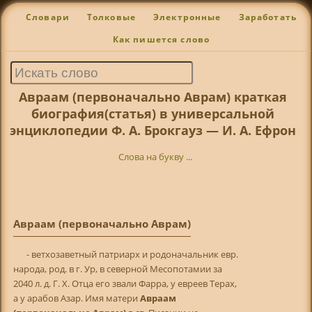
Словари
Толковые
Электронные
Заработать
Как пишется слово
Авраам (первоначально Аврам) краткая
биография(статья) в универсальной
энциклопедии Ф. А. Брокгауз — И. А. Ефрон
Слова на букву ...
Авраам (первоначально Аврам)
- ветхозаветный патриарх и родоначальник евр.
народа, род. в г. Ур, в северной Месопотамии за
2040 л. д. Г. X. Отца его звали Фарра, у евреев Терах,
а у арабов Азар. Имя матери
Авраам