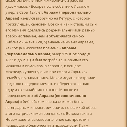
сюжетом для лепной и живописной работы
художников. - Вскоре после события с Исааком
умерла Сара, 127 лет.
Авраам (первоначально
Аврам)
женился вторично на Кетуру, с которой
прижил еще 6 сыновей. Все они, как и старший сын
его Измаил, сделались родоначальниками разных
арабских племен, чем и объясняется самою
Библиею (Бытия XVII, 5) значение имени Авраама,
как "отца множества племен". -
Авраам
(первоначально Аврам)
умер 175 л. от роду (в
1865 г. до Р. X.) и был погребен сыновьями его
Исааком и Измаилом в Хевроне, в пещере
Махпелу, купленную им при смерти Сары, как
семейную усыпальницу. Мохаммедане построили
над этою пещерою мечеть и оберегают ее, как
одну из величайших святынь. Многое из
передаваемого об
Авраам (первоначально
Аврам)
в библейском рассказе может быть
легендарным и неисторическим, но великий образ
этого патриарх имел всегда, как в Ветхом так и в
Новом завете, высокое значение как прототип
наивысшего благочестия и праведности. Как у