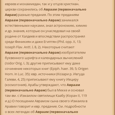
евреев и мохаммедан, так и у отцов христиан.
церкви сохранились об
Авраам (первоначально
Аврам)
разные предания. По этим преданиям
Авраам (первоначально Аврам)
занимался
естественными науками, знал астрономию, химию
и др. знания, которые он унаследовал на своей
родине от Халдеев и впоследствии распространял
среди Финикиян и даже Египтян (Phil. opp. II, 13;
Ioseph Flav. Antt. l, 8, 2). Некоторые считают
Авраам (первоначально Аврам)
изобретателем
буквенного шрифта и календарных вычислений
(Isidor Orig. I, 3); другие приписывают ему даже
сочинение некоторых книг (Epiph. haer. 39, 5; Origen
Horn. in Luc. 35); евр. источники (Козари р. Иегуда
Галеви, 4, 25) приписывают ему книгу Иециру
(космогония). Арабы утверждают, что
Авраам
(первоначально Аврам)
был в Мекке и основал
там вм. с Измаилом святилище Каабу (Коран II, 119
и д.) О посещении Аврамом сына своего Измаила в
Аравии говорит и евр. предание. См. подробности
о всех легендах об
Авраам (первоначально