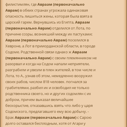
филистимлян, где
Авраам (первоначально
Аврам)
в обеих странах угрожала одинаковая
опасность лишиться жены, которая была взята в
царский гарем. Вернувшись из Египта,
Авраам
(первоначально Аврам)
отделился от Лота, по
причине ссоры, возникшей между их пастухами;
Авраам (первоначально Аврам)
поселился в
Хевроне, а Лот в прииорданской области, в городе
Содоме. Родственной связи однако ж
Авраам
(первоначально Аврам)
с своим племянником не
разорвал и когда на Содом напали неприятели,
разграбили и увезли в плен жителей, в том числе и
Лота, то А., узнав об этом, немедленно вооружил
своих рабов, числом 818 человек. погнался за
грабителями, разбил их и освободил не только
родственника своего, но и других содомлян с их
добром, причем выказал величайшее
бескорыстие, отказавшись взять что либо у царя
Содомского, предлагавшего ему всю добычу. -
Брак
Авраам (первоначально Аврам)
с Сарою
долго оставался бесплодным, хотя от Агари у