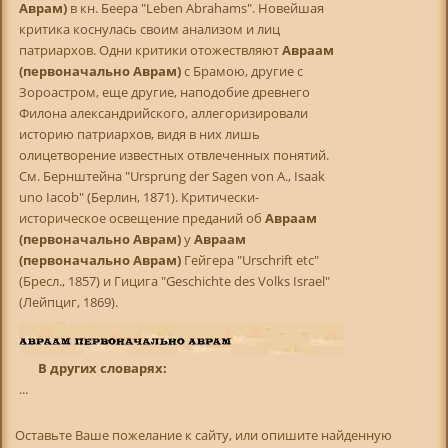
Аврам)
в кн. Беера "Leben Abrahams". Новейшая
критика коснулась своим анализом и лиц
патриархов. Одни критики отожествляют
Авраам
(первоначально Аврам)
с Брамою, другие с
Зороастром, еще другие, наподобие древнего
Филона александрийского, аллегоризировали
историю патриархов, видя в них лишь
олицетворение известных отвлеченных понятий.
См. Бернштейна "Ursprung der Sagen von A., Isaak
uno Iacob" (Берлин, 1871). Критически-
историческое освещение преданий об
Авраам
(первоначально Аврам)
у
Авраам
(первоначально Аврам)
Гейгера "Urschrift etc"
(Бресл., 1857) и Гицига "Geschichte des Volks Israel"
(Лейпциг, 1869).
В других словарях:
...
Оставьте Ваше пожелание к сайту, или опишите найденную