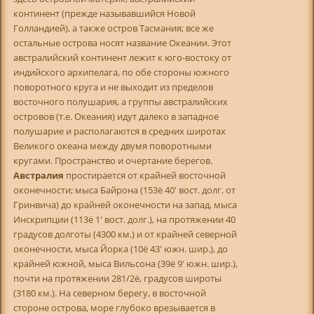
континент (прежде называвшийся Новой
Голландией), а также остров Тасмания; все же
остальные острова носят название Океании. Этот
австралийский континент лежит к юго-востоку от
индийского архипелага, по обе стороны южного
поворотного круга и не выходит из пределов
восточного полушария, а группы австралийских
островов (т.е. Океания) идут далеко в западное
полушарие и располагаются в средних широтах
Великого океана между двумя поворотными
кругами. Пространство и очертание берегов.
Австралия
простирается от крайней восточной
оконечности; мыса Байрона (153ё 40' вост. долг. от
Гринвича) до крайней оконечности на запад, мыса
Инскрипции (113ё 1' вост. долг.), на протяжении 40
градусов долготы (4300 км.) и от крайней северной
оконечности, мыса Йорка (10ё 43' южн. шир.), до
крайней южной, мыса Вильсона (39ё 9' южн. шир.),
почти на протяжении 281/2ё, градусов широты
(3180 км.). На северном берегу, в восточной
стороне острова, море глубоко врезывается в