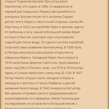
открыл Торресов пролив. При устье реки
Карпентир, это судно, в 1606, по-видимому в
первый раз подошло к берегу австралийского
материка. Вскоре после того испанец Торрес
достиг этого берега с восточной стороны. Затем Ян
Карстенц, в 1623, на кораблях Пера и Арнгем, идучи
от Амбоины к югу, зашел в большой залив, берег
которого был им осмотрен при отыскивании
годной для питья воды. От одного из этих кораблей
получило свое название Арнгемсленд. В 1636 Пуль
и Питерц несколько расширили открытия на
северном берегу. Западный берег был открыт в
1616 капитаном Дирком Гартогом, приставшим к
нему под 23ё и 27ё южн. шир., а в 1619 в 1619 купцы
Эдель и Гутман пристали к нему под 32 1/2ё. В 1627
Петер Нюитс открыл часть западного берега,
лежащую к востоку от мыса Лейвина, и дал ей
название Нюитсленда. В 1642 генерал-штатгалтер
Ван-Димен отправил самого предприимчивого
мореплавателя того времени, Абеля Тасмана для
исследования, не остров ли та большая земля, с
берегами которой только что успели тогда