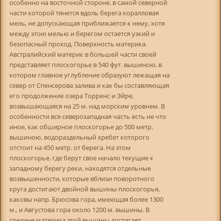
особенно на восточной стороне, в самой северной
части которой тянется вдоль берега коралловая
мель, не допускающая приближается к нему, хотя
между этою мелью и берегом остается узкий и
безопасный проход. Поверхность материка.
Австралийский материк в большей части своей
представляет плоскогорье в 540 фут. вышиною, в
котором главное углубление образуют лежащая на
север от Спенсерова залива и как бы составляющая
его продолжение озера Торренс и Эйре,
возвышающаяся на 25 м. над морским уровнем. В
особенности вся северозападная часть есть не что
иное, как обширное плоскогорье до 500 метр.
вышиною, водораздельный хребет которого
отстоит на 450 метр. от берега. На этом
плоскогорье, где берут свое начало текущие к
западному берегу реки, находятся отдельные
возвышенности, которые вблизи поворотного
круга достигают двойной вышины плоскогорья,
каковы напр. Брюсова гора, имеющая более 1300
м., и Августова гора около 1200 м. вышины. В
средине материка этой вышины достигает