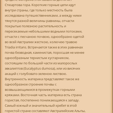
Стюартова гора. Короткие горные цепи идут
внутри страны, где только местность была
исследована путешественниками, а между ними
тянутся разной величины равнины, отчасти
покрытые полезною растительность и
пересекаемые небольшими водными потоками,
отчасти с песчаною почвою, однообразно одетой
во всей Австралии жесткою, колючею травою
Triadia irritans. Встречается также в этих равнинах
почва безводная, каменистая, поросшая не менее
однообразным тернистым кустарником,
состоящим по большей части из малорослых
эвкалиптов (Eucalyptus dumosa), или из висячих
акаций с голубовато-зеленою листвою.
Внутренность материка представляет такое же
однообразное строение почвы с
возвышающимися в промежутках горными
кряжами. Восточная часть материка есть страна
гористая, постепенно понижающаяся к западу.
Самый южный и значительный хребет в этой
гористой стране составляют Австралийские Альпы,