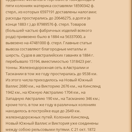
пяти колониях материка составляли 18590342 ф.
стерл., из которых 6597191 доставлены налогами;
расходы простирались до 20646275, а долги (в
конце 1883 г.) до 87989576 ф. стерл. Товаров
(большей частью фабричных изделий всякого
рода) привезено было в 1884 на 56337000, а
вывезено на 47481000 ф. стерл. Главные статьи
вывоза составляют благородные металлы и
шерсть. Судов в австралийских гаванях в 1884 г.
перебывало 15194, вместимостью 1318423 peг.
тонны. Железнодорожная сеть в Австралии и
Тасмании в том же году простиралась до 9538 км.
Из этого числа приходилось на Новый Южный
Валлис 2680 км., на Викторию 2676 км., на Кинсленд
1942 км., на Южную Австралию 1704 км., на
Западную Австралию 190 км., на Тасманию 346 км.;
кроме того, в том же году в различных колониях
находилось в постройке еще до 2649 км.
железнодорожных путей. Колонии Кинсленд,
Новый Южный Валлис и Виктория уже соединены
между собою рельсовыми путями. С 21 окт. 1872