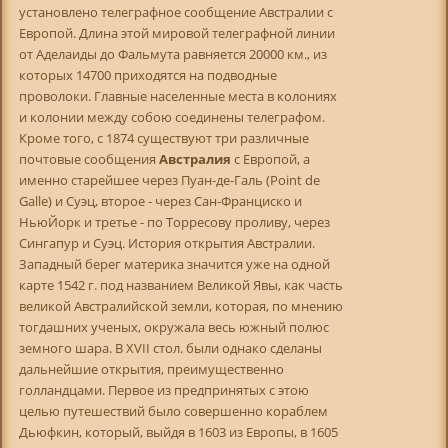
установлено телеграфное сообщение Австралии с
Европой. Длина этой мировой телеграфной линии
от Аделаиды до Фальмута равняется 20000 км., из
которых 14700 приходятся на подводные
проволоки. Главные населенные места в колониях
и колонии между собою соединены телеграфом.
Кроме того, с 1874 существуют три различные
почтовые сообщения
Австралия
с Европой, а
именно старейшее через Пуан-де-Галь (Point de
Galle) и Суэц, второе - через Сан-Франциско и
НьюЙорк и третье - по Торресову проливу, через
Сингапур и Суэц. История открытия Австралии.
Западный берег материка значится уже на одной
карте 1542 г. под названием Великой Явы, как часть
великой Австралийской земли, которая, по мнению
тогдашних ученых, окружала весь южный полюс
земного шара. В XVII стол. были однако сделаны
дальнейшие открытия, преимущественно
голландцами. Первое из предпринятых с этою
целью путешествий было совершенно кораблем
Дьюфкин, который, выйдя в 1603 из Европы, в 1605