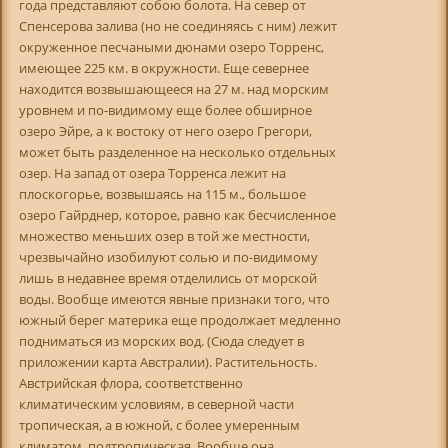
года представляют собою болота. На север от
Спенсерова залива (но не соединяясь с ним) лежит
окруженное песчаными дюнами озеро Торренс,
имеющее 225 км. в окружности. Еще севернее
находится возвышающееся на 27 м. над морским
уровнем и по-видимому еще более обширное
озеро Эйре, а к востоку от него озеро Грегори,
может быть разделенное на несколько отдельных
озер. На запад от озера Торренса лежит на
плоскогорье, возвышаясь на 115 м., большое
озеро Гайрднер, которое, равно как бесчисленное
множество меньших озер в той же местности,
чрезвычайно изобилуют солью и по-видимому
лишь в недавнее время отделились от морской
воды. Вообще имеются явные признаки того, что
южный берег материка еще продолжает медленно
подниматься из морских вод. (Сюда следует в
приложении карта Австралии). Растительность.
Австрийская флора, соответственно
климатическим условиям, в северной части
тропическая, а в южной, с более умеренным
климатом, подтропическая. Вообще она