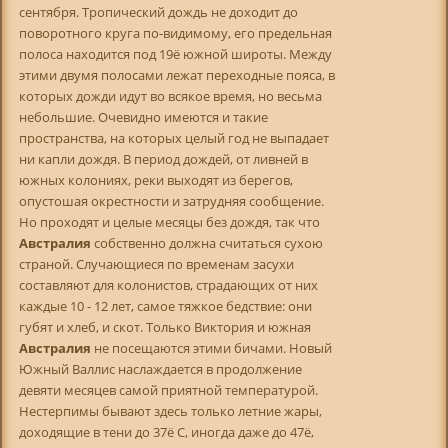
сентября. Тропический дождь не доходит до
поворотного круга по-видимому, его предельная
полоса находится под 19ё южной широты. Между
этими двумя полосами лежат переходные пояса, в
которых дожди идут во всякое время, но весьма
небольшие. Очевидно имеются и такие
пространства, на которых целый год не выпадает
ни капли дождя. В период дождей, от ливней в
южных колониях, реки выходят из берегов,
опустошая окрестности и затрудняя сообщение.
Но проходят и целые месяцы без дождя, так что
Австралия
собственно должна считаться сухою
страной. Случающиеся по временам засухи
составляют для колонистов, страдающих от них
каждые 10 - 12 лет, самое тяжкое бедствие: они
губят и хлеб, и скот. Только Виктория и южная
Австралия
не посещаются этими бичами. Новый
Южный Валлис наслаждается в продолжение
девяти месяцев самой приятной температурой.
Нестерпимы бывают здесь только летние жары,
доходящие в тени до 37ё С, иногда даже до 47ё,