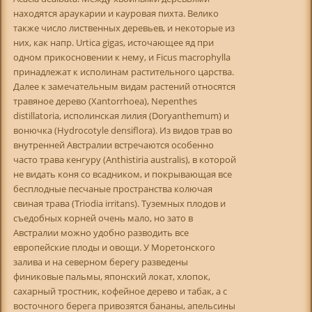
находятся араукарии и кауровая пихта. Велико
также число лиственных деревьев, и некоторые из
них, как напр. Urtica gigas, источающее яд при
одном прикосновении к нему, и Ficus macrophylla
принадлежат к исполинам растительного царства.
Далее к замечательным видам растений относятся
травяное дерево (Xantorrhoea), Nepenthes
distillatoria, исполинская лилия (Doryanthemum) и
вонючка (Hydrocotyle densiflora). Из видов трав во
внутренней Австралии встречаются особенно
часто трава кенгуру (Anthistiria australis), в которой
не видать коня со всадником, и покрывающая все
бесплодные песчаные пространства колючая
свиная трава (Triodia irritans). Туземных плодов и
съедобных корней очень мало, но зато в
Австралии можно удобно разводить все
европейские плоды и овощи. У Моретонского
залива и на северном берегу разведены
финиковые пальмы, японский локат, хлопок,
сахарный тростник, кофейное дерево и табак, а с
восточного берега привозятся бананы, апельсины