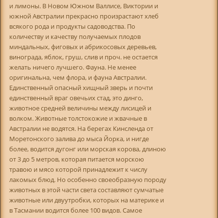
и лимоны. В Новом Южном Валлисе, Виктории и
южной Австралии прекрасно произрастают хлеб
всякого рода и продукты садоводства. По
количеству и качеству получаемых плодов
миндальных, фиговых и абрикосовых деревьев,
винограда, яблок, груш, слив и проч. не остается
желать ничего лучшего. Фауна. Не менее
оригинальна, чем флора, и фауна Австралии.
Единственный опасный хищный зверь и почти
единственный враг овечьих стад, это динго,
животное средней величины между лисицей и
волком. Животные толстокожие и жвачные в
Австралии не водятся. На берегах Кинсленда от
Моретонского залива до мыса Йорка, и нигде
более, водится дугонг или морская корова, длиною
от 3 до 5 метров, которая питается морскою
травою и мясо которой принадлежит к числу
лакомых блюд. Но особенно своеобразную породу
животных в этой части света составляют сумчатые
животные или двуутробки, которых на материке и
в Тасмании водится более 100 видов. Самое