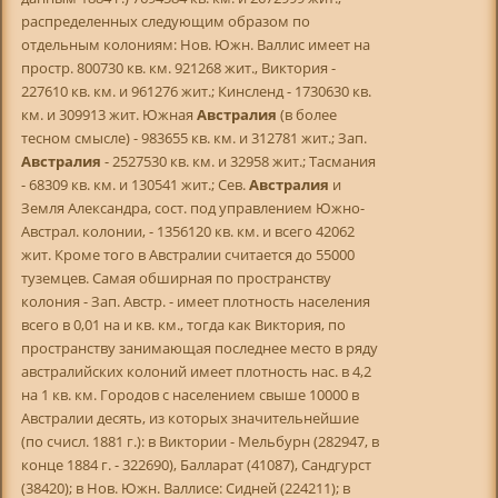
распределенных следующим образом по
отдельным колониям: Нов. Южн. Валлис имеет на
простр. 800730 кв. км. 921268 жит., Виктория -
227610 кв. км. и 961276 жит.; Кинсленд - 1730630 кв.
км. и 309913 жит. Южная
Австралия
(в более
тесном смысле) - 983655 кв. км. и 312781 жит.; Зап.
Австралия
- 2527530 кв. км. и 32958 жит.; Тасмания
- 68309 кв. км. и 130541 жит.; Сев.
Австралия
и
Земля Александра, сост. под управлением Южно-
Австрал. колонии, - 1356120 кв. км. и всего 42062
жит. Кроме того в Австралии считается до 55000
туземцев. Самая обширная по пространству
колония - Зап. Австр. - имеет плотность населения
всего в 0,01 на и кв. км., тогда как Виктория, по
пространству занимающая последнее место в ряду
австралийских колоний имеет плотность нас. в 4,2
на 1 кв. км. Городов с населением свыше 10000 в
Австралии десять, из которых значительнейшие
(по счисл. 1881 г.): в Виктории - Мельбурн (282947, в
конце 1884 г. - 322690), Балларат (41087), Сандгурст
(38420); в Нов. Южн. Валлисе: Сидней (224211); в