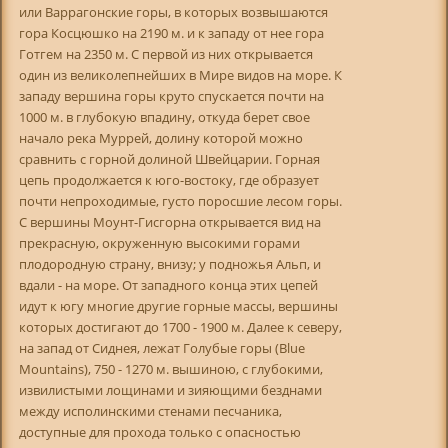
или Варрагонские горы, в которых возвышаются
гора Косцюшко на 2190 м. и к западу от нее гора
Готгем на 2350 м. С первой из них открывается
один из великолепнейших в Мире видов на море. К
западу вершина горы круто спускается почти на
1000 м. в глубокую впадину, откуда берет свое
начало река Муррей, долину которой можно
сравнить с горной долиной Швейцарии. Горная
цепь продолжается к юго-востоку, где образует
почти непроходимые, густо поросшие лесом горы.
С вершины Моунт-Гисгорна открывается вид на
прекрасную, окруженную высокими горами
плодородную страну, внизу; у подножья Альп, и
вдали - на море. От западного конца этих цепей
идут к югу многие другие горные массы, вершины
которых достигают до 1700 - 1900 м. Далее к северу,
на запад от Сиднея, лежат Голубые горы (Blue
Mountains), 750 - 1270 м. вышиною, с глубокими,
извилистыми лощинами и зияющими безднами
между исполинскими стенами песчаника,
доступные для прохода только с опасностью