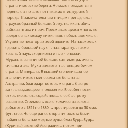
страны и морские берега. Не мало попадается и
перепелов, но зато нет никаких птиц куриной
породы. К замечательным птицам принадлежат
страусообразный большой эму, пеликан, ибис,
райская птица и проч. Пресмыкающихся много, но
вредоносных между ними лишь небольшое число.
Укушение некоторых змей ядовито. Из насекомых
ядовиты большой паук, т. наз. тарантул, также
красный паук, скорпионы и тысяченожки.
Муравьи, величиной больше сантиметра, очень
сильны и злы. Мухи являются настоящим бичом
страны. Минералы. В высшей степени важное
значение имеют минеральные богатства
Австралии, благодаря которым страна быстро
заняла выдающееся положение. В особенности
открытие золота содействовало ее быстрому
развитию. Стоимость всего количества золота,
добытого с 1851 по 1880 г., простирается до 50 мил.
фун. стер. Но еще ранее открытия золота были
найдены богатые медные руды, близ БурраБурра
(Куринга) в южной Австралии, а потом при