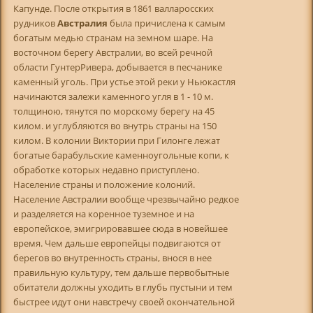
Капунде. После открытия в 1861 валларосских
рудников
Австралия
была причислена к самым
богатым медью странам на земном шаре. На
восточном берегу Австралии, во всей речной
области ГунтерРивера, добывается в песчанике
каменный уголь. При устье этой реки у Ньюкастля
начинаются залежи каменного угля в 1 - 10 м.
толщиною, тянутся по морскому берегу на 45
килом. и углубляются во внутрь страны на 150
килом. В колонии Виктории при Гилонге лежат
богатые барабульские каменноугольные копи, к
обработке которых недавно приступлено.
Население страны и положение колоний.
Население Австралии вообще чрезвычайно редкое
и разделяется на коренное туземное и на
европейское, эмигрировавшее сюда в новейшее
время. Чем дальше европейцы подвигаются от
берегов во внутренность страны, внося в нее
правильную культуру, тем дальше первобытные
обитатели должны уходить в глубь пустыни и тем
быстрее идут они навстречу своей окончательной