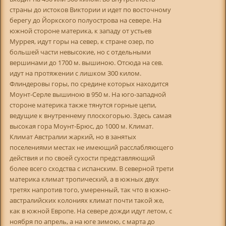
страны до истоков Виктории и идет по восточному
берегу до Йоркского полуострова на севере. На
южной стороне материка, к западу от устьев
Муррея, идут горы на север, к стране озер, по
большей части невысокие, но с отдельными
вершинами до 1700 м. вышиною. Отсюда на сев.
идут на протяжении с лишком 300 килом.
Флиндеровы горы, по средине которых находится
Моунт-Серле вышиною в 950 м. На юго-западной
стороне материка также тянутся горные цепи,
ведущие к внутреннему плоскогорью. Здесь самая
высокая гора Моунт-Брюс, до 1000 м. Климат.
Климат Австралии жаркий, но в занятых
поселениями местах не имеющий расслабляющего
действия и по своей сухости представляющий
более всего сходства с испанским. В северной трети
материка климат тропический, а в южных двух
третях напротив того, умеренный, так что в южно-
австралийских колониях климат почти такой же,
как в южной Европе. На севере дожди идут летом, с
ноября по апрель, а на юге зимою, с марта до