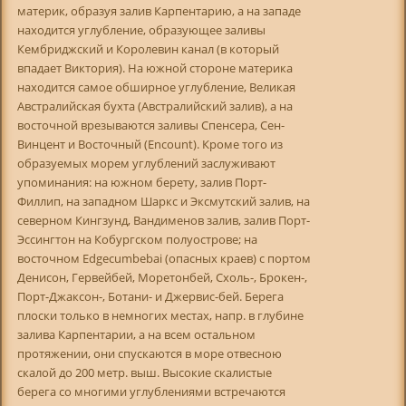
материк, образуя залив Карпентарию, а на западе
находится углубление, образующее заливы
Кембриджский и Королевин канал (в который
впадает Виктория). На южной стороне материка
находится самое обширное углубление, Великая
Австралийская бухта (Австралийский залив), а на
восточной врезываются заливы Спенсера, Сен-
Винцент и Восточный (Encount). Кроме того из
образуемых морем углублений заслуживают
упоминания: на южном берету, залив Порт-
Филлип, на западном Шаркс и Эксмутский залив, на
северном Кингзунд, Вандименов залив, залив Порт-
Эссингтон на Кобургском полуострове; на
восточном Edgecumbebai (опасных краев) с портом
Денисон, Гервейбей, Моретонбей, Схоль-, Брокен-,
Порт-Джаксон-, Ботани- и Джервис-бей. Берега
плоски только в немногих местах, напр. в глубине
залива Карпентарии, а на всем остальном
протяжении, они спускаются в море отвесною
скалой до 200 метр. выш. Высокие скалистые
берега со многими углублениями встречаются