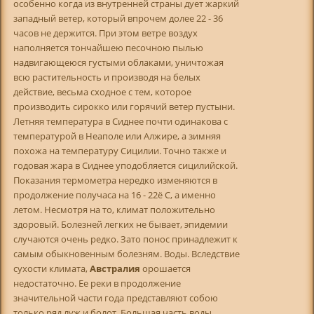
особенно когда из внутренней страны дует жаркий
западный ветер, который впрочем долее 22 - 36
часов не держится. При этом ветре воздух
наполняется тончайшею песочною пылью
надвигающеюся густыми облаками, уничтожая
всю растительность и производя на белых
действие, весьма сходное с тем, которое
производить сирокко или горячий ветер пустыни.
Летняя температура в Сиднее почти одинакова с
температурой в Неаполе или Алжире, а зимняя
похожа на температуру Сицилии. Точно также и
годовая жара в Сиднее уподобляется сицилийской.
Показания термометра нередко изменяются в
продолжение получаса на 16 - 22ё С, а именно
летом. Несмотря на то, климат положительно
здоровый. Болезней легких не бывает, эпидемии
случаются очень редко. Зато понос принадлежит к
самым обыкновенным болезням. Воды. Вследствие
сухости климата,
Австралия
орошается
недостаточно. Ее реки в продолжение
значительной части года представляют собою
только ряд луж и болот. Большая часть воды