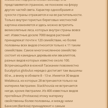
представляется странною, не похожею на флору
других частей света. Характер однообразия и
сухости страны отражается и на ее растительности.
Только внутри гористых береговых местностей
картина изменяется и здесь можно встретить
великолепные леса, которых внутри страны вовсе
нет. Известные доселе 7000 видов растений
принадлежат почти к 120 семействам, но более
половины всех видов относится только к 11 таким
семействам. Самое многочисленное семейство
состоит из камедных деревьев или эвкалиптов,
разных видов которых известно около 100.
Встречающийся в южной Тасмании повсеместно
Eucalyptus globulus нередко достигает там вышины
60 м., а внизу в обхвате 8 - 13 м. Имеется 30 видов
Melaleuca, из которых 28 встречаются только на
материке Австралии. Stackhousia не встречается
нигде, кроме Австралии. Из 400 известных видов
протейных (Proteacea) этому материку
свойственны более половины, и между ними
Банксия (Banksia) принадлежит к самым