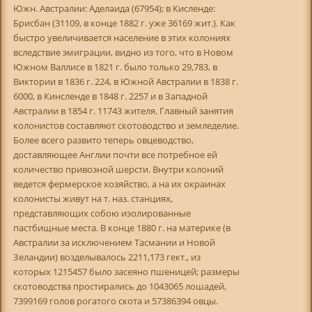
Южн. Австралии: Аделаида (67954); в Кисленде:
Брисбан (31109, в конце 1882 г. уже 36169 жит.). Как
быстро увеличивается население в этих колониях
вследствие эмиграции, видно из того, что в Новом
Южном Валлисе в 1821 г. было только 29,783, в
Виктории в 1836 г. 224, в Южной Австралии в 1838 г.
6000, в Кинсленде в 1848 г. 2257 и в Западной
Австралии в 1854 г. 11743 жителя. Главный занятия
колонистов составляют скотоводство и земледелие.
Более всего развито теперь овцеводство,
доставляющее Англии почти все потребное ей
количество привозной шерсти. Внутри колоний
ведется фермерское хозяйство, а на их окраинах
колонисты живут на т. наз. станциях,
представляющих собою изолированные
пастбищные места. В конце 1880 г. на материке (в
Австралии за исключением Тасмании и Новой
Зеландии) возделывалось 2211,173 гект., из
которых 1215457 было засеяно пшеницей; размеры
скотоводства простирались до 1043065 лошадей,
7399169 голов рогатого скота и 57386394 овцы.