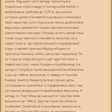
жизни. Идущие к юго-западу сиенитные и
гранитные отроги ведут к Honeysuckle Ketten, с
диабазовым гребнем до 1270 м. вышиною,
которые далее становятся еще выше и изменяют
свой характер; густо поросшие лесом диабазовые
вершины сменяются голыми фантастическими
сиенитовыми массами. Отсюда на юго-запад горы
снова округляются и становятся лесистее, но у
озера Георга, где серпентинный и порфировый
отрог отделяет притоки Муррумбиджи от
притоков Лахлана, опять наступает перемена. По
ту сторону озера Батурста идет другой отрог к
северо-востоку, через Камден и Кумберленд. На
запад от Голубых гор возвышаются Канобальские
горы до 1400 м. вышиною. К северу от Гюнтер-
Ривера тянется Ливерпульская горная цепь,
состоящая из гранитных и порфировых масс, над
которыми возвышаются диабазовые вершины. К
западу от Порт-Маккар находится гора Sea-View
вышиною до 1900 м. Другая гористая область
окаймляет Queensland (королевину землю) на в.,
входит на 450 или 500 килом. во внутренность