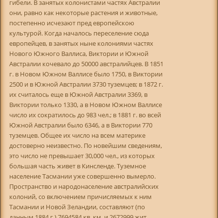
гибели. В занятых колонистами частях Австралии
они, равно как некоторые растения и животные,
постепенно исчезают пред европейскою
культурой. Когда началось переселение сюда
европейцев, в занятых ныне колониями частях
Нового Южного Валлиса, Виктории и Южной
Австралии кочевало до 50000 австралийцев. В 1851
г. в Новом Южном Валлисе было 1750, в Виктории
2500 и в Южной Австралии 3730 туземцев; в 1872 г.
их считалось еще в Южной Австралии 3369, в
Виктории только 1330, а в Новом Южном Валлисе
число их сократилось до 983 чел.; в 1881 г. во всей
Южной Австралии было 6346, а в Виктории 770
туземцев. Общее их число на всем материке
достоверно неизвестно. По новейшим сведениям,
это число не превышает 30,000 чел., из которых
большая часть живет в Кинсленде. Туземное
население Тасмании уже совершенно вымерло.
Пространство и народонаселение австралийских
колоний, со включением причисляемых к ним
Тасмании и Новой Зеландии, составляют (по
данным 1884 г.) 7694584 кв. км. и 2672999 жит.,