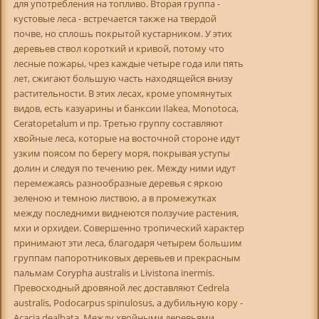
для употребления на топливо. Вторая группа -
кустовые леса - встречается также на твердой
почве, но сплошь покрытой кустарником. У этих
деревьев ствол короткий и кривой, потому что
лесные пожары, чрез каждые четыре года или пять
лет, сжигают большую часть находящейся внизу
растительности. В этих лесах, кроме упомянутых
видов, есть казуарины и банксии Ilakea, Monotoca,
Ceratopetalum и пр. Третью группу составляют
хвойные леса, которые на восточной стороне идут
узким поясом по берегу моря, покрывая уступы
долин и следуя по течению рек. Между ними идут
перемежаясь разнообразные деревья с яркою
зеленою и темною листвою, а в промежутках
между последними виднеются ползучие растения,
мхи и орхидеи. Совершенно тропический характер
принимают эти леса, благодаря четырем большим
группам папоротниковых деревьев и прекрасным
пальмам Corypha australis и Livistona inermis.
Превосходный дровяной лес доставляют Cedrela
australis, Podocarpus spinulosus, а дубильную кору -
Acacia dealbata. Между хвойными деревьями