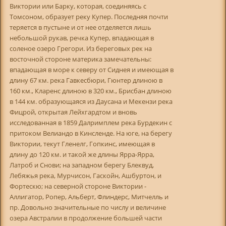
Виктории или Барку, которая, соединяясь с
Томсоном, образует реку Купер. Последняя почти
теряется в пустыне и от нее отделяется лишь
небольшой рукав, речка Купер, впадающая в
соленое озеро Грегори. Из береговых рек на
восточной стороне материка замечательны:
впадающая в море к северу от Сиднея и имеющая в
длину 67 км. река Гавкесбюри, Гюнтер длиною в
160 км., Кларенс длиною в 320 км., Брисбан длиною
в 144 км. образующаяся из Даусана и Мекензи река
Фицрой, открытая Лейхгардтом и вновь
исследованная в 1859 Далримплем река Бурдекин с
притоком Велиандо в Кинсленде. На юге, на берегу
Виктории, текут Гленелг, Гопкинс, имеющая в
длину до 120 км. и такой же длины Ярра-Ярра,
Латроб и Снови; на западном берегу Блеквуд,
Лебяжья река, Мурчисон, Гаскойн, Ашбуртон, и
Фортескю; на северной стороне Виктории -
Аллигатор, Ропер, Альберт, Флиндерс, Митчелль и
пр. Довольно значительные по числу и величине
озера Австралии в продолжение большей части