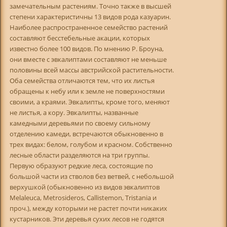
замечательным растениям. Точно также в высшей
степени характеристичны 13 видов рода казуарин.
Наиболее распространенное семейство растений
составляют бесстебельные акации, которых
известно более 100 видов. По мнению Р. Броуна,
они вместе с эвкалиптами составляют не меньше
половины всей массы австрийской растительности.
Оба семейства отличаются тем, что их листья
обращены к небу или к земле не поверхностями
своими, а краями. Эвкалипты, кроме того, меняют
не листья, а кору. Эвкалипты, названные
камедными деревьями по своему сильному
отделению камеди, встречаются обыкновенно в
трех видах: белом, голубом и красном. Собственно
лесные области разделяются на три группы.
Первую образуют редкие леса, состоящие по
большой части из стволов без ветвей, с небольшой
верхушкой (обыкновенно из видов эвкалиптов
Melaleuca, Metrosideros, Callistemon, Tristania и
проч.), между которыми не растет почти никаких
кустарников. Эти деревья сухих лесов не годятся