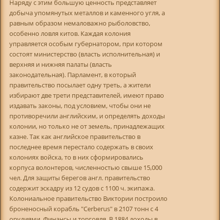
Наряду с этим большую ценность представляет
добыча упомянутых металлов и каменного угля, а
равным образом немаловажно рыболовство,
особенно ловля китов. Каждая колония
управляется особым губернатором, при котором
состоят министерство (власть исполнительная) и
верхняя и нижняя палаты (власть
законодательная). Парламент, в который
правительство посылает одну треть, а жители
избирают две трети представителей, имеют право
издавать законы, под условием, чтобы они не
противоречили английским, и определять доходы
колонии, но только не от земель, принадлежащих
казне. Так как английское правительство в
последнее время перестало содержать в своих
колониях войска, то в них сформировались
корпуса волонтеров, численностью свыше 15,000
чел. Для защиты берегов англ. правительство
содержит эскадру из 12 судов с 1100 ч. экипажа.
Колониальное правительство Виктории построило
броненосный корабль "Cerberus" в 2107 тонн с 4
орудиями. Финансы и торговля. В 1884 доходы в