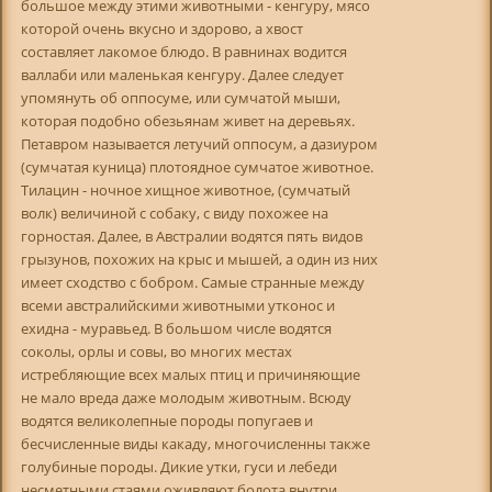
большое между этими животными - кенгуру, мясо
которой очень вкусно и здорово, а хвост
составляет лакомое блюдо. В равнинах водится
валлаби или маленькая кенгуру. Далее следует
упомянуть об оппосуме, или сумчатой мыши,
которая подобно обезьянам живет на деревьях.
Петавром называется летучий оппосум, а дазиуром
(сумчатая куница) плотоядное сумчатое животное.
Тилацин - ночное хищное животное, (сумчатый
волк) величиной с собаку, с виду похожее на
горностая. Далее, в Австралии водятся пять видов
грызунов, похожих на крыс и мышей, а один из них
имеет сходство с бобром. Самые странные между
всеми австралийскими животными утконос и
ехидна - муравьед. В большом числе водятся
соколы, орлы и совы, во многих местах
истребляющие всех малых птиц и причиняющие
не мало вреда даже молодым животным. Всюду
водятся великолепные породы попугаев и
бесчисленные виды какаду, многочисленны также
голубиные породы. Дикие утки, гуси и лебеди
несметными стаями оживляют болота внутри