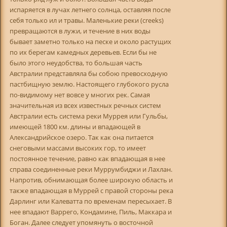
испаряется в лучах летнего солнца, оставляя после
себя только ил и травы. Маленькие реки (creeks)
превращаются в лужи, и течение в них воды
бывает заметно только на песке и около растущих
по их берегам камедных деревьев. Если бы не
было этого неудобства, то большая часть
Австралии представляла бы собою превосходную
пастбищную землю. Настоящего глубокого русла
по-видимому нет вовсе у многих рек. Самая
значительная из всех известных речных систем
Австралии есть система реки Муррея или Гульбы,
имеющей 1800 км. длины и впадающей в
Александрийское озеро. Так как она питается
снеговыми массами высоких гор, то имеет
постоянное течение, равно как впадающая в нее
справа соединенные реки Муррумбиджи и Лахлан.
Напротив, обнимающая более широкую область и
также впадающая в Муррей с правой стороны река
Дарлинг или Калеватта по временам пересыхает. В
нее впадают Варрего, Кондамине, Пиль, Маккара и
Боган. Далее следует упомянуть о восточной