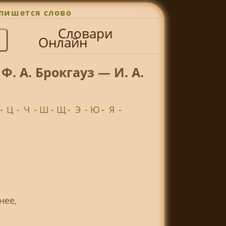
пишется слово
Словари
Онлайн
. А. Брокгауз — И. А.
-
Ц
-
Ч
-
Ш
-
Щ
-
Э
-
Ю
-
Я
-
нее,