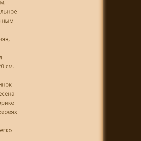
м.
ельное
енным
няя,
д
0 см.
инок
несена
фрике
жереях
егко