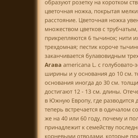
образуют розетку на коротком ств
цветочная ножка, покрытая мелки
расстояние. Цветочная ножка ув
множеством цветков с трубчатым
прикрепляются 6 тычинок; нити и
трехдомная; пестик короче тычино
заканчивается булавовидным тре
Агава
americana L. с голубовато-
ширины и у основания до 10 см. 
основания иногда до 30 см. толщ
достигают 12 - 13 см. длины. Отеч
в Южную Европу, где разводится 
теперь встречается в одичалом со
же на 40 или 60 году, почему и по
принадлежит к семейству последн
корневыми отводами, которые про