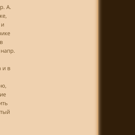
. A.
ке,
 и
рике
в
 напр.
 и в
ою,
ние
ить
ытый