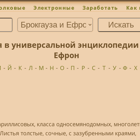
олковые
Электронные
Заработать
Как 
я в универсальной энциклопедии Ф
Ефрон
И
-
Й
-
К
-
Л
-
М
-
Н
-
О
-
П
-
Р
-
С
-
Т
-
У
-
Ф
-
Х
 амариллисовых, класса односемянодомных, многолет
 Листья толстые, сочные, с зазубренными краями,