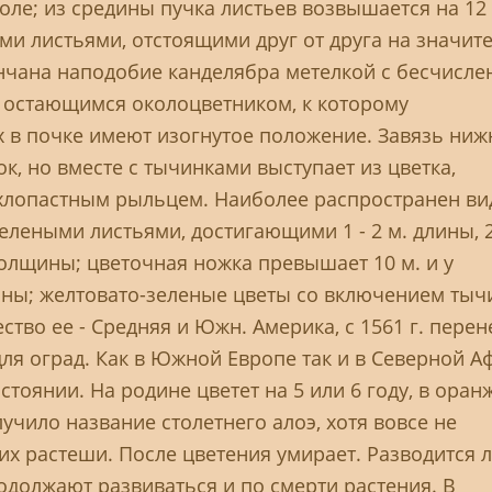
оле; из средины пучка листьев возвышается на 12 
ми листьями, отстоящими друг от друга на значит
енчана наподобие канделябра метелкой с бесчисл
, остающимся околоцветником, к которому
х в почке имеют изогнутое положение. Завязь ниж
к, но вместе с тычинками выступает из цветка,
хлопастным рыльцем. Наиболее распространен ви
зелеными листьями, достигающими 1 - 2 м. длины, 2
толщины; цветочная ножка превышает 10 м. и у
ины; желтовато-зеленые цветы со включением тыч
ество ее - Средняя и Южн. Америка, с 1561 г. пере
для оград. Как в Южной Европе так и в Северной А
стоянии. На родине цветет на 5 или 6 году, в оран
лучило название столетнего алоэ, хотя вовсе не
их растеши. После цветения умирает. Разводится л
должают развиваться и по смерти растения. В