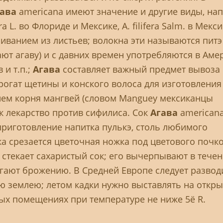
гава
аmеricana имеют значение и другие виды, напр
a L. во Флориде и Мексике, A. filifera Salm. в Мекси
ванием из листьев; волокна эти называются питэ
ют агаву) и с давних времен употребляются в Аме
 и т.п.;
Агава
составляет важный предмет вывоза 
ррогат щетины и конского волоса для изготовления
енем корня мангвей (словом Manguey мексиканцы
к лекарство против сифилиса. Сок
Агава
americana
 приготовление напитка пулькэ, столь любимого
а срезается цветочная ножка под цветового почк
а стекает сахаристый сок; его вычерпывают в тече
ергают брожению. В Средней Европе следует развод
ю землею; летом кадки нужно выставлять на откр
тых помещениях при температуре не ниже 5ё R.