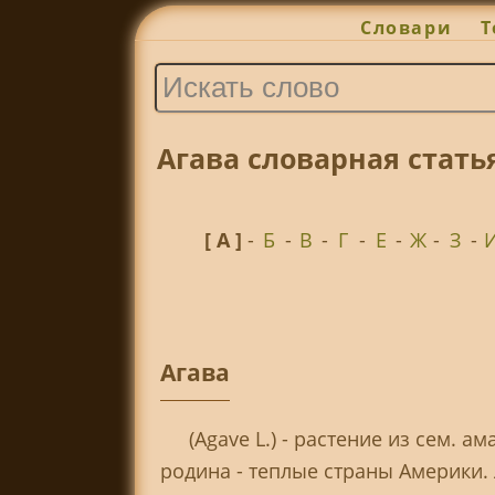
Словари
Т
Агава словарная стать
[ А ]
-
Б
-
В
-
Г
-
Е
-
Ж
-
З
-
Агава
(Agave L.) - растение из сем.
родина - теплые страны Америки.