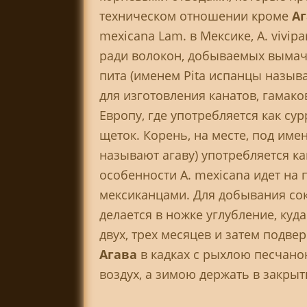
техническом отношении кроме
А
mexicana Lam. в Мексике, A. vivipar
ради волокон, добываемых вымачи
пита (именем Pita испанцы называ
для изготовления канатов, гамаков
Европу, где употребляется как су
щеток. Корень, на месте, под им
называют агаву) употребляется ка
особенности A. mexicana идет на
мексиканцами. Для добывания сок
делается в ножке углубление, куд
двух, трех месяцев и затем подв
Агава
в кадках с рыхлою песчано
воздух, а зимою держать в закры