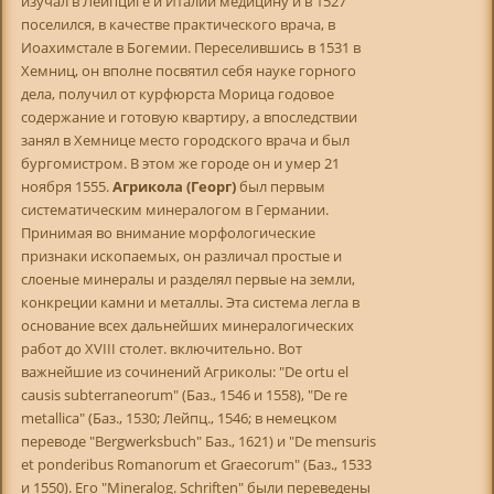
изучал в Лейпциге и Италии медицину и в 1527
поселился, в качестве практического врача, в
Иоахимстале в Богемии. Переселившись в 1531 в
Хемниц, он вполне посвятил себя науке горного
дела, получил от курфюрста Морица годовое
содержание и готовую квартиру, а впоследствии
занял в Хемнице место городского врача и был
бургомистром. В этом же городе он и умер 21
ноября 1555.
Агрикола (Георг)
был первым
систематическим минералогом в Германии.
Принимая во внимание морфологические
признаки ископаемых, он различал простые и
слоеные минералы и разделял первые на земли,
конкреции камни и металлы. Эта система легла в
основание всех дальнейших минералогических
работ до XVIII столет. включительно. Вот
важнейшие из сочинений Агриколы: "De ortu el
causis subterraneorum" (Баз., 1546 и 1558), "De re
metallica" (Баз., 1530; Лейпц., 1546; в немецком
переводе "Bergwerksbuch" Баз., 1621) и "De mensuris
et ponderibus Romanorum et Graecorum" (Баз., 1533
и 1550). Его "Mineralog. Schriften" были переведены