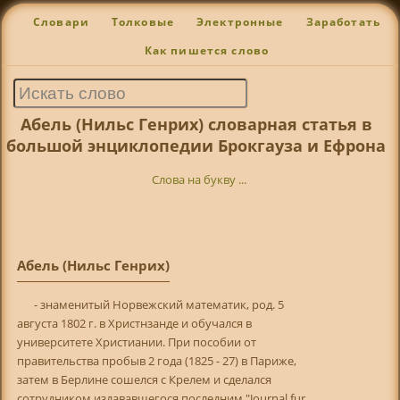
Словари
Толковые
Электронные
Заработать
Как пишется слово
Абель (Нильс Генрих) словарная статья в
большой энциклопедии Брокгауза и Ефрона
Слова на букву ...
Абель (Нильс Генрих)
- знаменитый Норвежский математик, род. 5
августа 1802 г. в Христнзанде и обучался в
университете Христиании. При пособии от
правительства пробыв 2 года (1825 - 27) в Париже,
затем в Берлине сошелся с Крелем и сделался
сотрудником издававшегося последним "Journal fur