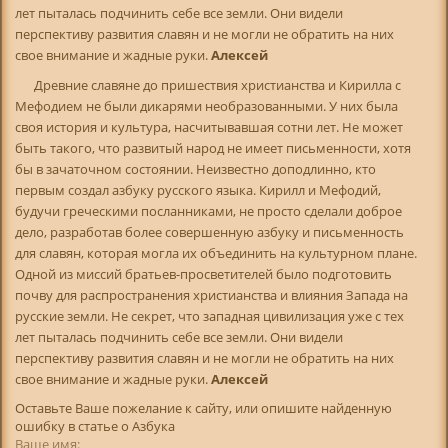
лет пыталась подчинить себе все земли. Они видели
перспективу развития славян и не могли не обратить на них
свое внимание и жадные руки.
Алексей
Древние славяне до пришествия христианства и Кирилла с
Мефодием не были дикарями необразованными. У них была
своя история и культура, насчитывавшая сотни лет. Не может
быть такого, что развитый народ не имеет письменности, хотя
бы в зачаточном состоянии. Неизвестно доподлинно, кто
первым создал азбуку русского языка. Кирилл и Мефодий,
будучи греческими посланниками, не просто сделали доброе
дело, разработав более совершенную азбуку и письменность
для славян, которая могла их объединить на культурном плане.
Одной из миссий братьев-просветителей было подготовить
почву для распространения христианства и влияния Запада на
русские земли. Не секрет, что западная цивилизация уже с тех
лет пыталась подчинить себе все земли. Они видели
перспективу развития славян и не могли не обратить на них
свое внимание и жадные руки.
Алексей
Оставьте Ваше пожелание к сайту, или опишите найденную
ошибку в статье о Азбука
Ваше имя: