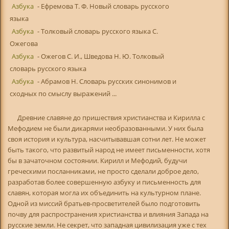
Азбука
- Ефремова Т. Ф. Новый словарь русского
языка
Азбука
- Толковый словарь русского языка С.
Ожегова
Азбука
- Ожегов С. И., Шведова Н. Ю. Толковый
словарь русского языка
Азбука
- Абрамов Н. Словарь русских синонимов и
сходных по смыслу выражений ...
Древние славяне до пришествия христианства и Кирилла с
Мефодием не были дикарями необразованными. У них была
своя история и культура, насчитывавшая сотни лет. Не может
быть такого, что развитый народ не имеет письменности, хотя
бы в зачаточном состоянии. Кирилл и Мефодий, будучи
греческими посланниками, не просто сделали доброе дело,
разработав более совершенную азбуку и письменность для
славян, которая могла их объединить на культурном плане.
Одной из миссий братьев-просветителей было подготовить
почву для распространения христианства и влияния Запада на
русские земли. Не секрет, что западная цивилизация уже с тех