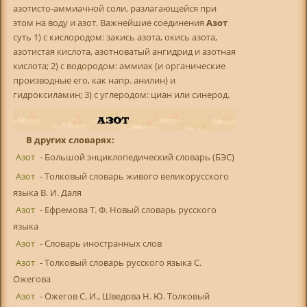
азотисто-аммиачной соли, разлагающейся при
этом на воду и азот. Важнейшие соединения
Азот
суть 1) с кислородом: закись азота, окись азота,
азотистая кислота, азотноватый ангидрид и азотная
кислота; 2) с водородом: аммиак (и органические
производные его, как напр. анилин) и
гидроксиламин; 3) с углеродом: циан или синерод.
В других словарях:
Азот
- Большой энциклопедический словарь (БЭС)
Азот
- Толковый словарь живого великорусского
языка В. И. Даля
Азот
- Ефремова Т. Ф. Новый словарь русского
языка
Азот
- Словарь иностранных слов
Азот
- Толковый словарь русского языка С.
Ожегова
Азот
- Ожегов С. И., Шведова Н. Ю. Толковый