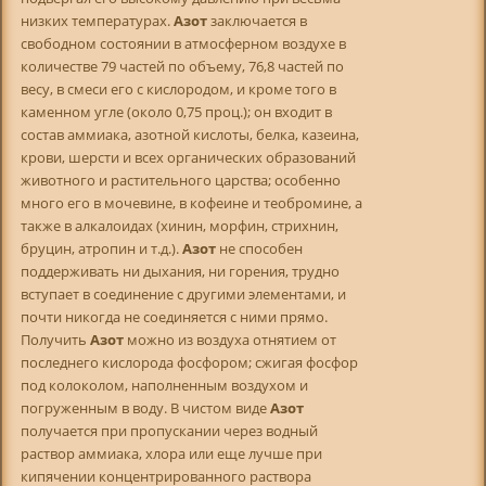
низких температурах.
Азот
заключается в
свободном состоянии в атмосферном воздухе в
количестве 79 частей по объему, 76,8 частей по
весу, в смеси его с кислородом, и кроме того в
каменном угле (около 0,75 проц.); он входит в
состав аммиака, азотной кислоты, белка, казеина,
крови, шерсти и всех органических образований
животного и растительного царства; особенно
много его в мочевине, в кофеине и теобромине, а
также в алкалоидах (хинин, морфин, стрихнин,
бруцин, атропин и т.д.).
Азот
не способен
поддерживать ни дыхания, ни горения, трудно
вступает в соединение с другими элементами, и
почти никогда не соединяется с ними прямо.
Получить
Азот
можно из воздуха отнятием от
последнего кислорода фосфором; сжигая фосфор
под колоколом, наполненным воздухом и
погруженным в воду. В чистом виде
Азот
получается при пропускании через водный
раствор аммиака, хлора или еще лучше при
кипячении концентрированного раствора