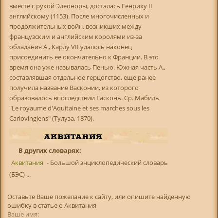
вместе с рукой Элеоноры, досталась Генриху II
английскому (1153). После многочисленных и
продолжительных войн, возникших между
французским и английским королями из-за
обладания А., Карлу VII удалось наконец
присоединить ее окончательно к Франции. В это
время она уже называлась Пенью. Южная часть А.,
составлявшая отдельное герцогство, еще ранее
получила название Васконии, из которого
образовалось впоследствии Гасконь. Ср. Мабиль
"Le royaume d'Aquitaine et ses marches sous les
Carlovingiens" (Тулуза, 1870).
В других словарях:
Аквитания
- Большой энциклопедический словарь
(БЭС) ...
Оставьте Ваше пожелание к сайту, или опишите найденную
ошибку в статье о Аквитания
Ваше имя: