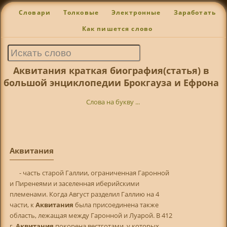
Словари
Толковые
Электронные
Заработать
Как пишется слово
Аквитания краткая биография(статья) в
большой энциклопедии Брокгауза и Ефрона
Слова на букву ...
Аквитания
- часть старой Галлии, ограниченная Гаронной
и Пиренеями и заселенная иберийскими
племенами. Когда Август разделил Галлию на 4
части, к
Аквитания
была присоединена также
область, лежащая между Гаронной и Луарой. В 412
г.
Аквитания
покорена вестготами, у которых