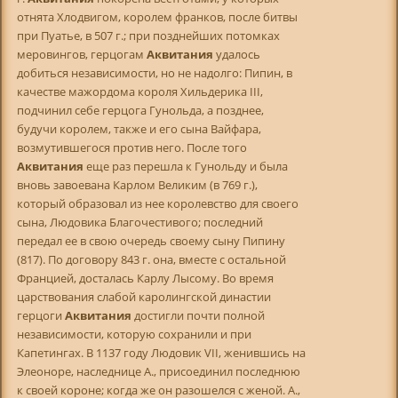
отнята Хлодвигом, королем франков, после битвы
при Пуатье, в 507 г.; при позднейших потомках
меровингов, герцогам
Аквитания
удалось
добиться независимости, но не надолго: Пипин, в
качестве мажордома короля Хильдерика III,
подчинил себе герцога Гунольда, а позднее,
будучи королем, также и его сына Вайфара,
возмутившегося против него. После того
Аквитания
еще раз перешла к Гунольду и была
вновь завоевана Карлом Великим (в 769 г.),
который образовал из нее королевство для своего
сына, Людовика Благочестивого; последний
передал ее в свою очередь своему сыну Пипину
(817). По договору 843 г. она, вместе с остальной
Францией, досталась Карлу Лысому. Во время
царствования слабой каролингской династии
герцоги
Аквитания
достигли почти полной
независимости, которую сохранили и при
Капетингах. В 1137 году Людовик VII, женившись на
Элеоноре, наследнице А., присоединил последнюю
к своей короне; когда же он разошелся с женой. А.,