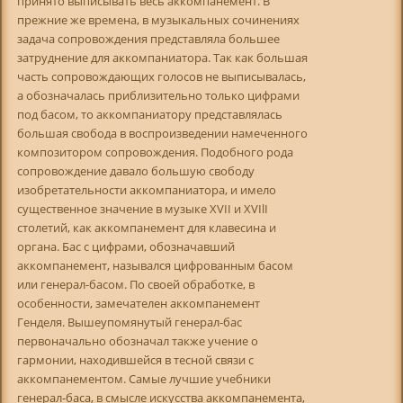
принято выписывать весь аккомпанемент. В
прежние же времена, в музыкальных сочинениях
задача сопровождения представляла большее
затруднение для аккомпаниатора. Так как большая
часть сопровождающих голосов не выписывалась,
а обозначалась приблизительно только цифрами
под басом, то аккомпаниатору представлялась
большая свобода в воспроизведении намеченного
композитором сопровождения. Подобного рода
сопровождение давало большую свободу
изобретательности аккомпаниатора, и имело
существенное значение в музыке XVII и XVIlI
столетий, как аккомпанемент для клавесина и
органа. Бас с цифрами, обозначавший
аккомпанемент, назывался цифрованным басом
или генерал-басом. По своей обработке, в
особенности, замечателен аккомпанемент
Генделя. Вышеупомянутый генерал-бас
первоначально обозначал также учение о
гармонии, находившейся в тесной связи с
аккомпанементом. Самые лучшие учебники
генерал-баса, в смысле искусства аккомпанемента,