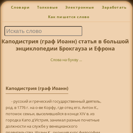
Словари
Толковые
Электронные
Заработать
Как пишется слово
Каподистрия (граф Иоанн) статья в большой
энциклопедии Брокгауза и Ефрона
Слова на букву ...
Каподистрия (граф Иоанн)
- русский и греческий государственный деятель,
род. в 1776 г. на о-ве Корфу, где отец его, Антон К.,
потомок семьи, выселившейся в конце XIV в. из
городка Капо д'Истрия, занимал разные почетные
должности на службе у венецианского
правительства, Иоанн К., окончив курс философии