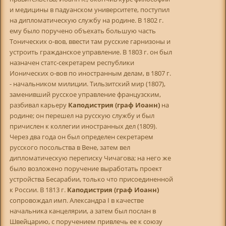
и медицины в падуанском университете, поступил
на дипломатическую службу на родине. В 1802 г.
ему было поручено объехать большую часть
Тонических о-вов, ввести там русские гарнизоны и
устроить гражданское управление. В 1803 г. он был
назначен статс-секретарем республики
Ионических о-вов по иностранным делам, в 1807 г.
- начальником милиции. Тильзитский мир (1807),
заменивший русское управление французским,
разбивал карьеру
Каподистрия (граф Иоанн)
на
родине; он перешел на русскую службу и был
причислен к коллегии иностранных дел (1809).
Через два года он был определен секретарем
русского посольства в Вене, затем вел
дипломатическую переписку Чичагова; на него же
было возложено поручение выработать проект
устройства Бесарабии, только что присоединенной
к России. В 1813 г.
Каподистрия (граф Иоанн)
сопровождал имп. Александра I в качестве
начальника канцелярии, а затем был послан в
Швейцарию, с поручением привлечь ее к союзу