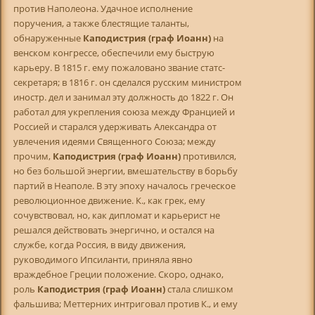
против Наполеона. Удачное исполнение
поручения, а также блестящие таланты,
обнаруженные
Каподистрия (граф Иоанн)
на
венском конгрессе, обеспечили ему быструю
карьеру. В 1815 г. ему пожаловано звание статс-
секретаря; в 1816 г. он сделался русским министром
иностр. дел и занимал эту должность до 1822 г. Он
работал для укрепления союза между Францией и
Россией и старался удерживать Александра от
увлечения идеями Священного Союза; между
прочим,
Каподистрия (граф Иоанн)
противился,
но без большой энергии, вмешательству в борьбу
партий в Неаполе. В эту эпоху началось греческое
революционное движение. К., как грек, ему
сочувствовал, но, как дипломат и карьерист не
решался действовать энергично, и остался на
службе, когда Россия, в виду движения,
руководимого Ипсиланти, приняла явно
враждебное Греции положение. Скоро, однако,
роль
Каподистрия (граф Иоанн)
стала слишком
фальшива; Меттерних интриговал против К., и ему