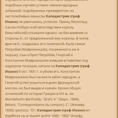
подобных случаях устами членов народных
собраний, подобранных президентом; но
честолюбивые замыслы
Каподистрия (граф
Иоанн)
не увенчались успехом. Принц Леопольд
Саксен-Кобургский (впоследствии король
бельгийский) отказался однако, не без влияния со
стороны К., от предложенной ему короны. В числе
врагов К., созданных его политикой, была семья
Петробея (Мавромихали), посаженного им в
тюрьму. Сын и брат Петробея, Георгий и
Константин Мавромихали жившие в Навплии под
надзором полиции, напали на
Каподистрия (граф
Иоанн)
9 окт. 1831 г. и убили его. Константин
Мавромихали был на месте забит народом, а
Георгий успел укрыться в доме французской
миссии, но был выдан и казнен. Кроме общих
сочинений по истории Греции в XIX в., см.
Mendelsohn Bartholdy, "Graf J. К." (Берл., 1864);
Betant, "Correspondance du compte J. С." (Женева,
1839); qeotoco, "O I.
Каподистрия (граф Иоанн)
en
Kejallhnia cai ai staseiV authV 1800 - 1802" (Корфу,