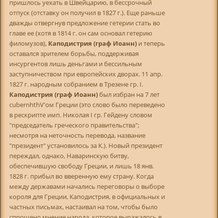
пришлось уехать в Швейцарию, в бессрочный
отпуск (отставку он получил в 1827 г.). Еще раньше
дважды отвергнув предложение гетерии стать во
главе ее (хотя в 1814 г. он сам основал гетерию
филомузов),
Каподистрия (граф Иоанн)
и теперь
оставался зрителем борьбы, поддерживая
инсургентов лишь деньгами и бессильным
заступничеством при европейских дворах. 11 апр.
1827 г. народным собранием в Трезене гр. I.
Каподистрия (граф Иоанн)
был избран на 7 лет
cubernhthV'ом Греции (это слово было переведено
в рескрипте имп. Николая I гр. Гейдену словом
"председатель греческого правительства";
несмотря на неточность перевода, название
"президент" установилось за К.). Новый президент
переждал, однако, Наваринскую битву,
обеспечившую свободу Греции, и лишь 18 янв.
1828 г. прибыл во вверенную ему страну. Когда
между державами начались переговоры о выборе
короля для Греции, Каподистрия, в официальных и
частных письмах, настаивал на том, чтобы было
спрошено мнение народа, которое выражалось в