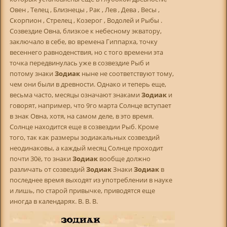
Овен , Телец , Близнецы , Рак , Лев , Дева , Весы ,
Скорпион , Стрелец , Козерог , Водолей и Рыбы .
Созвездие Овна, близкое к небесному экватору,
заключало в себе, во времена Гиппарха, точку
весеннего равноденствия, но с того времени эта
точка передвинулась уже в созвездие Рыб и
потому знаки
Зодиак
ныне не соответствуют тому,
чем они были в древности. Однако и теперь еще,
весьма часто, месяцы означают знаками
Зодиак
и
говорят, например, что 9го марта Солнце вступает
в знак Овна, хотя, на самом деле, в это время.
Солнце находится еще в созвездии Рыб. Кроме
того, так как размеры зодиакальных созвездий
неодинаковы, а каждый месяц Солнце проходит
почти 30ё, то знаки
Зодиак
вообще должно
различать от созвездий
Зодиак
Знаки
Зодиак
в
последнее время выходят из употреблении в науке
и лишь, по старой привычке, приводятся еще
иногда в календарях. В. В. В.