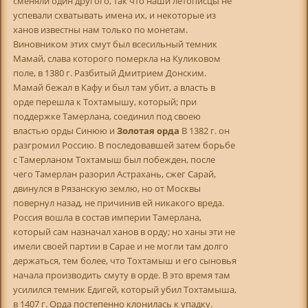
сменяли один другого, так что наши летописцы не
успевали схватывать имена их, и некоторые из
ханов известны нам только по монетам.
Виновником этих смут был всесильный темник
Мамай, слава которого померкла на Куликовом
поле, в 1380 г. Разбитый Дмитрием Донским.
Мамай бежал в Кафу и был там убит, а власть в
орде перешла к Тохтамышу, который; при
поддержке Тамерлана, соединил под своею
властью орды Синюю и
Золотая орда
В 1382 г. он
разгромил Россию. В последовавшей затем борьбе
с Тамерланом Тохтамыш был побежден, после
чего Тамерлан разорил Астрахань, сжег Сарай,
двинулся в Рязанскую землю, но от Москвы
повернул назад, не причинив ей никакого вреда.
Россия вошла в состав империи Тамерлана,
который сам назначал ханов в орду; но ханы эти не
имели своей партии в Сарае и не могли там долго
держаться, тем более, что Тохтамыш и его сыновья
начала производить смуту в орде. В это время там
усилился темник Едигей, который убил Тохтамыша,
в 1407 г. Орда постепенно клонилась к упадку.