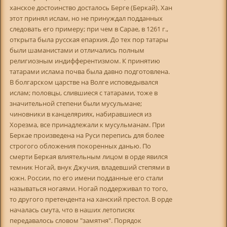
ханское достоинство досталось Берге (Беркай). Хан
этот принял ислам, но не принуждал подданных
следовать его примеру; при чем в Сарае, в 1261 г.,
открыта была русская епархия. До тех пор татары
были шаманистами и отличались полным
религиозным индифферентизмом. К принятию
татарами ислама почва была давно подготовлена.
В болгарском царстве на Волге исповедывался
ислам; половцы, слившиеся с татарами, тоже в
значительной степени были мусульмане;
чиновники в канцеляриях, набиравшиеся из
Хорезма, все принадлежали к мусульманам. При
Беркае произведена на Руси перепись для более
строгого обложения покоренных данью. По
смерти Беркая влиятельным лицом в орде явился
темник Ногай, внук Джучия, владевший степями в
южн. России, по его имени подданные его стали
называться ногаями. Ногай поддерживал то того,
то другого претендента на ханский престол. В орде
началась смута, что в наших летописях
передавалось словом "замятня". Порядок