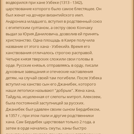
водворился при хане Узбеке (1313 - 1342),
царствование которого было самое блестящее. Он
был женат на дочери византийского имп.
Андроника младшего, вступил в родственный союз
с египетским султаном, а сестру свою Кончаку
выдал за Юрия Даниловича, дозволив ей принять
христианство. Одна площадь в Каире получила
название от этого хана - Узбекийэ. Время его
ханствования отличалось строгою расправой.
Четыре князя тверских сложили свои головы в
орде. Русские князья, отправляясь в орду, писали
духовные завещания и отеческие наставления
детям, на случай своей там погибели. После Узбека
вступил на ханство сын его Джанибек, которого
наши летописи называют "добрым". Жена хана,
Тайдула, исцеленная от слепоты митроп. Алексеем,
была постоянной заступницей за русских.
Джанибек был удавлен своим сыном Бердибеком,
в 1357 г.; при этом пали и другие родственники
хана. Сам Бердибек царствовал только 2 года, а
затем в орде начались смуты, ханы быстро