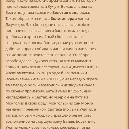
север и дала начало сибирским ханам, из которых
происходил известный Кучум. Большая орда на
Волге получила название
Золотая орда
орды.
Таким образом, явились
Золотая орда
линии
Джучидов. Для сбора дани посылались особые
чиновники, называвшиеся баскаками, а когда
требовался чрезвычайный сбор, наезжали
специальные послы. Впоследствии русские князья
добились права собирать дань и лично или через
своих послов представлять ее ханам. От сбора
освобождалось духовенство, на что выдавались
ярлыки, называвшиеся тарханными (льготными). В
числе влиятельных лиц в орде были темники
(военачальники; тьма = 10000); они нередко играли
там первую роль и возводили и низводили ханов
по своему произволу. Батый умер в 1255 г., ему
наследовал сын Сартак, но умер он на пути из
Монголии в свою орду. Монгольский хан Монкэ
назначил преемником Сартака его сына Улагчи, а
так как он был молод, то учреждено регентство,
возложенное на старшую жену Батыя, Боракчину.
Улагчи умер через несколько месяцев, и тогда