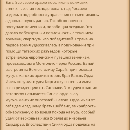
Батый со своею ордою поселился в волжских
степях, т. е. стал господствовать над Россиею
издали, в подробности управления не вмешиваясь,
а довольствуясь данью. Так обыкновенно
поступали кочевники, порабощая оседлых. Это
давало побежденным возможность, с течением
времени, свергнуть иго победителей. Страна на
первое время удерживалась в повиновении при
помощи татарских разъездов, которые
встречались европейским путешественникам,
проезжавшим в Монголию через Россию. Батый
выстроил на Волге столицу Сарай, при помощи
мусульманских архитекторов. Брат Батыя, Орда-
Ичен, получил в удел Киргизскую степь и имел
свою резиденцию в г. Саганаке. Этот удел в наших
летописях называется Синею ордою, а у
мусульманских писателей - Белою. Орда-Ичен от
себя дал младшему брату Шейбани, за храбрость,
обнаруженную во время похода на Русь, особый
удел: от верховьев Яика (Урала) до низовьев
Сырдарьи. Впоследствии Синяя орда подалась на