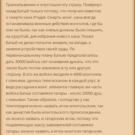
Трансильванию и опустошил эту страну. Повернул
назад Батый только потому, что получил известие
о смерти хана Угедэя. Смерть монг. хана всегда
останавливала военные действия монголов, где бы
они ни были, так как князья должны были спешить
на курултай, для избрания нового хана. Позже
Батый не делал попыток воевать на западе, а
занялся устройством своей орды. По
первоначальному плану Батыю предполагалось
дать 30000 войска; нет основания думать, что это
число было потом изменено в ту или другую
сторону. В это же войско входили и 4000 монголов
с семьями, данных Чингисханом в каждый улус, в
виде рассадника монг. элемента; главную же часть
войска Батые составляли татары - около 25000 душ,
с семьями. Таким образом, господство у нас
Чингизидов можно назвать игом монгольским, так
как династия была монгольского происхождении,
но можно назвать и татарским игом, потому что
подавляющую массу завоевателей составляли
татары: можно назвать и игом монголо-татарским.