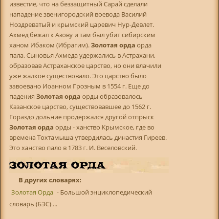
известие, что на беззащитный Сарай сделали
нападение звенигородский воевода Василий
Ноздреватый и крымский царевич Нур-Девлет.
Ахмед бежал к Азову и там был убит сибирским
ханом Ибаком (Ибрагим).
Золотая орда
орда
пала. Сыновья Ахмеда удержались в Астрахани,
образовав Астраханское царство, но они влачили
уже жалкое существовало. Это царство было
завоевано Иоанном Грозным в 1554 г. Еще до
падения
Золотая орда
орды образовалось
Казанское царство, существовавшее до 1562 г.
Гораздо дольние продержался другой отпрыск
Золотая орда
орды - ханство Крымское, где во
времена Тохтамыша утвердилась династия Гиреев.
Это ханство пало в 1783 г. И. Веселовский.
В других словарях:
Золотая Орда
- Большой энциклопедический
словарь (БЭС) ...