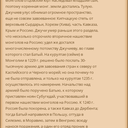
монголов отцовский юрт наследовал младший сын,
поэтому коренная монг. земли достались Тулую.
Джучиев улус обнимал огромное пространство,
еще не совсем завоеванное: Кипчацкую степь от
верховьев Сырдарьи, Хорезм (Хива), часть Кавказа,
Крым и Россию. Джучи умер раньше этого раздела,
что несколько отсрочило вторичное нашествие
монголов на Россию; удел же достался
многочисленному потомству Джучиеву, во главе
которого стал Батый. На курултае (сейме) в
Монголии в 1229 г. решено было послать 30-
тысячную армию для завоевания стран к северу от
Каспийского и Черного морей; но она почему-то
не была отправлена, и только на курултае 1235 г.
осуществилось это намерение. Начальство над
армией было поручено Батыю, к которому
приставлен ноян Субугедай, участвовавший в
первом нашествии монголов на Россию. К 1240 г.
Россия была покорена, а также Кавказ до Дербента;
тогда Батый направился в Польшу, оттуда в
Силезию, в Моравию, затем в Венгрию; всюду
нанося поражения, а один его отряд проник в