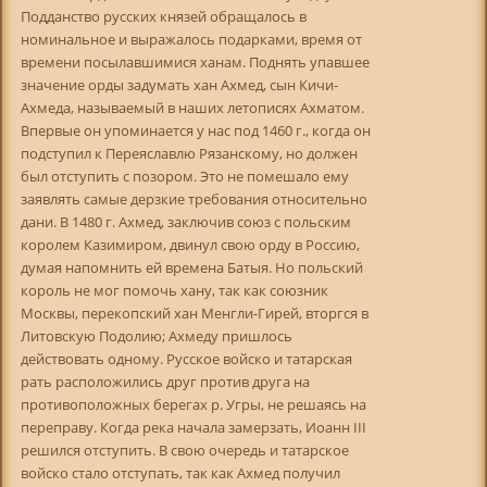
Подданство русских князей обращалось в
номинальное и выражалось подарками, время от
времени посылавшимися ханам. Поднять упавшее
значение орды задумать хан Ахмед, сын Кичи-
Ахмеда, называемый в наших летописях Ахматом.
Впервые он упоминается у нас под 1460 г., когда он
подступил к Переяславлю Рязанскому, но должен
был отступить с позором. Это не помешало ему
заявлять самые дерзкие требования относительно
дани. В 1480 г. Ахмед, заключив союз с польским
королем Казимиром, двинул свою орду в Россию,
думая напомнить ей времена Батыя. Но польский
король не мог помочь хану, так как союзник
Москвы, перекопский хан Менгли-Гирей, вторгся в
Литовскую Подолию; Axмеду пришлось
действовать одному. Русское войско и татарская
рать расположились друг против друга на
противоположных берегах р. Угры, не решаясь на
переправу. Когда река начала замерзать, Иоанн III
решился отступить. В свою очередь и татарское
войско стало отступать, так как Ахмед получил