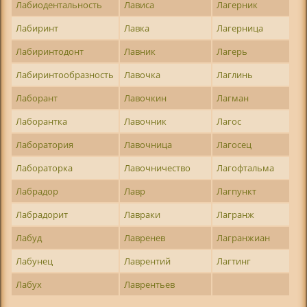
Лабиодентальность
Лависа
Лагерник
Лабиринт
Лавка
Лагерница
Лабиринтодонт
Лавник
Лагерь
Лабиринтообразность
Лавочка
Лаглинь
Лаборант
Лавочкин
Лагман
Лаборантка
Лавочник
Лагос
Лаборатория
Лавочница
Лагосец
Лабораторка
Лавочничество
Лагофтальма
Лабрадор
Лавр
Лагпункт
Лабрадорит
Лавраки
Лагранж
Лабуд
Лавренев
Лагранжиан
Лабунец
Лаврентий
Лагтинг
Лабух
Лаврентьев