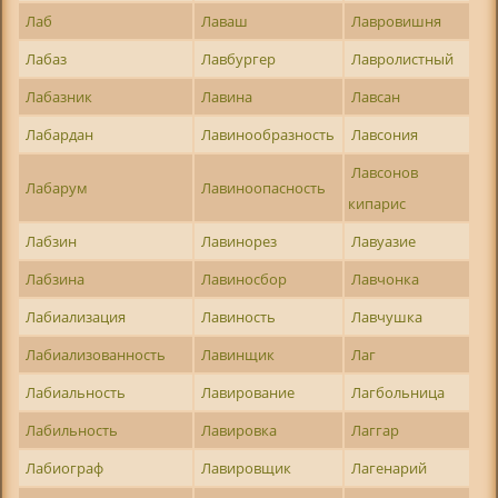
Лаб
Лаваш
Лавровишня
Лабаз
Лавбургер
Лавролистный
Лабазник
Лавина
Лавсан
Лабардан
Лавинообразность
Лавсония
Лавсонов
Лабарум
Лавиноопасность
кипарис
Лабзин
Лавинорез
Лавуазие
Лабзина
Лавиносбор
Лавчонка
Лабиализация
Лавиность
Лавчушка
Лабиализованность
Лавинщик
Лаг
Лабиальность
Лавирование
Лагбольница
Лабильность
Лавировка
Лаггар
Лабиограф
Лавировщик
Лагенарий