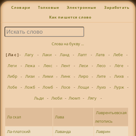
Словари
Толковые
Электронные
Заработать
Как пишется слово
Слова на букву ...
[ Ла с ]
-
Лагу
-
Лаки
-
Ланд
-
Лапт
-
Латв
-
Лебе
-
Леги
-
Лежа
-
Лекс
-
Лент
-
Леси
-
Лесо
-
Лёге
-
Либр
-
Лизи
-
Лими
-
Линк
-
Лиро
-
Лите
-
Лихв
-
Лобе
-
Ложб
-
Ломб
-
Лосе
-
Лощи
-
Луиз
-
Лурж
-
Льди
-
Люби
-
Люмп
-
Лягу
-
Лаврентьевская
Ла скал
Лава
летопись
Ла-платский
Лаванда
Лаврин