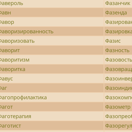
Фавероль
Фазанчик
Фавн
Фазенда
Фавор
Фазирова
Фаворизированность
Фазировк
Фаворизовать
Фазис
Фаворит
Фазность
Фаворитизм
Фазовост
Фаворитка
Фазовращ
Фавус
Фазоинве
Фаг
Фазоинди
Фагопрофилактика
Фазокомп
Фагот
Фазометр
Фаготерапия
Фазопрео
Фаготист
Фазорегу