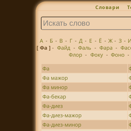
Словари
Т
А
-
Б
-
В
-
Г
-
Д
-
Е
-
Ё
-
Ж
-
З
-
[ Фа ]
-
Файд
-
Фаль
-
Фара
-
Фас
Флор
-
Фоку
-
Фоно
-
Фа
Фа мажор
Фа минор
Фа-бекар
Фа-диез
Фа-диез-мажор
Фа-диез-минор