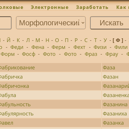
олковые
Электронные
Заработать
Как 
И
-
Й
-
К
-
Л
-
М
-
Н
-
О
-
П
-
Р
-
С
-
Т
-
У
-
[ Ф ]
-
о
-
Феди
-
Фена
-
Ферм
-
Фехт
-
Физи
-
Фили
Форм
-
Фосф
-
Фото
-
Фото
-
Фраз
-
Фрау
-
Фабрикование
Фаза
Фабричка
Фазан
Фабричонка
Фазанари
Фабула
Фазаненк
Фабульность
Фазанина
Фабулярность
Фазаниха
Фавел
Фазанка