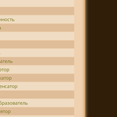
нность
а
ь
атель
ртор
катор
енсатор
бразователь
лятор