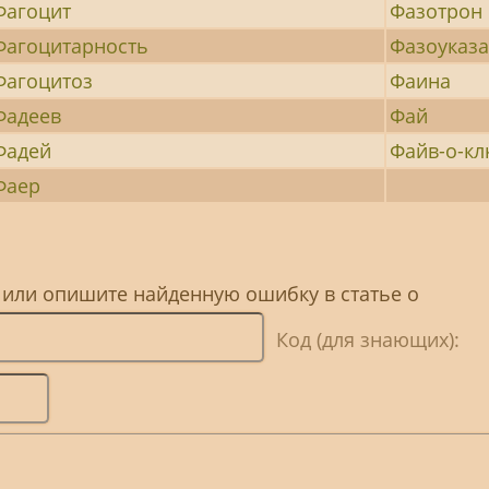
Фагоцит
Фазотрон
Фагоцитарность
Фазоуказа
Фагоцитоз
Фаина
Фадеев
Фай
Фадей
Файв-о-кл
Фаер
 или опишите найденную ошибку в статье о
Код (для знающих):