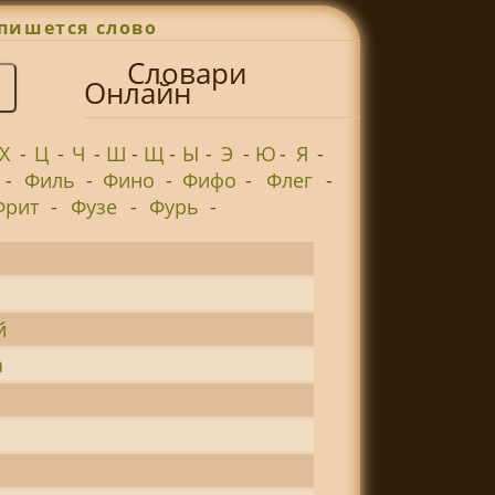
пишется слово
Словари
Онлайн
Х
-
Ц
-
Ч
-
Ш
-
Щ
-
Ы
-
Э
-
Ю
-
Я
-
-
Филь
-
Фино
-
Фифо
-
Флег
-
Фрит
-
Фузе
-
Фурь
-
й
а