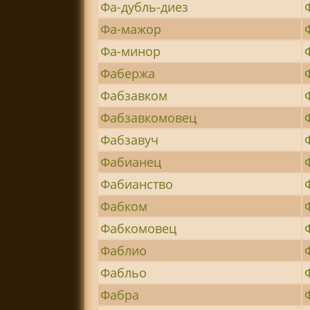
Фа-дубль-диез
Фа-мажор
Фа-минор
Фабержа
Фабзавком
Фабзавкомовец
Фабзавуч
Фабианец
Фабианство
Фабком
Фабкомовец
Фаблио
Фабльо
Фабра