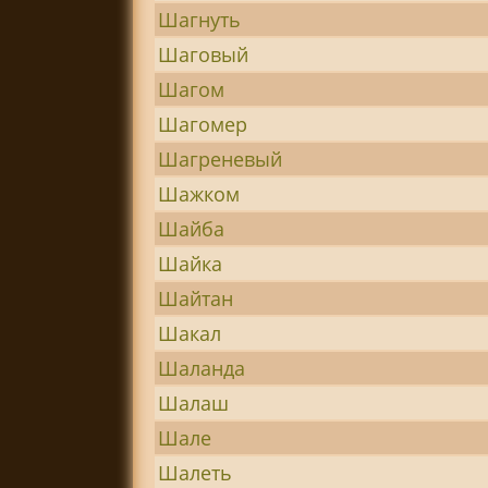
Шагнуть
Шаговый
Шагом
Шагомер
Шагреневый
Шажком
Шайба
Шайка
Шайтан
Шакал
Шаланда
Шалаш
Шале
Шалеть