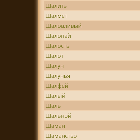
Шалить
Шалмет
Шаловливый
Шалопай
Шалость
Шалот
Шалун
Шалунья
Шалфей
Шалый
Шаль
Шальной
Шаман
Шаманство