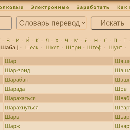
олковые
Электронные
Заработать
Как 
Ж
-
З
-
И
-
Й
-
К
-
Л
-
Х
-
Ч
-
М
-
Я
-
Н
-
С
-
П
-
Т
 Шаба ]
-
Шелк
-
Шкет
-
Шпри
-
Штеф
-
Шунт
-
Шар
Шашк
Шар-зонд
Шаш
Шарабан
Шаш
Шарада
Шов
Шарахаться
Шваб
Шарахнуться
Швар
Шарв
Швар
Шарж
Швар