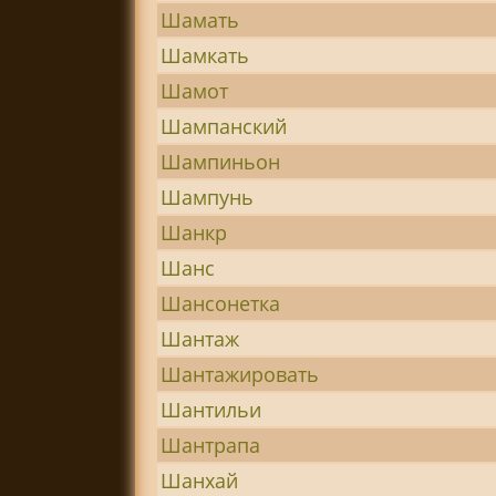
Шамать
Шамкать
Шамот
Шампанский
Шампиньон
Шампунь
Шанкр
Шанс
Шансонетка
Шантаж
Шантажировать
Шантильи
Шантрапа
Шанхай