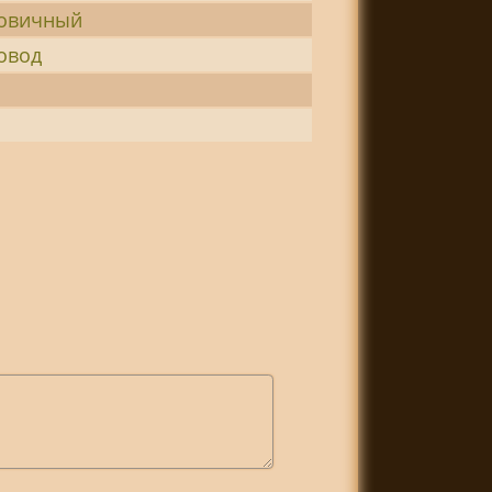
овичный
овод