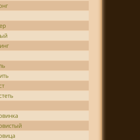
онг
ер
ый
инг
ль
ить
ст
стеть
овинка
овистый
овица