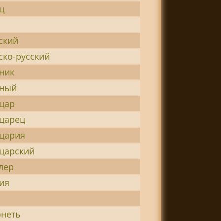
ц
ский
ко-русский
ник
ный
цар
царец
цария
царский
лер
ия
неть