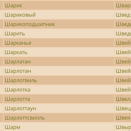
Шарик
Швар
Шариковый
Швед
Шарикоподшипник
Швед
Шарить
Шведс
Шарканье
Швей
Шаркать
Швей
Шарлатан
Швей
Шарлотан
Швей
Шарлотвиль
Швей
Шарлотка
Швей
Шарлотта
Швел
Шарлоттаун
Швец
Шарлоттсвилль
Швея
Шарм
Швыр