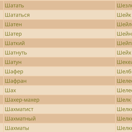
Шатать
Шезл
Шататься
Шейк
Шатен
Шейл
Шатер
Шейн
Шаткий
Шейп
Шатнуть
Шейх
Шатун
Шеке
Шафер
Шелб
Шафран
Шеле
Шах
Шеле
Шахер-махер
Шелк
Шахматист
Шелк
Шахматный
Шелк
Шахматы
Шелк