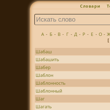
Словари
Т
А
-
Б
-
В
-
Г
-
Д
-
Р
-
Е
-
О
-
[
Шабаш
Шабашить
Шабер
Шаблон
Шаблонность
Шаблонный
Шаг
Шагать