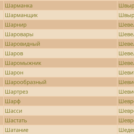
Шарманка
Швыр
Шарманщик
Швыр
Шарнир
Шеве
Шаровары
Шеве
Шаровидный
Шеве
Шаров
Шеве
Шаромыжник
Шеве
Шарон
Шеви
Шарообразный
Шеви
Шартрез
Шеви
Шарф
Шевр
Шасси
Шевр
Шастать
Шевр
Шатание
Шеде