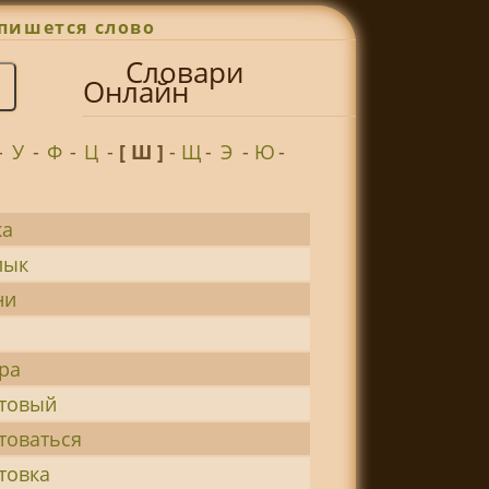
пишется слово
Словари
Онлайн
-
У
-
Ф
-
Ц
-
[ Ш ]
-
Щ
-
Э
-
Ю
-
а
лык
ни
ра
товый
товаться
товка