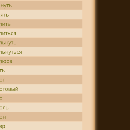
нуть
ять
лить
литься
льнуть
льнуться
люра
ть
от
отовый
о
оль
он
вр