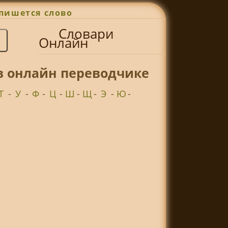
пишется слово
Словари
Онлайн
в онлайн переводчике
Т
-
У
-
Ф
-
Ц
-
Ш
-
Щ
-
Э
-
Ю
-