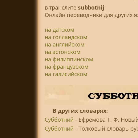
в транслитe
subbotnij
Онлайн переводчики для других я
на датском
на голландском
на английском
на эстонском
на филиппинском
на французском
на галисийском
В других словарях:
Субботний
- Ефремова Т. Ф. Новы
Субботний
- Толковый словарь русс