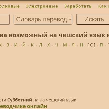
олковые
Электронные
Заработать
Как 
ова возможный на чешский язык 
Ж
-
З
-
И
-
Й
-
К
-
Л
-
Х
-
Ч
-
М
-
Я
-
Н
-
[ С ]
-
П
-
ести
Субботний
на на чешский язык
реводчике онлайн