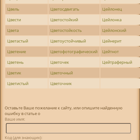
Цвель
Цветосдвигать
Цейлонец
Цвести
Цветостойкий
Цейлонка
Цвета
Цветостойкость
Цейлонский
Цветастый
Цветоустойчивый
Цейнерит
Цветение
Цветофотографический
Цейтнот
Цветень
Цветочек
Цейтраферный
Цветик
Цветочный
Цветистый
Цветочник
Оставьте Ваше пожелание к сайту, или опишите найденную
ошибку в статье о
Ваше имя:
Код (для знающих):