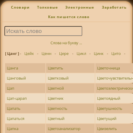
Словари
Толковые
Электронные
Заработать
Как пишется слово
Слова на букву ...
[ Цанг ]
-
Цейх
-
Ценн
-
Цере
-
Цикл
-
Цинк
-
Цито
-
Цанга
Цветить
Цветочница
Цанговый
Цветковый
Цветочувствитель
Цап
Цветной
Цветоэлектрическ
Цап-царап
Цветник
Цветоядный
Цапать
Цветность
Цветушность
Цапаться
Цветный
Цветущий
Цапка
Цветоанализатор
Цвизелить