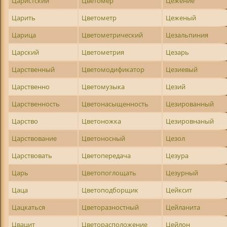
Царистский
Цветомер
Цежение
Царить
Цветометр
Цеженый
Царица
Цветометрический
Цезальпиния
Царский
Цветометрия
Цезарь
Царственный
Цветомодификатор
Цезиевый
Царственно
Цветомузыка
Цезий
Царственность
Цветонасыщенность
Цезированный
Царство
Цветоножка
Цезировнаный
Царствование
Цветоносный
Цезол
Царствовать
Цветопередача
Цезура
Царь
Цветопоглощать
Цезурный
Цаца
Цветоподборщик
Цейксит
Цацкаться
Цветоразностный
Цейланита
Цвацит
Цветорасположение
Цейлон