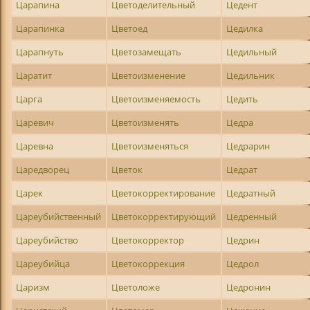
Царапина
Цветоделительный
Цедент
Царапинка
Цветоед
Цедилка
Царапнуть
Цветозамещать
Цедильный
Царатит
Цветоизменение
Цедильник
Царга
Цветоизменяемость
Цедить
Царевич
Цветоизменять
Цедра
Царевна
Цветоизменяться
Цедрарин
Царедворец
Цветок
Цедрат
Царек
Цветокорректирование
Цедратный
Цареубийственный
Цветокорректирующий
Цедренный
Цареубийство
Цветокорректор
Цедрин
Цареубийца
Цветокоррекция
Цедрол
Царизм
Цветоложе
Цедронин