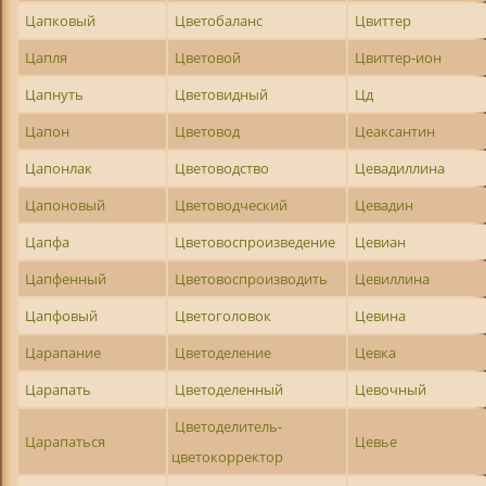
Цапковый
Цветобаланс
Цвиттер
Цапля
Цветовой
Цвиттер-ион
Цапнуть
Цветовидный
Цд
Цапон
Цветовод
Цеаксантин
Цапонлак
Цветоводство
Цевадиллина
Цапоновый
Цветоводческий
Цевадин
Цапфа
Цветовоспроизведение
Цевиан
Цапфенный
Цветовоспроизводить
Цевиллина
Цапфовый
Цветоголовок
Цевина
Царапание
Цветоделение
Цевка
Царапать
Цветоделенный
Цевочный
Цветоделитель-
Царапаться
Цевье
цветокорректор