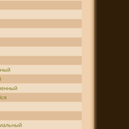
вный
й
ленный
йся
циальный