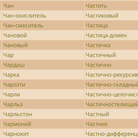
Чан
Частить
Чан-окислитель
Частиковый
Чан-смеситель
Частица
Чановой
Частица-домен
Чановый
Частичка
Чар
Частичный
Чардаш
Частично
Чарка
Частично-рекурси
Чарлзти
Частично-складны
Чарли
Частично-целочис
Чарльз
Частичностелющи
Чарльстон
Частный
Чармоний
Частник
Чарнокит
Частно-дифферен