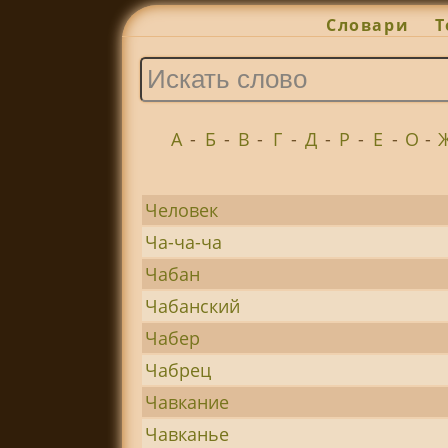
Словари
Т
А
-
Б
-
В
-
Г
-
Д
-
Р
-
Е
-
О
-
Человек
Ча-ча-ча
Чабан
Чабанский
Чабер
Чабрец
Чавкание
Чавканье