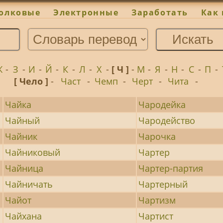
олковые
Электронные
Заработать
Как 
Ж
-
З
-
И
-
Й
-
К
-
Л
-
Х
-
[ Ч ]
-
М
-
Я
-
Н
-
С
-
П
-
[ Чело ]
-
Част
-
Чемп
-
Черт
-
Чита
-
Чайка
Чародейка
Чайный
Чародейство
Чайник
Чарочка
Чайниковый
Чартер
Чайница
Чартер-партия
Чайничать
Чартерный
Чайот
Чартизм
Чайхана
Чартист