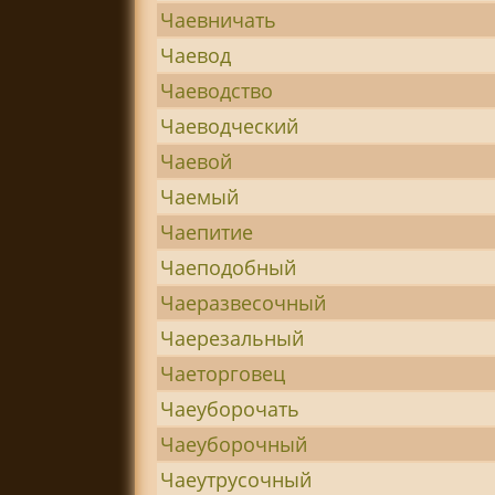
Чаевничать
Чаевод
Чаеводство
Чаеводческий
Чаевой
Чаемый
Чаепитие
Чаеподобный
Чаеразвесочный
Чаерезальный
Чаеторговец
Чаеуборочать
Чаеуборочный
Чаеутрусочный