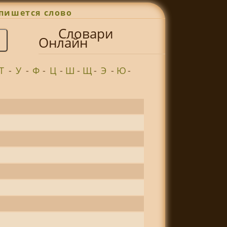
пишется слово
Словари
Онлайн
Т
-
У
-
Ф
-
Ц
-
Ш
-
Щ
-
Э
-
Ю
-