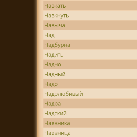
Чавкать
Чавкнуть
Чавыча
Чад
Чадбурна
Чадить
Чадно
Чадный
Чадо
Чадолюбивый
Чадра
Чадский
Чаевника
Чаевница