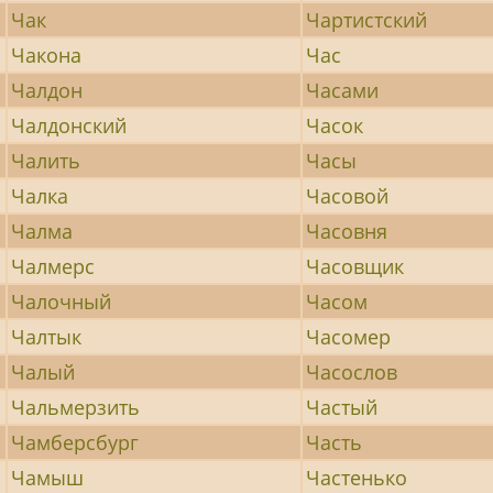
Чак
Чартистский
Чакона
Час
Чалдон
Часами
Чалдонский
Часок
Чалить
Часы
Чалка
Часовой
Чалма
Часовня
Чалмерс
Часовщик
Чалочный
Часом
Чалтык
Часомер
Чалый
Часослов
Чальмерзить
Частый
Чамберсбург
Часть
Чамыш
Частенько