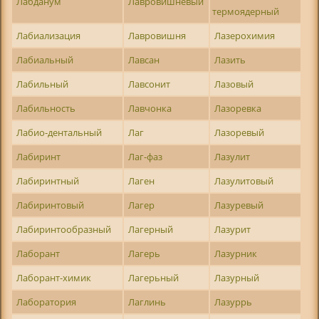
Лабданум
Лавровишневый
термоядерный
Лабиализация
Лавровишня
Лазерохимия
Лабиальный
Лавсан
Лазить
Лабильный
Лавсонит
Лазовый
Лабильность
Лавчонка
Лазоревка
Лабио-дентальный
Лаг
Лазоревый
Лабиринт
Лаг-фаз
Лазулит
Лабиринтный
Лаген
Лазулитовый
Лабиринтовый
Лагер
Лазуревый
Лабиринтообразный
Лагерный
Лазурит
Лаборант
Лагерь
Лазурник
Лаборант-химик
Лагерьный
Лазурный
Лаборатория
Лаглинь
Лазуррь