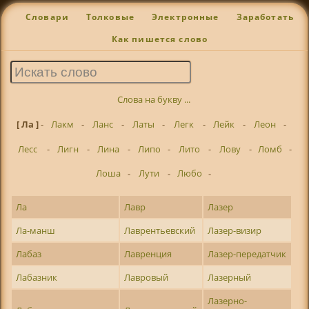
Словари
Толковые
Электронные
Заработать
Как пишется слово
Слова на букву ...
[ Ла ]
-
Лакм
-
Ланс
-
Латы
-
Легк
-
Лейк
-
Леон
-
Лесс
-
Лигн
-
Лина
-
Липо
-
Лито
-
Лову
-
Ломб
-
Лоша
-
Лути
-
Любо
-
Ла
Лавр
Лазер
Ла-манш
Лаврентьевский
Лазер-визир
Лабаз
Лавренция
Лазер-передатчик
Лабазник
Лавровый
Лазерный
Лазерно-