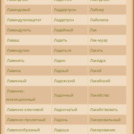
Лавандовый
Ладдертрон
Лайнер
Лавандулилацетат
Ладдетрон
Лайонела
Лавандулоть
Ладейный
Лак
Лаваш
Ладить
Лак-муар
Лавендулин
Ладиться
Лакать
Лавенеть
Ладно
Лакедра
Лавина
Ладный
Лакей
Лавинный
Ладожский
Лакейский
Лавинно-
Ладонный
Лакейство
инжекционный
Лавинно-ключевой
Ладончатый
Лакействовать
Лавинно-пролетный
Ладонь
Лакировальный
Лавинообразный
Ладоша
Лакирование