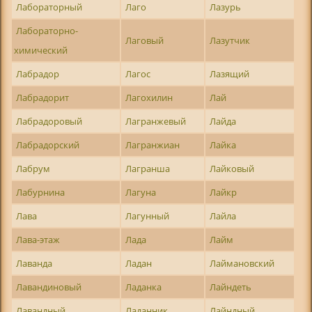
Лабораторный
Лаго
Лазурь
Лабораторно-
Лаговый
Лазутчик
химический
Лабрадор
Лагос
Лазящий
Лабрадорит
Лагохилин
Лай
Лабрадоровый
Лагранжевый
Лайда
Лабрадорский
Лагранжиан
Лайка
Лабрум
Лагранша
Лайковый
Лабурнина
Лагуна
Лайкр
Лава
Лагунный
Лайла
Лава-этаж
Лада
Лайм
Лаванда
Ладан
Лаймановский
Лавандиновый
Ладанка
Лайндеть
Лавандный
Ладанник
Лайндный