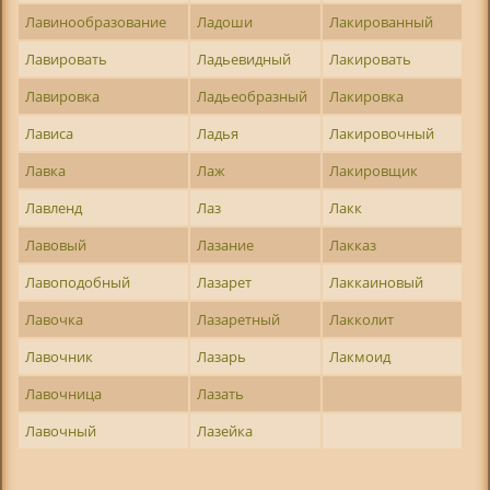
Лавинообразование
Ладоши
Лакированный
Лавировать
Ладьевидный
Лакировать
Лавировка
Ладьеобразный
Лакировка
Лависа
Ладья
Лакировочный
Лавка
Лаж
Лакировщик
Лавленд
Лаз
Лакк
Лавовый
Лазание
Лакказ
Лавоподобный
Лазарет
Лаккаиновый
Лавочка
Лазаретный
Лакколит
Лавочник
Лазарь
Лакмоид
Лавочница
Лазать
Лавочный
Лазейка