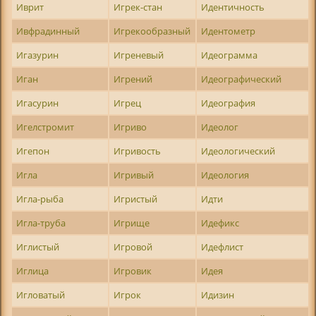
Иврит
Игрек-стан
Идентичность
Ивфрадинный
Игрекообразный
Идентометр
Игазурин
Игреневый
Идеограмма
Иган
Игрений
Идеографический
Игасурин
Игрец
Идеография
Игелстромит
Игриво
Идеолог
Игепон
Игривость
Идеологический
Игла
Игривый
Идеология
Игла-рыба
Игристый
Идти
Игла-труба
Игрище
Идефикс
Иглистый
Игровой
Идефлист
Иглица
Игровик
Идея
Игловатый
Игрок
Идизин