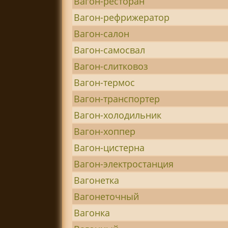
Вагон-ресторан
Вагон-рефрижератор
Вагон-салон
Вагон-самосвал
Вагон-слитковоз
Вагон-термос
Вагон-транспортер
Вагон-холодильник
Вагон-хоппер
Вагон-цистерна
Вагон-электростанция
Вагонетка
Вагонеточный
Вагонка