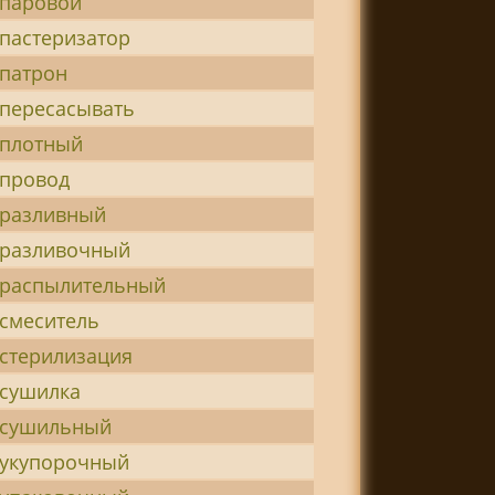
-паровой
-пастеризатор
-патрон
-пересасывать
-плотный
-провод
-разливный
-разливочный
-распылительный
-смеситель
-стерилизация
-сушилка
-сушильный
-укупорочный