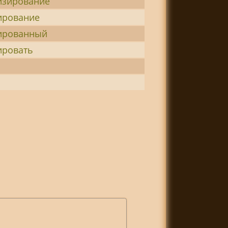
изирование
ирование
ированный
ировать