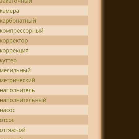
-закаточный
-камера
-карбонатный
-компрессорный
-корректор
-коррекция
куттер
-месильный
-метрический
-наполнитель
-наполнительный
насос
отсос
-оттяжной