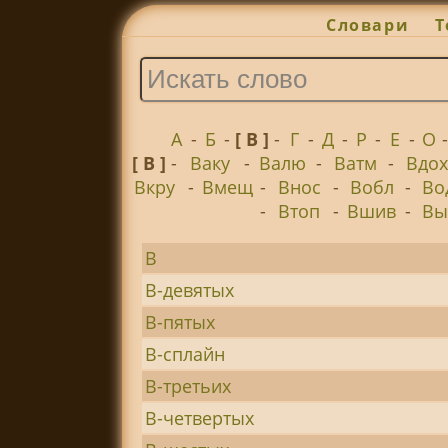
Словари
Т
А
-
Б
-
[ В ]
-
Г
-
Д
-
Р
-
Е
-
О
[ В ]
-
Ваку
-
Валю
-
Ватм
-
Вдо
Вкру
-
Вмещ
-
Внос
-
Вобл
-
Во
-
Втоп
-
Вшив
-
Вы
В
В-девятых
В-пятых
В-сплайн
В-третьих
В-четвертых