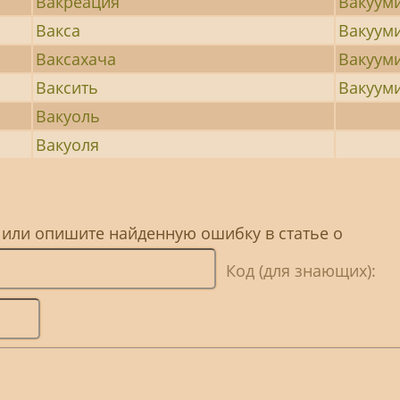
Вакреация
Вакуум
Вакса
Вакуум
Ваксахача
Вакуум
Ваксить
Вакуум
Вакуоль
Вакуоля
 или опишите найденную ошибку в статье о
Код (для знающих):