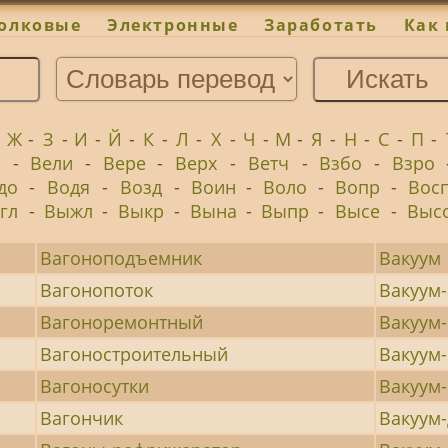
олковые
Электронные
Заработать
Как 
-
Ж
-
З
-
И
-
Й
-
К
-
Л
-
Х
-
Ч
-
М
-
Я
-
Н
-
С
-
П
-
х
-
Вели
-
Вере
-
Верх
-
Ветч
-
Взбо
-
Взро
до
-
Водя
-
Возд
-
Воин
-
Воло
-
Вопр
-
Вос
гл
-
Выжл
-
Выкр
-
Вына
-
Выпр
-
Высе
-
Выс
Вагоноподъемник
Вакуум
Вагонопоток
Вакуум
Вагоноремонтный
Вакуум
Вагоностроительный
Вакуум
Вагоносутки
Вакуум
Вагончик
Вакуум