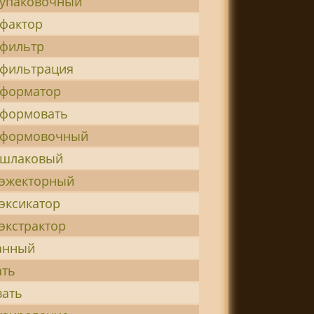
-упаковочный
-фактор
-фильтр
-фильтрация
-форматор
-формовать
-формовочный
-шлаковый
-эжекторный
эксикатор
экстрактор
анный
ать
вать