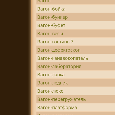
Вагон
Вагон-бойка
Вагон-бункер
Вагон-буфет
Вагон-весы
Вагон-гостиный
Вагон-дефектоскоп
Вагон-канавокопатель
Вагон-лаборатория
Вагон-лавка
Вагон-ледник
Вагон-люкс
Вагон-перегружатель
Вагон-платформа