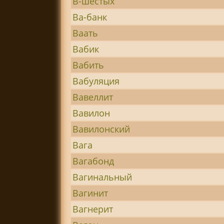
В-шестых
Ва-банк
Ваать
Вабик
Вабить
Вабуляция
Вавеллит
Вавилон
Вавилонский
Вага
Вагабонд
Вагинальный
Вагинит
Вагнерит