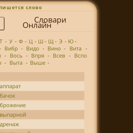
пишется слово
Словари
Онлайн
Т
-
У
-
Ф
-
Ц
-
Ш
-
Щ
-
Э
-
Ю
-
-
Вибр
-
Видо
-
Вино
-
Вита
-
п
-
Вось
-
Впря
-
Всев
-
Вспо
о
-
Выта
-
Выше
-
-аппарат
-бачок
-брожение
-выпарной
-дренаж