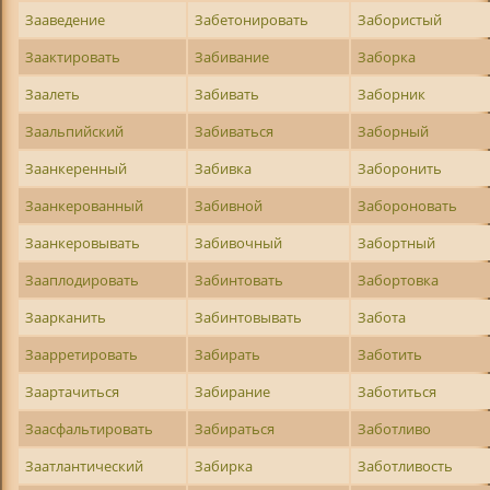
Зааведение
Забетонировать
Забористый
Заактировать
Забивание
Заборка
Заалеть
Забивать
Заборник
Заальпийский
Забиваться
Заборный
Заанкеренный
Забивка
Заборонить
Заанкерованный
Забивной
Забороновать
Заанкеровывать
Забивочный
Забортный
Зааплодировать
Забинтовать
Забортовка
Заарканить
Забинтовывать
Забота
Заарретировать
Забирать
Заботить
Заартачиться
Забирание
Заботиться
Заасфальтировать
Забираться
Заботливо
Заатлантический
Забирка
Заботливость