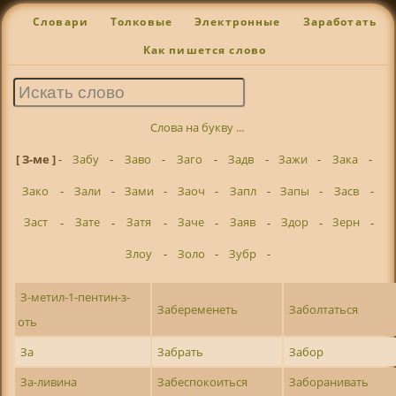
Словари
Толковые
Электронные
Заработать
Как пишется слово
Слова на букву ...
[ З-ме ]
-
Забу
-
Заво
-
Заго
-
Задв
-
Зажи
-
Зака
-
Зако
-
Зали
-
Зами
-
Заоч
-
Запл
-
Запы
-
Засв
-
Заст
-
Зате
-
Затя
-
Заче
-
Заяв
-
Здор
-
Зерн
-
Злоу
-
Золо
-
Зубр
-
З-метил-1-пентин-з-
Забеременеть
Заболтаться
оть
За
Забрать
Забор
За-ливина
Забеспокоиться
Заборанивать