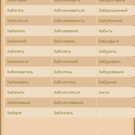
Забегать
Заболачиваться
Забрюшинный
Забегаться
Заболеваемость
Забубенный
Забежать
Заболевание
Забыть
Забежной
Заболевать
Забулдыга
Забелеть
Заболеть
Забурить
Забелеться
Заболонный
Забуривать
Забеливатель
Заболонь
Забуривание
Забеливать
Заболотить
Забурник
Забелить
Заболотиться
Засти
Забеловщик
Заболочивание
Заберег
Заболтать