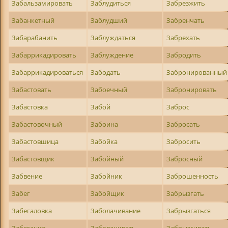
Забальзамировать
Заблудиться
Забрезжить
Забанкетный
Заблудший
Забренчать
Забарабанить
Заблуждаться
Забрехать
Забаррикадировать
Заблуждение
Забродить
Забаррикадироваться
Забодать
Забронированный
Забастовать
Забоечный
Забронировать
Забастовка
Забой
Заброс
Забастовочный
Забоина
Забросать
Забастовшица
Забойка
Забросить
Забастовщик
Забойный
Забросный
Забвение
Забойник
Заброшенность
Забег
Забойщик
Забрызгать
Забегаловка
Заболачивание
Забрызгаться
Забегание
Заболачивать
Забрызгивать