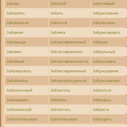
Забава
Забитый
Заботливый
Забавлять
Забить
Забракование
Забавляться
Забиться
Забраковать
Забавник
Забияка
Забраковывать
Забавница
Заблаговременный
Забрало
Забавно
Заблаговременно
Забральный
Забавный
Заблаговременность
Забрасывать
Забазировать
Заблаговремменый
Забрасывание
Забайкалье
Заблагорассудиться
Забрасыватель
Забалансовый
Заблестеть
Забраться
Забалдевать
Заблеять
Забредать
Забалканский
Заблистать
Забрести
Забаллотировать
Заблокировать
Забредить