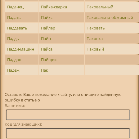
Паданец
Пайка-сварка
Паковальный
Падать
Пайкс
Паковально-обжимный
Паддавать
Пайлер
Паковать
Паддь
Пайн
Паковка
Падди-машин
Пайса
Паковый
Паддок
Пайщик
Падеж
Пак
Оставьте Ваше пожелание к сайту, или опишите найденную
ошибку в статье о
Ваше имя:
Код (для знающих):