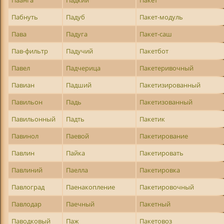
Паанга
Падкий
Пакет
Пабнуть
Падуб
Пакет-модуль
Пава
Падуга
Пакет-саш
Пав-фильтр
Падучий
Пакетбот
Павел
Падчерица
Пакетеривочный
Павиан
Падший
Пакетизированный
Павильон
Падь
Пакетизованный
Павильонный
Падть
Пакетик
Павинол
Паевой
Пакетирование
Павлин
Пайка
Пакетировать
Павлиний
Паелла
Пакетировка
Павлоград
Паенакопление
Пакетировочный
Павлодар
Паечный
Пакетный
Паводковый
Паж
Пакетовоз