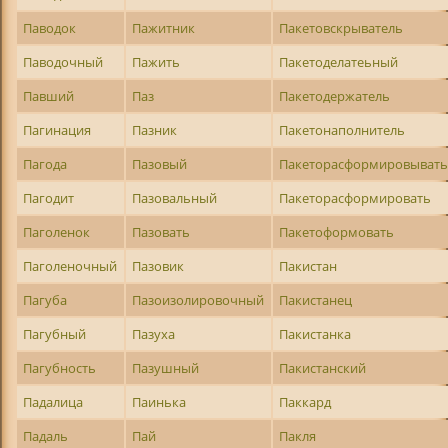
Паводок
Пажитник
Пакетовскрыватель
Паводочный
Пажить
Пакетоделатеьный
Павший
Паз
Пакетодержатель
Пагинация
Пазник
Пакетонаполнитель
Пагода
Пазовый
Пакеторасформировыват
Пагодит
Пазовальный
Пакеторасформировать
Паголенок
Пазовать
Пакетоформовать
Паголеночный
Пазовик
Пакистан
Пагуба
Пазоизолировочный
Пакистанец
Пагубный
Пазуха
Пакистанка
Пагубность
Пазушный
Пакистанский
Падалица
Паинька
Паккард
Падаль
Пай
Пакля