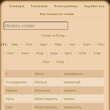
Словари
Толковые
Электронные
Заработать
Как пишется слово
Слова на букву ...
[ У ]
-
Увес
-
Угло
-
Удач
-
Уеди
-
Уин
-
Укуп
-
Ульт
-
Умст
-
Унич
-
Упор
-
Уран
-
Урсо
-
Успе
-
Утве
-
Утро
-
Учну
-
У
Убить
Уваливаться
У-координата
Убиться
Увалистый
Уабаин
Убихинон
Увалить
Уасть
Ублаготворить
Увалка
Уайт
Ублаготворять
Увальность