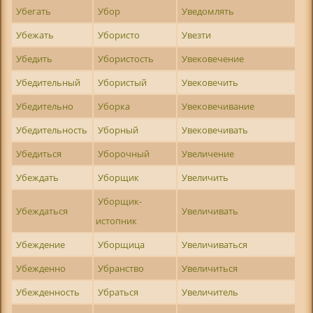
Убегать
Убор
Уведомлять
Убежать
Убористо
Увезти
Убедить
Убористость
Увековечение
Убедительный
Убористый
Увековечить
Убедительно
Уборка
Увековечивание
Убедительность
Уборный
Увековечивать
Убедиться
Уборочный
Увеличение
Убеждать
Уборщик
Увеличить
Уборщик-
Убеждаться
Увеличивать
истопник
Убеждение
Уборщица
Увеличиваться
Убежденно
Убранство
Увеличиться
Убежденность
Убраться
Увеличитель