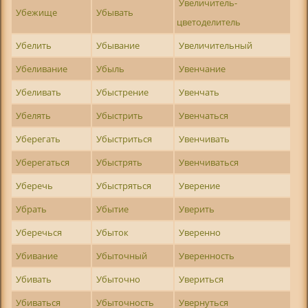
Увеличитель-
Убежище
Убывать
цветоделитель
Убелить
Убывание
Увеличительный
Убеливание
Убыль
Увенчание
Убеливать
Убыстрение
Увенчать
Убелять
Убыстрить
Увенчаться
Уберегать
Убыстриться
Увенчивать
Уберегаться
Убыстрять
Увенчиваться
Уберечь
Убыстряться
Уверение
Убрать
Убытие
Уверить
Уберечься
Убыток
Уверенно
Убивание
Убыточный
Уверенность
Убивать
Убыточно
Увериться
Убиваться
Убыточность
Увернуться