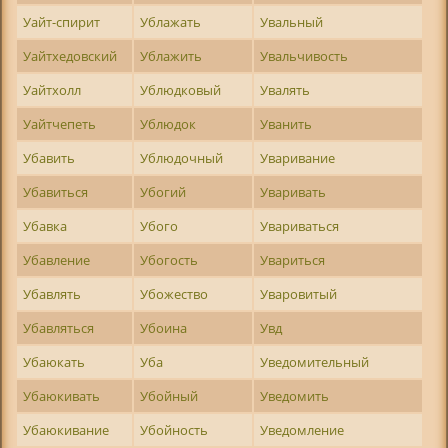
Уайт-спирит
Ублажать
Увальный
Уайтхедовский
Ублажить
Увальчивость
Уайтхолл
Ублюдковый
Увалять
Уайтчепеть
Ублюдок
Уванить
Убавить
Ублюдочный
Уваривание
Убавиться
Убогий
Уваривать
Убавка
Убого
Увариваться
Убавление
Убогость
Увариться
Убавлять
Убожество
Уваровитый
Убавляться
Убоина
Увд
Убаюкать
Уба
Уведомительный
Убаюкивать
Убойный
Уведомить
Убаюкивание
Убойность
Уведомление