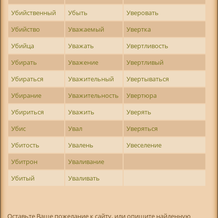
Убийственный
Убыть
Уверовать
Убийство
Уважаемый
Увертка
Убийца
Уважать
Увертливость
Убирать
Уважение
Увертливый
Убираться
Уважительный
Увертываться
Убирание
Уважительность
Увертюра
Убириться
Уважить
Уверять
Убис
Увал
Уверяться
Убитость
Увалень
Увеселение
Убитрон
Уваливание
Убитый
Уваливать
Оставьте Ваше пожелание к сайту, или опишите найденную