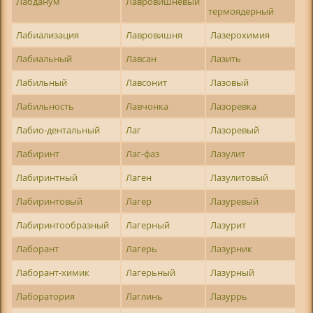
Лабданум
Лавровишневый
термоядерный
Лабиализация
Лавровишня
Лазерохимия
Лабиальный
Лавсан
Лазить
Лабильный
Лавсонит
Лазовый
Лабильность
Лавчонка
Лазоревка
Лабио-дентальный
Лаг
Лазоревый
Лабиринт
Лаг-фаз
Лазулит
Лабиринтный
Лаген
Лазулитовый
Лабиринтовый
Лагер
Лазуревый
Лабиринтообразный
Лагерный
Лазурит
Лаборант
Лагерь
Лазурник
Лаборант-химик
Лагерьный
Лазурный
Лаборатория
Лаглинь
Лазуррь