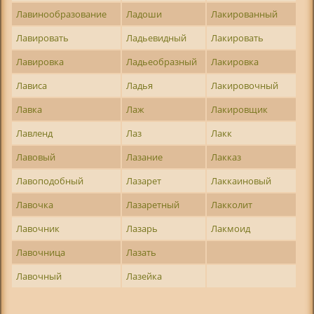
Лавинообразование
Ладоши
Лакированный
Лавировать
Ладьевидный
Лакировать
Лавировка
Ладьеобразный
Лакировка
Лависа
Ладья
Лакировочный
Лавка
Лаж
Лакировщик
Лавленд
Лаз
Лакк
Лавовый
Лазание
Лакказ
Лавоподобный
Лазарет
Лаккаиновый
Лавочка
Лазаретный
Лакколит
Лавочник
Лазарь
Лакмоид
Лавочница
Лазать
Лавочный
Лазейка