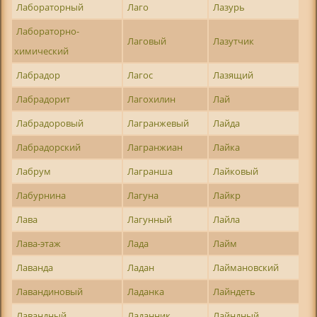
Лабораторный
Лаго
Лазурь
Лабораторно-
Лаговый
Лазутчик
химический
Лабрадор
Лагос
Лазящий
Лабрадорит
Лагохилин
Лай
Лабрадоровый
Лагранжевый
Лайда
Лабрадорский
Лагранжиан
Лайка
Лабрум
Лагранша
Лайковый
Лабурнина
Лагуна
Лайкр
Лава
Лагунный
Лайла
Лава-этаж
Лада
Лайм
Лаванда
Ладан
Лаймановский
Лавандиновый
Ладанка
Лайндеть
Лавандный
Ладанник
Лайндный