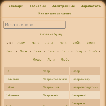
Словари
Толковые
Электронные
Заработать
Как пишется слово
Слова на букву ...
[ Ла ]
-
Лакм
-
Ланс
-
Латы
-
Легк
-
Лейк
-
Леон
-
Лесс
-
Лигн
-
Лина
-
Липо
-
Лито
-
Лову
-
Ломб
-
Лоша
-
Лути
-
Любо
-
Ла
Лавр
Лазер
Ла-манш
Лаврентьевский
Лазер-визир
Лабаз
Лавренция
Лазер-передатчик
Лабазник
Лавровый
Лазерный
Лазерно-