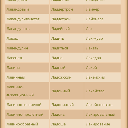
Лавандовый
Ладдертрон
Лайнер
Лавандулилацетат
Ладдетрон
Лайонела
Лавандулоть
Ладейный
Лак
Лаваш
Ладить
Лак-муар
Лавендулин
Ладиться
Лакать
Лавенеть
Ладно
Лакедра
Лавина
Ладный
Лакей
Лавинный
Ладожский
Лакейский
Лавинно-
Ладонный
Лакейство
инжекционный
Лавинно-ключевой
Ладончатый
Лакействовать
Лавинно-пролетный
Ладонь
Лакировальный
Лавинообразный
Ладоша
Лакирование