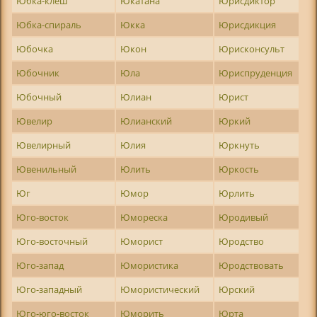
Юбка-клеш
Юкатана
Юрисдиктор
Юбка-спираль
Юкка
Юрисдикция
Юбочка
Юкон
Юрисконсульт
Юбочник
Юла
Юриспруденция
Юбочный
Юлиан
Юрист
Ювелир
Юлианский
Юркий
Ювелирный
Юлия
Юркнуть
Ювенильный
Юлить
Юркость
Юг
Юмор
Юрлить
Юго-восток
Юмореска
Юродивый
Юго-восточный
Юморист
Юродство
Юго-запад
Юмористика
Юродствовать
Юго-западный
Юмористический
Юрский
Юго-юго-восток
Юморить
Юрта