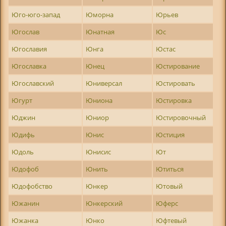
Юго-юго-запад
Юморна
Юрьев
Югослав
Юнатная
Юс
Югославия
Юнга
Юстас
Югославка
Юнец
Юстирование
Югославский
Юниверсал
Юстировать
Югурт
Юниона
Юстировка
Юджин
Юниор
Юстировочный
Юдифь
Юнис
Юстиция
Юдоль
Юнисис
Ют
Юдофоб
Юнить
Ютиться
Юдофобство
Юнкер
Ютовый
Южанин
Юнкерский
Юферс
Южанка
Юнко
Юфтевый