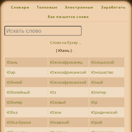
Словари
Толковые
Электронные
Заработать
Как пишется слово
Слова на букву ...
[ Юань ]
-
Юань
Южноафриканец
Юношеский
Юар
Южноафриканксий
Юношество
Юбилей
Южноафриканский
Юный
Юбилейный
Юз
Юпитер
Юбиляр
Юзовый
Юр
Юбка
Юзом
Юридический
Юбка-брюки
Юкавский
Юрий