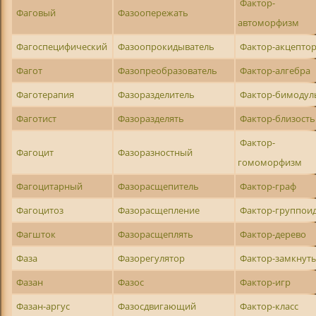
Фактор-
Фаговый
Фазоопережать
автоморфизм
Фагоспецифический
Фазоопрокидыватель
Фактор-акцепто
Фагот
Фазопреобразователь
Фактор-алгебра
Фаготерапия
Фазоразделитель
Фактор-бимодул
Фаготист
Фазоразделять
Фактор-близость
Фактор-
Фагоцит
Фазоразностный
гомоморфизм
Фагоцитарный
Фазорасщепитель
Фактор-граф
Фагоцитоз
Фазорасщепление
Фактор-группои
Фагшток
Фазорасщеплять
Фактор-дерево
Фаза
Фазорегулятор
Фактор-замкнут
Фазан
Фазос
Фактор-игр
Фазан-аргус
Фазосдвигающий
Фактор-класс