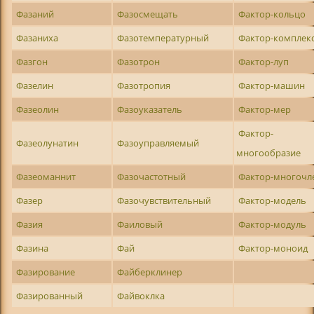
Фазаний
Фазосмещать
Фактор-кольцо
Фазаниха
Фазотемпературный
Фактор-комплек
Фазгон
Фазотрон
Фактор-луп
Фазелин
Фазотропия
Фактор-машин
Фазеолин
Фазоуказатель
Фактор-мер
Фактор-
Фазеолунатин
Фазоуправляемый
многообразие
Фазеоманнит
Фазочастотный
Фактор-многочл
Фазер
Фазочувствительный
Фактор-модель
Фазия
Фаиловый
Фактор-модуль
Фазина
Фай
Фактор-моноид
Фазирование
Файберклинер
Фазированный
Файвоклка