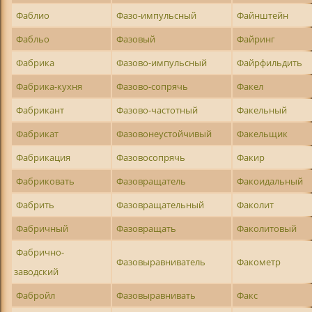
Фаблио
Фазо-импульсный
Файнштейн
Фабльо
Фазовый
Файринг
Фабрика
Фазово-импульсный
Файрфильдить
Фабрика-кухня
Фазово-сопрячь
Факел
Фабрикант
Фазово-частотный
Факельный
Фабрикат
Фазовонеустойчивый
Факельщик
Фабрикация
Фазовосопрячь
Факир
Фабриковать
Фазовращатель
Факоидальный
Фабрить
Фазовращательный
Факолит
Фабричный
Фазовращать
Факолитовый
Фабрично-
Фазовыравниватель
Факометр
заводский
Фабройл
Фазовыравнивать
Факс