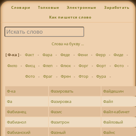
Словари
Толковые
Электронные
Заработать
Как пишется слово
Слова на букву ...
[ Ф-ка ]
-
Факт
-
Фара
-
Феде
-
Фени
-
Ферр
-
Фиде
-
Фило
-
Фисц
-
Флеп
-
Флюк
-
Форг
-
Форт
-
Фото
-
Фото
-
Фраг
-
Френ
-
Фтор
-
Фура
-
Ф-ка
Фазировать
Файдешин
Фа
Фазировка
Файл
Фабианец
Фазис
Файл-кабинет
Фабианол
Фазитрон
Файловый
Фабианский
Фазный
Файнс