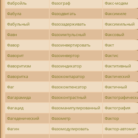
Фабройль
Фазограф
Факс-модем
Фабула
Фазодвигать
Факсимиле
Фабульный
Фазозадерживать
Факсимильный
Фавн
Фазоимпульсный
Факсовый
Фавор
Фазоинвертировать
Факт
Фаворит
Фазоинвертор
Фактис
Фаворитизм
Фазоиндикатор
Фактитивный
Фаворитка
Фазокомпаратор
Фактический
Фаг
Фазокомпенсатор
Фактичный
Фагарамида
Фазоконтрастный
Фактографическ
Фагацид
Фазоманипулированный
Фактография
Фагеденический
Фазометр
Фактор
Фагин
Фазомодулировать
Фактор-автомат