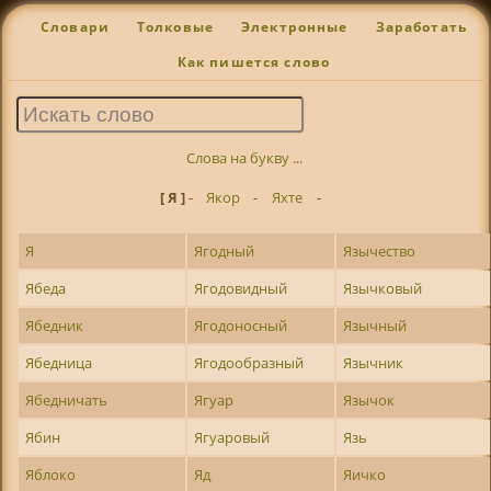
Словари
Толковые
Электронные
Заработать
Как пишется слово
Слова на букву ...
[ Я ]
-
Якор
-
Яхте
-
Я
Ягодный
Язычество
Ябеда
Ягодовидный
Язычковый
Ябедник
Ягодоносный
Язычный
Ябедница
Ягодообразный
Язычник
Ябедничать
Ягуар
Язычок
Ябин
Ягуаровый
Язь
Яблоко
Яд
Яичко