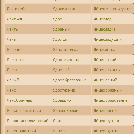
Яванский
Ядохимикат
Яйцеживорождение
Явиться
Ядро
Яйцеклад
Явить
Ядреный
Яйцекладка
Явка
Ядрица
Яйцекладущий
Явление
Ядро-интеграл
Яйцеклетка
Являться
Ядро-мишень
Яйценоский
Являть
Ядровый
Яйценоскость
Явный
Ядрообразование
Яйценосный
Явно
Ядротехник
Яйцеобразный
Явнобрачный
Ядрышко
Яйцеобразование
Явновыраженный
Ядрышковый
Яйцепровод
Явнокристаллический
Яеин
Яйцеродность
Явнополюсный
Яенин
Яйцеродный