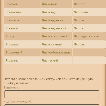
Ягненок
Языковый
Якобит
Ягненочек
Языковед
Якобсить
Ягниться
Языковедение
Якобы
Ягнячий
Языковедческий
Якорь
Ягода
Языкоглоточный
Якоредержатель
Ягодица
Языкознание
Якорек
Ягодичный
Языкообразование
Ягодник
Языческий
Оставьте Ваше пожелание к сайту, или опишите найденную
ошибку в статье о
Ваше имя:
Код (для знающих):