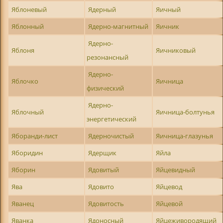
Яблоневый
Ядерный
Яичный
Яблонный
Ядерно-магнитный
Яичник
Ядерно-
Яблоня
Яичниковый
резонансный
Ядерно-
Яблочко
Яичница
физический
Ядерно-
Яблочный
Яичница-болтунья
энергетический
Яборанди-лист
Ядерночистый
Яичница-глазунья
Яборидин
Ядерщик
Яйла
Яборин
Ядовитый
Яйцевидный
Ява
Ядовито
Яйцевод
Яванец
Ядовитость
Яйцевой
Яванка
Ядоносный
Яйцеживородящий