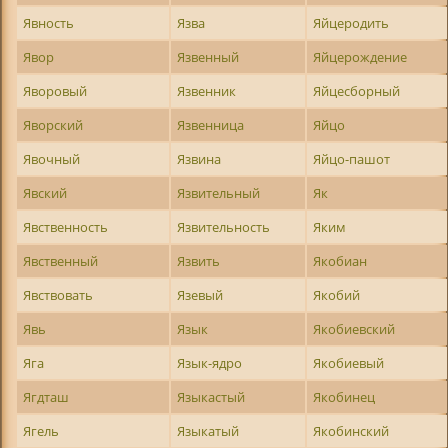
Явность
Язва
Яйцеродить
Явор
Язвенный
Яйцерождение
Яворовый
Язвенник
Яйцесборный
Яворский
Язвенница
Яйцо
Явочный
Язвина
Яйцо-пашот
Явский
Язвительный
Як
Явственность
Язвительность
Яким
Явственный
Язвить
Якобиан
Явствовать
Язевый
Якобий
Явь
Язык
Якобиевский
Яга
Язык-ядро
Якобиевый
Ягдташ
Языкастый
Якобинец
Ягель
Языкатый
Якобинский