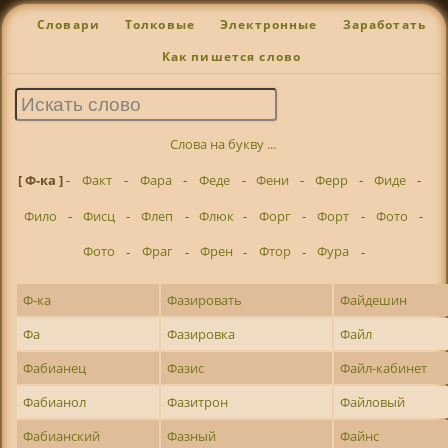
Словари
Толковые
Электронные
Заработать
Как пишется слово
Слова на букву ...
[ Ф-ка ]
-
Факт
-
Фара
-
Феде
-
Фени
-
Ферр
-
Фиде
-
Фило
-
Фисц
-
Флеп
-
Флюк
-
Форг
-
Форт
-
Фото
-
Фото
-
Фраг
-
Френ
-
Фтор
-
Фура
-
Ф-ка
Фазировать
Файдешин
Фа
Фазировка
Файл
Фабианец
Фазис
Файл-кабинет
Фабианол
Фазитрон
Файловый
Фабианский
Фазный
Файнс