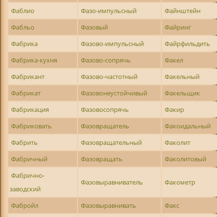
Фаблио
Фазо-импульсный
Файнштейн
Фабльо
Фазовый
Файринг
Фабрика
Фазово-импульсный
Файрфильдить
Фабрика-кухня
Фазово-сопрячь
Факел
Фабрикант
Фазово-частотный
Факельный
Фабрикат
Фазовонеустойчивый
Факельщик
Фабрикация
Фазовосопрячь
Факир
Фабриковать
Фазовращатель
Факоидальный
Фабрить
Фазовращательный
Факолит
Фабричный
Фазовращать
Факолитовый
Фабрично-
Фазовыравниватель
Факометр
заводский
Фабройл
Фазовыравнивать
Факс