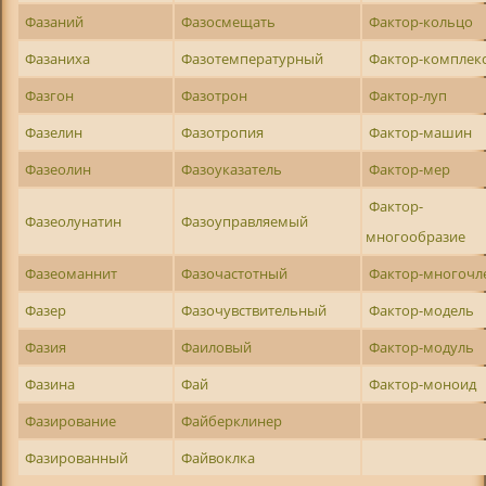
Фазаний
Фазосмещать
Фактор-кольцо
Фазаниха
Фазотемпературный
Фактор-комплек
Фазгон
Фазотрон
Фактор-луп
Фазелин
Фазотропия
Фактор-машин
Фазеолин
Фазоуказатель
Фактор-мер
Фактор-
Фазеолунатин
Фазоуправляемый
многообразие
Фазеоманнит
Фазочастотный
Фактор-многочл
Фазер
Фазочувствительный
Фактор-модель
Фазия
Фаиловый
Фактор-модуль
Фазина
Фай
Фактор-моноид
Фазирование
Файберклинер
Фазированный
Файвоклка