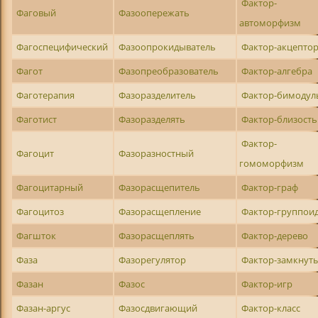
Фактор-
Фаговый
Фазоопережать
автоморфизм
Фагоспецифический
Фазоопрокидыватель
Фактор-акцепто
Фагот
Фазопреобразователь
Фактор-алгебра
Фаготерапия
Фазоразделитель
Фактор-бимодул
Фаготист
Фазоразделять
Фактор-близость
Фактор-
Фагоцит
Фазоразностный
гомоморфизм
Фагоцитарный
Фазорасщепитель
Фактор-граф
Фагоцитоз
Фазорасщепление
Фактор-группои
Фагшток
Фазорасщеплять
Фактор-дерево
Фаза
Фазорегулятор
Фактор-замкнут
Фазан
Фазос
Фактор-игр
Фазан-аргус
Фазосдвигающий
Фактор-класс