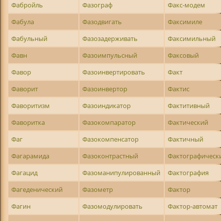
Фабройль
Фазограф
Факс-модем
Фабула
Фазодвигать
Факсимиле
Фабульный
Фазозадерживать
Факсимильный
Фавн
Фазоимпульсный
Факсовый
Фавор
Фазоинвертировать
Факт
Фаворит
Фазоинвертор
Фактис
Фаворитизм
Фазоиндикатор
Фактитивный
Фаворитка
Фазокомпаратор
Фактический
Фаг
Фазокомпенсатор
Фактичный
Фагарамида
Фазоконтрастный
Фактографическ
Фагацид
Фазоманипулированный
Фактография
Фагеденический
Фазометр
Фактор
Фагин
Фазомодулировать
Фактор-автомат