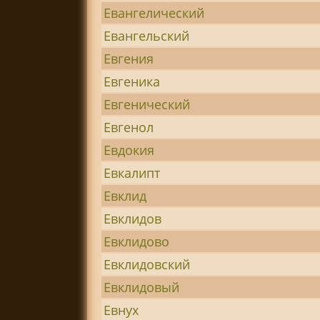
Евангелический
Евангельский
Евгения
Евгеника
Евгенический
Евгенол
Евдокия
Евкалипт
Евклид
Евклидов
Евклидово
Евклидовский
Евклидовый
Евнух