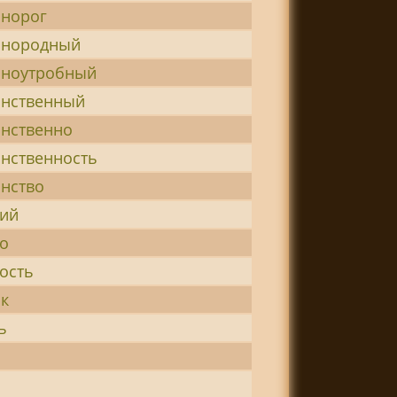
инорог
инородный
иноутробный
инственный
инственно
инственность
инство
кий
ко
ость
ок
ь