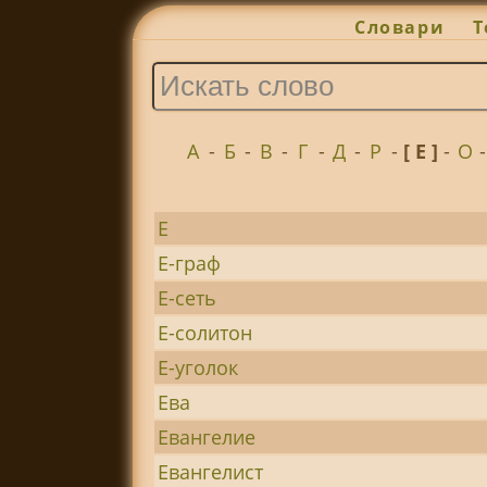
Словари
Т
А
-
Б
-
В
-
Г
-
Д
-
Р
-
[ Е ]
-
О
Е
Е-граф
Е-сеть
Е-солитон
Е-уголок
Ева
Евангелие
Евангелист