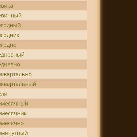
евика
евичный
егодный
егодник
егодно
едневный
едневно
еквартально
еквартальный
ели
емесячный
емесячник
емесячно
еминутный