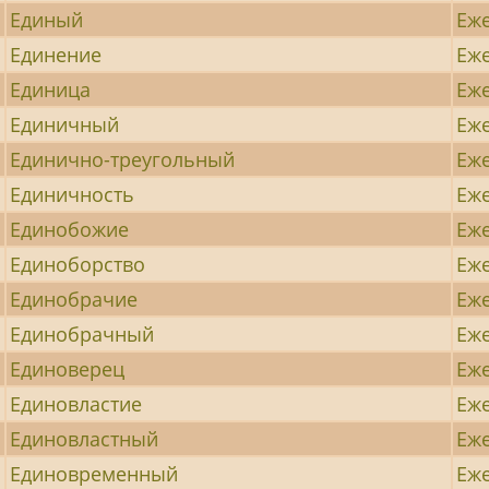
Единый
Еж
Единение
Еж
Единица
Еж
Единичный
Еж
Единично-треугольный
Еж
Единичность
Еж
Единобожие
Еж
Единоборство
Еж
Единобрачие
Еж
Единобрачный
Еж
Единоверец
Еж
Единовластие
Еж
Единовластный
Еж
Единовременный
Еж