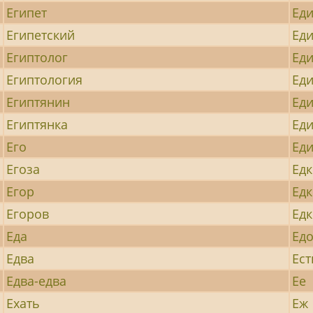
Египет
Ед
Египетский
Ед
Египтолог
Ед
Египтология
Ед
Египтянин
Ед
Египтянка
Ед
Его
Ед
Егоза
Ед
Егор
Ед
Егоров
Едк
Еда
Ед
Едва
Ест
Едва-едва
Ее
Ехать
Еж