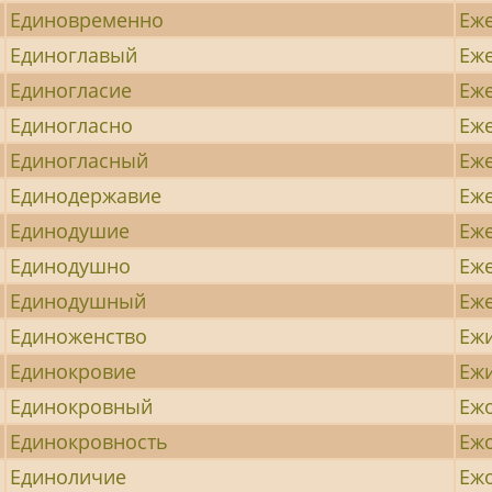
Единовременно
Еж
Единоглавый
Еж
Единогласие
Еж
Единогласно
Еж
Единогласный
Еж
Единодержавие
Еж
Единодушие
Еж
Единодушно
Еж
Единодушный
Еж
Единоженство
Еж
Единокровие
Еж
Единокровный
Еж
Единокровность
Еж
Единоличие
Еж