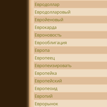
Евродоллар
Евродолларовый
Евройеновый
Еврокарда
Евроновость
Еврооблигация
Европа
Европеец
Европеизировать
Европейка
Европейский
Европеоид
Европий
Еврорынок