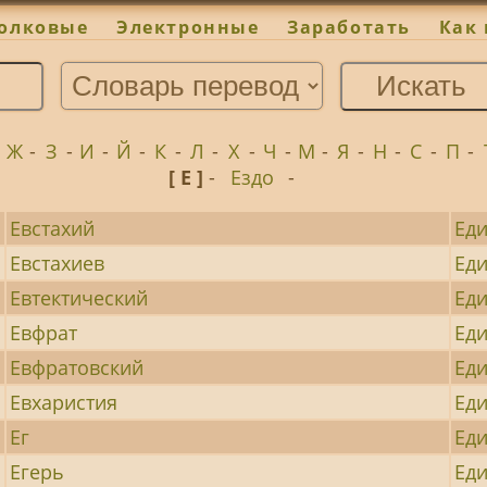
олковые
Электронные
Заработать
Как 
-
Ж
-
З
-
И
-
Й
-
К
-
Л
-
Х
-
Ч
-
М
-
Я
-
Н
-
С
-
П
-
[ Е ]
-
Ездо
-
Евстахий
Ед
Евстахиев
Ед
Евтектический
Ед
Евфрат
Ед
Евфратовский
Ед
Евхаристия
Ед
Ег
Ед
Егерь
Ед