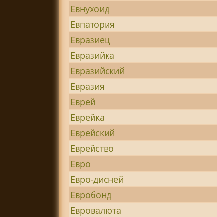
Евнухоид
Евпатория
Евразиец
Евразийка
Евразийский
Евразия
Еврей
Еврейка
Еврейский
Еврейство
Евро
Евро-дисней
Евробонд
Евровалюта