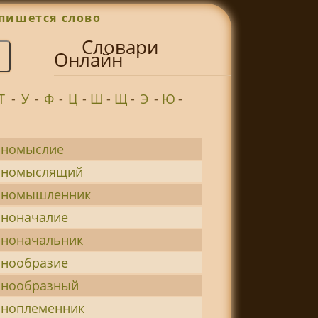
пишется слово
Словари
Онлайн
Т
-
У
-
Ф
-
Ц
-
Ш
-
Щ
-
Э
-
Ю
-
иномыслие
иномыслящий
иномышленник
иноначалие
иноначальник
инообразие
инообразный
иноплеменник