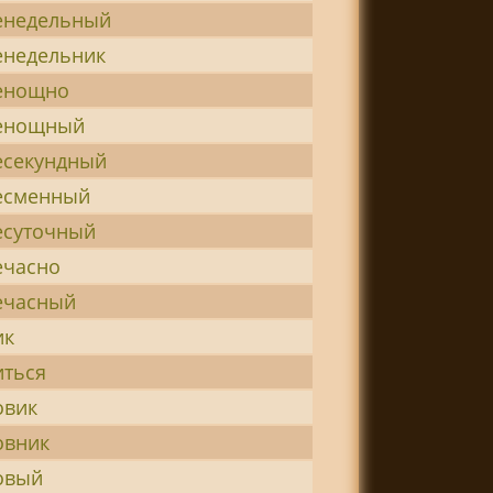
енедельный
енедельник
енощно
енощный
есекундный
есменный
есуточный
ечасно
ечасный
ик
иться
овик
овник
овый