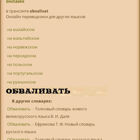
онлайн
в транслитe
obvalivat
Онлайн переводчики для других языков:
на малайском
на мальтийском
на норвежском
на персидском
на польском
на португальском
на румынском
В других словарях:
Обваливать
- Толковый словарь живого
великорусского языка В. И. Даля
Обваливать
- Ефремова Т. Ф. Новый словарь
русского языка
Обваливать
- Толковый словарь русского языка.