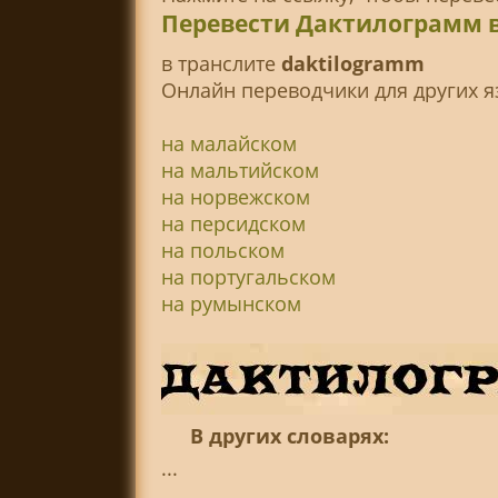
Перевести Дактилограмм 
в транслитe
daktilogramm
Онлайн переводчики для других я
на малайском
на мальтийском
на норвежском
на персидском
на польском
на португальском
на румынском
В других словарях:
...