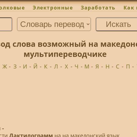
олковые
Электронные
Заработать
Как 
од слова возможный на македон
мультипереводчике
-
Ж
-
З
-
И
-
Й
-
К
-
Л
-
Х
-
Ч
-
М
-
Я
-
Н
-
С
-
П
-
 -
ести
Дактилограмм
на на македонский язык