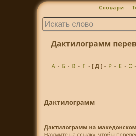
Словари
Т
Дактилограмм перев
А
-
Б
-
В
-
Г
-
[ Д ]
-
Р
-
Е
-
О
Дактилограмм
Дактилограмм на македонском
Нажмите на ссылку, чтобы перев