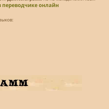
в переводчике онлайн
зыков: