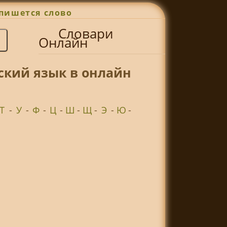
пишется слово
Словари
Онлайн
ский язык в онлайн
Т
-
У
-
Ф
-
Ц
-
Ш
-
Щ
-
Э
-
Ю
-