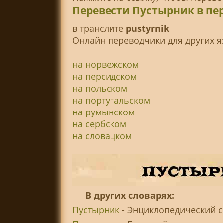
Перевести Пустырник в пе
в транслитe
pustyrnik
Онлайн переводчики для других я
на норвежском
на персидском
на польском
на португальском
на румынском
на сербском
на словацком
В других словарях:
Пустырник
- Энциклопедический с