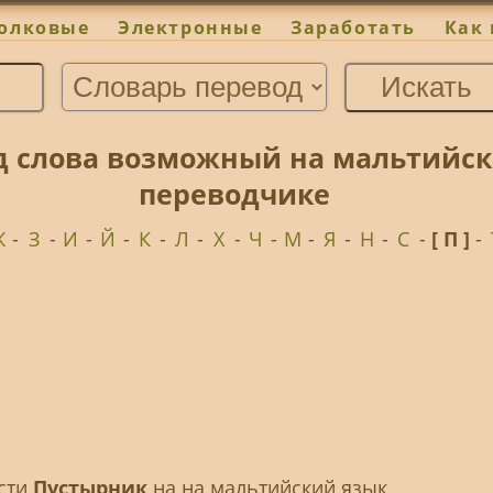
олковые
Электронные
Заработать
Как 
д слова возможный на мальтийск
переводчике
Ж
-
З
-
И
-
Й
-
К
-
Л
-
Х
-
Ч
-
М
-
Я
-
Н
-
С
-
[ П ]
-
ести
Пустырник
на на мальтийский язык