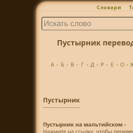
Словари
Т
Пустырник перево
А
-
Б
-
В
-
Г
-
Д
-
Р
-
Е
-
О
-
Пустырник
Пустырник на мальтийском -
Нажмите на ссылку, чтобы перев