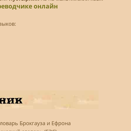
реводчике онлайн
зыков:
ловарь Брокгауза и Ефрона