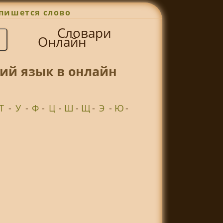
пишется слово
Словари
Онлайн
ий язык в онлайн
Т
-
У
-
Ф
-
Ц
-
Ш
-
Щ
-
Э
-
Ю
-