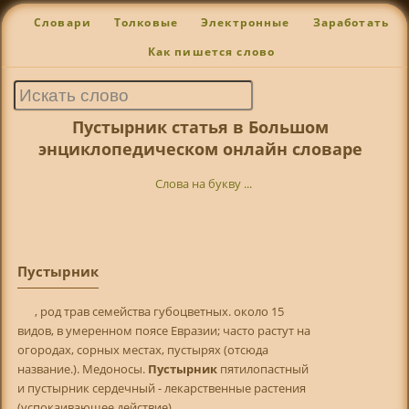
Словари
Толковые
Электронные
Заработать
Как пишется слово
Пустырник статья в Большом
энциклопедическом онлайн словаре
Слова на букву ...
Пустырник
, род трав семейства губоцветных. около 15
видов, в умеренном поясе Евразии; часто растут на
огородах, сорных местах, пустырях (отсюда
название.). Медоносы.
Пустырник
пятилопастный
и пустырник сердечный - лекарственные растения
(успокаивающее действие).