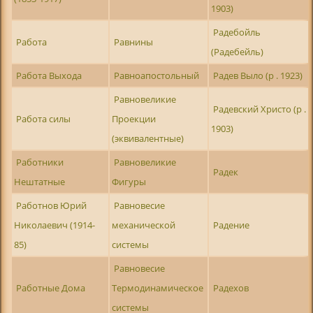
1903)
Радебойль
Работа
Равнины
(Радебейль)
Работа Выхода
Равноапостольный
Радев Выло (р . 1923)
Равновеликие
Радевский Христо (р .
Работа силы
Проекции
1903)
(эквивалентные)
Работники
Равновеликие
Радек
Нештатные
Фигуры
Работнов Юрий
Равновесие
Николаевич (1914-
механической
Радение
85)
системы
Равновесие
Работные Дома
Термодинамическое
Радехов
системы