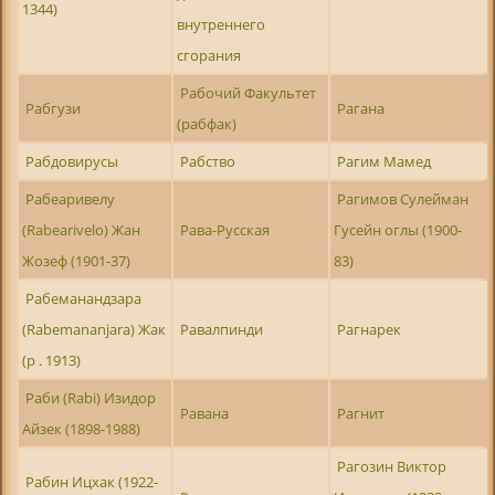
1344)
внутреннего
сгорания
Рабочий Факультет
Рабгузи
Рагана
(рабфак)
Рабдовирусы
Рабство
Рагим Мамед
Рабеаривелу
Рагимов Сулейман
(Rabearivelo) Жан
Рава-Русская
Гусейн оглы (1900-
Жозеф (1901-37)
83)
Рабеманандзара
(Rabemananjara) Жак
Равалпинди
Рагнарек
(р . 1913)
Раби (Rabi) Изидор
Равана
Рагнит
Айзек (1898-1988)
Рагозин Виктор
Рабин Ицхак (1922-