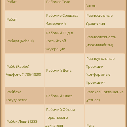
Рабат
Рабочее Тело
Закон
Рабочие Средства
Равносильные
Рабат
Измерений
Уравнения
Рабочий ГОД в
Равносложность
Рабаул (Rabaul)
Российской
(изосиллабизм)
Федерации
Равноугольные
Рабб (Rabbe)
Проекции
Рабочий День
Альфонс (1786-1830)
(конформные
Проекции)
Раббаха
Равское Соглашение
Рабочий Класс
Государство
(устное)
Рабочий Объем
поршневого
Рабби Леви (1288-
двигателя
Рага