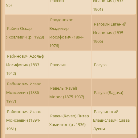
Раввин
Иванович (1833-
95)
1901)
Равдоникас
Рагозин Евгений
Рабин Оскар
Владимир
Иванович (1835-
Яковлевич (р . 1928)
Иосифович (1894-
1906)
1976)
Рабинович Адольф
Иосифович (1893-
Равелин
Рагуза
1942)
Рабинович Исаак
Равель (Ravel)
Моисеевич (1886-
Рагуза (Ragusa)
Морис (1875-1937)
1977)
Рабинович Исаак
Рагузинский-
Равен (Raven) Питер
Моисеевич (1894-
Владиславич Савва
Хамилтон (р . 1936)
1961)
Лукич