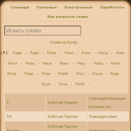
Словари
Толковые
Электронные
Заработать
Как пишется слово
Слова на букву ...
[ Р ]
-
Радж
-
Ради
-
Разм
-
Рако
-
Рапо
-
Расш
-
Реак
-
Реги
-
Рези
-
Реки
-
Рено
-
Ресу
-
Риба
-
Рино
-
Рича
-
Рода
-
Розе
-
Ромб
-
Росс
-
Роша
-
Рудн
-
Руси
-
Ручь
-
Рюйт
-
Равнодействующая
Р
Рабочая Неделя
системы сил
РА
Рабочая Партия
Равноденствие
Рабочая Партия
РА (Ре)
Равнокрылые