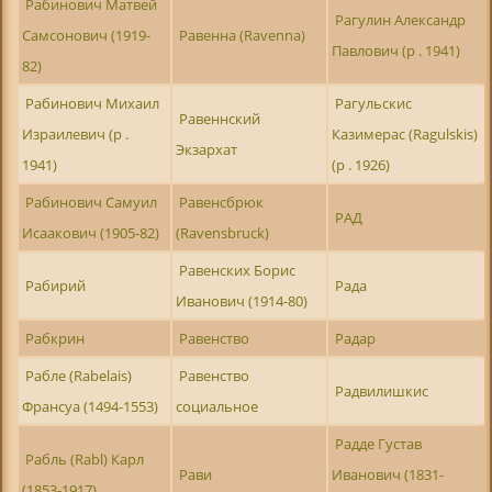
Рабинович Матвей
Рагулин Александр
Самсонович (1919-
Равенна (Ravenna)
Павлович (р . 1941)
82)
Рабинович Михаил
Рагульскис
Равеннский
Израилевич (р .
Казимерас (Ragulskis)
Экзархат
1941)
(р . 1926)
Рабинович Самуил
Равенсбрюк
РАД
Исаакович (1905-82)
(Ravensbruck)
Равенских Борис
Рабирий
Рада
Иванович (1914-80)
Рабкрин
Равенство
Радар
Рабле (Rabelais)
Равенство
Радвилишкис
Франсуа (1494-1553)
социальное
Радде Густав
Рабль (Rabl) Карл
Рави
Иванович (1831-
(1853-1917)