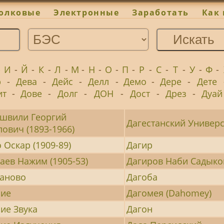
олковые
Электронные
Заработать
Как 
-
И
-
Й
-
К
-
Л
-
М
-
Н
-
О
-
П
-
Р
-
С
-
Т
-
У
-
Ф
-
р
-
Дева
-
Дейс
-
Делл
-
Демо
-
Дере
-
Дете
ит
-
Дове
-
Долг
-
ДОН
-
Дост
-
Дрез
-
Дуай
швили Георгий
Дагестанский Универс
ович (1893-1966)
 Оскар (1909-89)
Дагир
аев Нажим (1905-53)
Дагиров Наби Садыкови
каново
Дагоба
ние
Дагомея (Dahomey)
ие Звука
Дагон