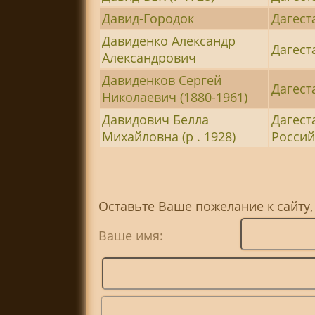
Давид-Городок
Дагест
Давиденко Александр
Дагест
Александрович
Давиденков Сергей
Дагест
Николаевич (1880-1961)
Давидович Белла
Дагест
Михайловна (р . 1928)
Россий
Оставьте Ваше пожелание к сайту,
Ваше имя: