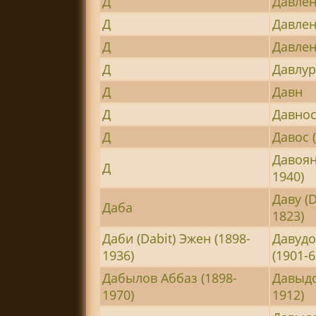
Д
Давлен
Д
Давлен
Д
Давлен
Д
Давлу
Д
Давн
Д
Давнос
Д
Давос 
Давоян
Д
1940)
Даву (
Даба
1823)
Даби (Dabit) Эжен (1898-
Давуд
1936)
(1901-6
Дабылов Аббаз (1898-
Давыдо
1970)
1912)