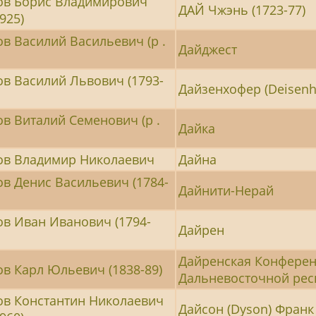
ов Борис Владимирович
ДАЙ Чжэнь (1723-77)
925)
в Василий Васильевич (р .
Дайджест
в Василий Львович (1793-
Дайзенхофер (Deisenho
в Виталий Семенович (р .
Дайка
ов Владимир Николаевич
Дайна
в Денис Васильевич (1784-
Дайнити-Нерай
в Иван Иванович (1794-
Дайрен
Дайренская Конферен
в Карл Юльевич (1838-89)
Дальневосточной рес
в Константин Николаевич
Дайсон (Dyson) Франк 