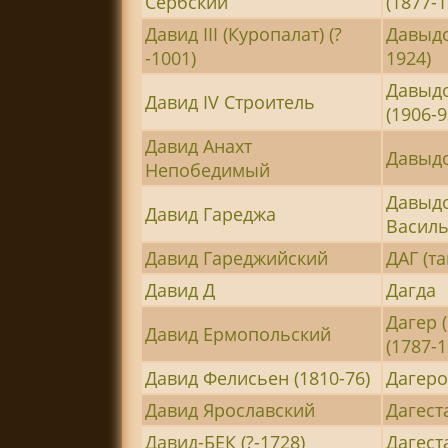
Сербский
(1877-1
Давид III (Куропалат) (?
Давыдо
-1001)
1924)
Давыдо
Давид IV Строитель
(1906-9
Давид Анахт
Давыдо
Непобедимый
Давыд
Давид Гареджа
Василь
Давид Гареджийский
ДАГ (та
Давид Д
Дагда
Дагер 
Давид Ермопольский
(1787-1
Давид Фелисьен (1810-76)
Дагеро
Давид Ярославский
Дагест
Давид-БЕК (?-1728)
Дагест