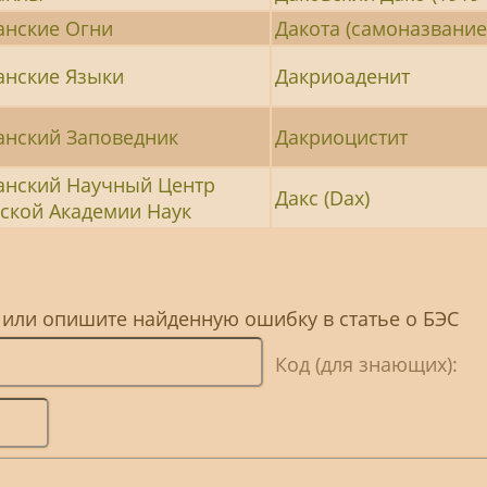
анские Огни
Дакота (самоназвание
анские Языки
Дакриоаденит
анский Заповедник
Дакриоцистит
анский Научный Центр
Дакс (Dax)
ской Академии Наук
 или опишите найденную ошибку в статье о БЭС
Код (для знающих):