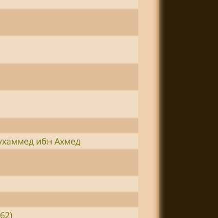
ухаммед ибн Ахмед
62)