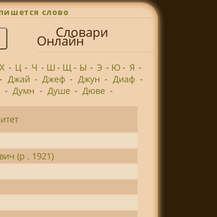
пишется слово
Словари
Онлайн
Х
-
Ц
-
Ч
-
Ш
-
Щ
-
Ы
-
Э
-
Ю
-
Я
-
-
Джай
-
Джеф
-
Джун
-
Диаф
-
-
Думн
-
Душе
-
Дюве
-
итет
ч (р . 1921)