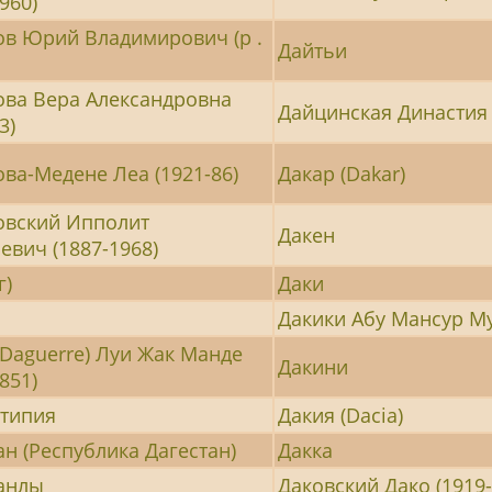
960)
в Юрий Владимирович (р .
Дайтьи
ва Вера Александровна
Дайцинская Династия
3)
ва-Медене Леа (1921-86)
Дакар (Dakar)
овский Ипполит
Дакен
евич (1887-1968)
г)
Даки
Дакики Абу Мансур М
(Daguerre) Луи Жак Манде
Дакини
851)
типия
Дакия (Dacia)
ан (Республика Дагестан)
Дакка
анлы
Даковский Дако (1919-