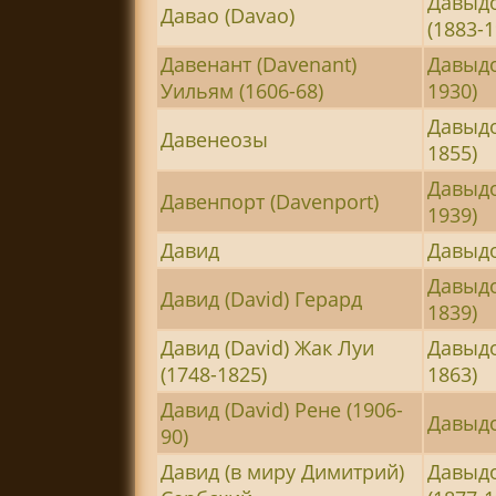
Давыд
Давао (Davao)
(1883-1
Давенант (Davenant)
Давыдо
Уильям (1606-68)
1930)
Давыдо
Давенеозы
1855)
Давыдо
Давенпорт (Davenport)
1939)
Давид
Давыд
Давыдо
Давид (David) Герард
1839)
Давид (David) Жак Луи
Давыдо
(1748-1825)
1863)
Давид (David) Рене (1906-
Давыдо
90)
Давид (в миру Димитрий)
Давыдо