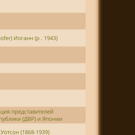
fer) Иоганн (р . 1943)
ция представителей
публики (ДВР) и Японии
Уотсон (1868-1939)