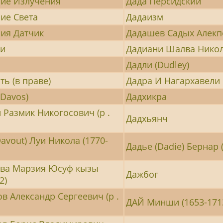
ие Излучения
Дада Персидский
ие Света
Дадаизм
ия Датчик
Дадашев Садых Алекпе
ри
Дадиани Шалва Никол
Дадли (Dudley)
ть (в праве)
Дадра И Нагархавели
(Davos)
Дадхикра
 Размик Никогосович (р .
Дадхьянч
Davout) Луи Никола (1770-
Дадье (Dadie) Бернар (
ова Марзия Юсуф кызы
Дажбог
2)
в Александр Сергеевич (р .
ДАЙ Минши (1653-171