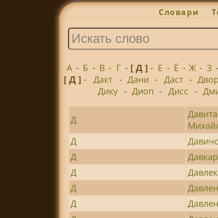
Словари
Т
А
-
Б
-
В
-
Г
-
[ Д ]
-
Е
-
Ё
-
Ж
-
З
[ Д ]
-
Дакт
-
Дани
-
Даст
-
Дво
Дику
-
Диоп
-
Дисс
-
Дм
Давита
Д
Михайл
Д
Давичо
Д
Давкар
Д
Давле
Д
Давле
Д
Давлен