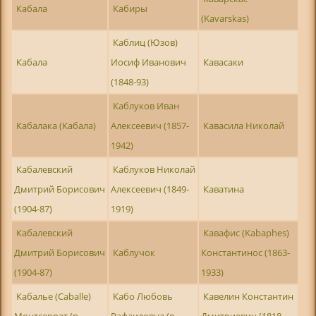
Кабала
Кабиры
(Kavarskas)
Каблиц (Юзов)
Кабала
Иосиф Иванович
Кавасаки
(1848-93)
Каблуков Иван
Кабалака (Кабала)
Алексеевич (1857-
Кавасила Николай
1942)
Кабалевский
Каблуков Николай
Дмитрий Борисович
Алексеевич (1849-
Каватина
(1904-87)
1919)
Кабалевский
Кавафис (Kabaphes)
Дмитрий Борисович
Каблучок
Константинос (1863-
(1904-87)
1933)
Кабалье (Caballe)
Кабо Любовь
Кавелин Константин
Монтсеррат (р .
Рафаиловна (р .
Дмитриевич (1818-