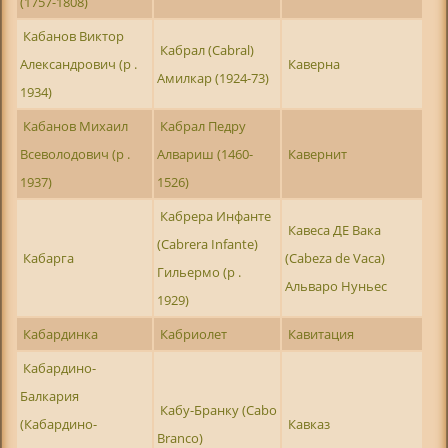
(1757-1808)
Кабанов Виктор
Кабрал (Cabral)
Александрович (р .
Каверна
Амилкар (1924-73)
1934)
Кабанов Михаил
Кабрал Педру
Всеволодович (р .
Алвариш (1460-
Кавернит
1937)
1526)
Кабрера Инфанте
Кавеса ДЕ Вака
(Cabrera Infante)
Кабарга
(Cabeza de Vaca)
Гильермо (р .
Альваро Нуньес
1929)
Кабардинка
Кабриолет
Кавитация
Кабардино-
Балкария
Кабу-Бранку (Cabo
(Кабардино-
Кавказ
Branco)