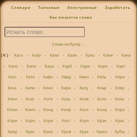
Словари
Толковые
Электронные
Заработать
Как пишется слово
Слова на букву ...
[ К ]
-
Кага
-
Каза
-
Кала
-
Кали
-
Каль
-
Каме
-
Кана
-
Кано
-
Капи
-
Кара
-
Карб
-
Кари
-
Карн
-
Карт
-
Касс
-
Кате
-
Кафи
-
Квад
-
Квин
-
Кель
-
Кера
-
Кечк
-
Кили
-
Кино
-
Кири
-
Кису
-
Клар
-
Клер
-
Клон
-
Коаг
-
Коге
-
Козь
-
Коле
-
Коло
-
Коль
-
Коми
-
Комп
-
Конд
-
Конр
-
Конт
-
Конц
-
Кора
-
Кори
-
Коро
-
Коря
-
Кост
-
Коул
-
Крае
-
Крас
-
Кред
-
Крес
-
Крио
-
Кров
-
Крук
-
Крюч
-
Кубы
-