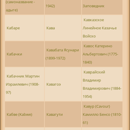
(самоназвание -
1942)
Заповедник
адыге)
Кавказское
Кабаре
Кава
Линейное Казачье
Войско
Кавос Катерино
Кавабата Ясунари
Кабачки
Альбертович (1775-
(1899-1972)
1840)
Каврайский
Кабачник Мартин
Владимир
Израилевич (1908-
Кавагоэ
Владимирович (1884-
97)
1954)
Кавур (Cavour)
Кабве (Kabwe)
Кавагути
Камилло Бенсо (1810-
61)