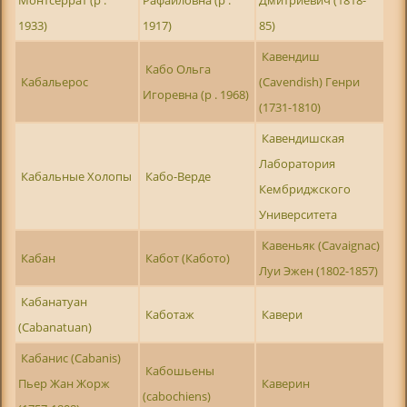
1933)
1917)
85)
Кавендиш
Кабо Ольга
Кабальерос
(Cavendish) Генри
Игоревна (р . 1968)
(1731-1810)
Кавендишская
Лаборатория
Кабальные Холопы
Кабо-Верде
Кембриджского
Университета
Кавеньяк (Cavaignac)
Кабан
Кабот (Кабото)
Луи Эжен (1802-1857)
Кабанатуан
Каботаж
Кавери
(Cabanatuan)
Кабанис (Cabanis)
Кабошьены
Пьер Жан Жорж
Каверин
(cabochiens)