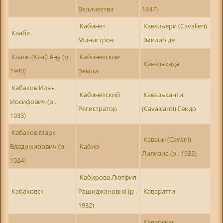
Величества
1647)
Кабинет
Кавальери (Cavalieri)
Кааба
Министров
Эмилио де
Кааль (Kaal) Ану (р .
Кабинетские
Кавалькада
1940)
Земли
Кабаков Илья
Кабинетский
Кавальканти
Иосифович (р .
Регистратор
(Cavalcanti) Гвидо
1933)
Кабаков Марк
Кавани (Cavani)
Владимирович (р .
Кабир
Лилиана (р . 1933)
1924)
Кабирова Лютфия
Кабаковск
Рашиджановна (р .
Каваратти
1932)
Каварскас