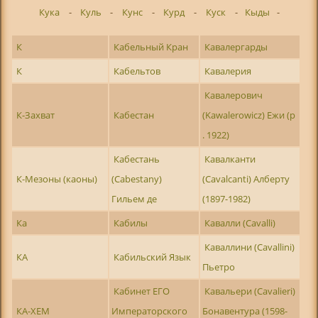
Кука
-
Куль
-
Кунс
-
Курд
-
Куск
-
Кыды
-
К
Кабельный Кран
Кавалергарды
К
Кабельтов
Кавалерия
Кавалерович
К-Захват
Кабестан
(Kawalerowicz) Ежи (р
. 1922)
Кабестань
Кавалканти
К-Мезоны (каоны)
(Cabestany)
(Cavalcanti) Алберту
Гильем де
(1897-1982)
Ка
Кабилы
Кавалли (Cavalli)
Каваллини (Cavallini)
КА
Кабильский Язык
Пьетро
Кабинет ЕГО
Кавальери (Cavalieri)
КА-ХЕМ
Императорского
Бонавентура (1598-