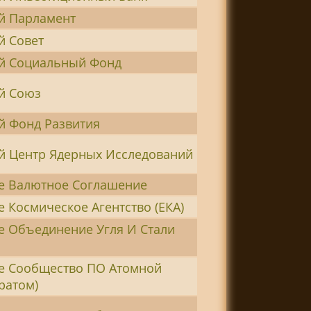
й Парламент
й Совет
й Социальный Фонд
й Союз
й Фонд Развития
й Центр Ядерных Исследований
е Валютное Соглашение
 Космическое Агентство (ЕКА)
е Объединение Угля И Стали
е Сообщество ПО Атомной
ратом)