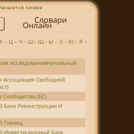
пишется слово
Словари
Онлайн
Х
-
Ц
-
Ч
-
Ш
-
Щ
-
Ы
-
Э
-
Ю
-
Я
-
рия исследованияНачальный
я Ассоциация Свободной
аст)
е Сообщества (ЕС)
й Банк Реконструкции И
й Гнилец
й Инвестиционный Банк