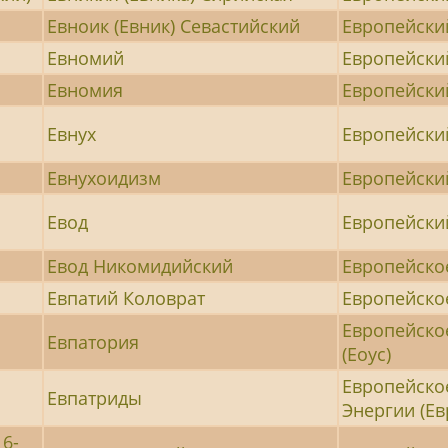
Евноик (Евник) Севастийский
Европейски
Евномий
Европейски
Евномия
Европейски
Евнух
Европейски
ы
Евнухоидизм
Европейски
Евод
Европейски
Евод Никомидийский
Европейско
Евпатий Коловрат
Европейское
Европейско
Евпатория
(Еоус)
Европейско
Евпатриды
Энергии (Ев
16-