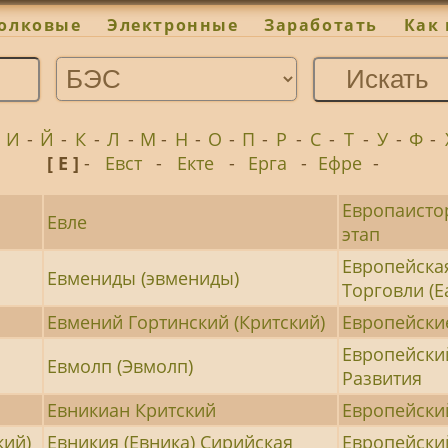
олковые
Электронные
Заработать
Как 
-
И
-
Й
-
К
-
Л
-
М
-
Н
-
О
-
П
-
Р
-
С
-
Т
-
У
-
Ф
-
[ Е ]
-
Евст
-
Екте
-
Ерга
-
Ефре
-
Европаисто
Евле
этап
Европейска
Евмениды (эвмениды)
Торговли (Е
Евмений Гортинский (Критский)
Европейски
Европейски
Евмолп (Эвмолп)
Развития
Евникиан Критский
Европейски
кий)
Евникия (Евника) Сирийская
Европейски