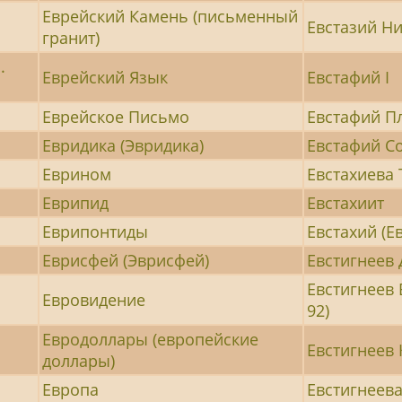
Еврейский Камень (письменный
Евстазий Н
гранит)
.
Еврейский Язык
Евстафий I
Еврейское Письмо
Евстафий Пл
Евридика (Эвридика)
Евстафий С
Еврином
Евстахиева 
Еврипид
Евстахиит
Еврипонтиды
Евстахий (Е
Еврисфей (Эврисфей)
Евстигнеев 
Евстигнеев 
Евровидение
92)
Евродоллары (европейские
Евстигнеев 
доллары)
Европа
Евстигнеева