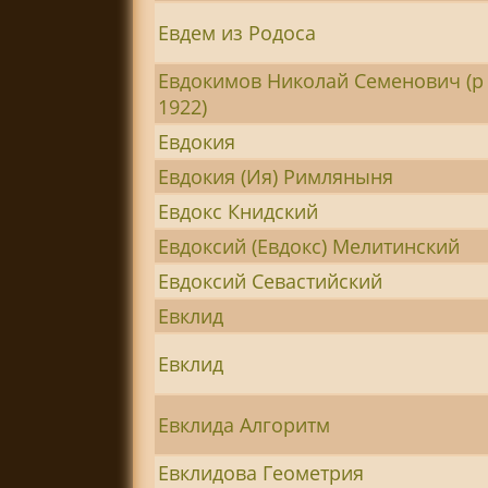
Евдем из Родоса
Евдокимов Николай Семенович (р 
1922)
Евдокия
Евдокия (Ия) Римляныня
Евдокс Книдский
Евдоксий (Евдокс) Мелитинский
Евдоксий Севастийский
Евклид
Евклид
Евклида Алгоритм
Евклидова Геометрия