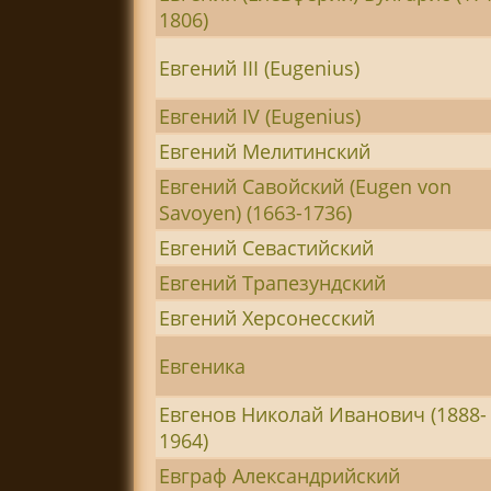
1806)
Евгений III (Eugenius)
Евгений IV (Eugenius)
Евгений Мелитинский
Евгений Савойский (Eugen von
Savoyen) (1663-1736)
Евгений Севастийский
Евгений Трапезундский
Евгений Херсонесский
Евгеника
Евгенов Николай Иванович (1888-
1964)
Евграф Александрийский