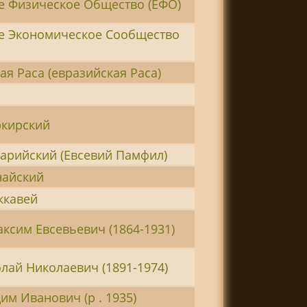
е Физическое Общество (ЕФО)
е Экономическое Сообщество
я Раса (евразийская Раса)
ркирский
сарийский (Евсевий Памфил)
найский
ккавей
ксим Евсевьевич (1864-1931)
лай Николаевич (1891-1974)
им Иванович (р . 1935)