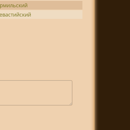
армильский
Севастийский