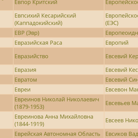
Евпор Критский
Европейско
Евпсихий Кесарийский
Европейско
(Каппадокийский)
(ЕЭС)
ЕВР (Эвр)
Европеоидна
Евразийская Раса
Европий
Евразийство
Евсевий Ке
Евразия
Евсевий Ке
Евратом
Евсевий Си
Евреи
Евсевон Ма
Евреинов Николай Николаевич
Евсевьев Ма
(1879-1953)
Евреинова Анна Михайловна
Евсеев Нико
(1844-1919)
Еврейская Автономная Область
Евсиков Вад