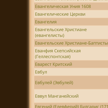
Евангелическая Уния 1608
Евангелические Церкви
Евангелия
Евангельские Христиане
(евангелисты)
Евангельские Христиане-Баптист
Еванфия Скепсийская
(Геллеспонтская)
Еварест Критский
Евбул
Евбулей (Эвбулей)
Еввул Манганейский
Евгений (Елевферий) Булгарис (17