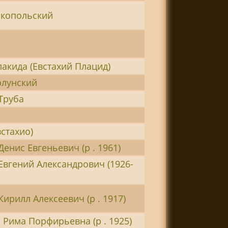
икопольский
акида (Евстахий Плацид)
олунский
Труба
встахио)
Денис Евгеньевич (р . 1961)
Евгений Александрович (1926-
Кирилл Алексеевич (р . 1917)
 Рима Порфирьевна (р . 1925)