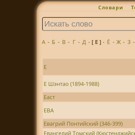
Словари
Т
А
-
Б
-
В
-
Г
-
Д
-
[ Е ]
-
Ё
-
Ж
-
З
Е
Е Шэнтао (1894-1988)
Еаст
ЕВА
Евагрий Понтийский (346-399)
Евангелий Томский (Кюстенджийс