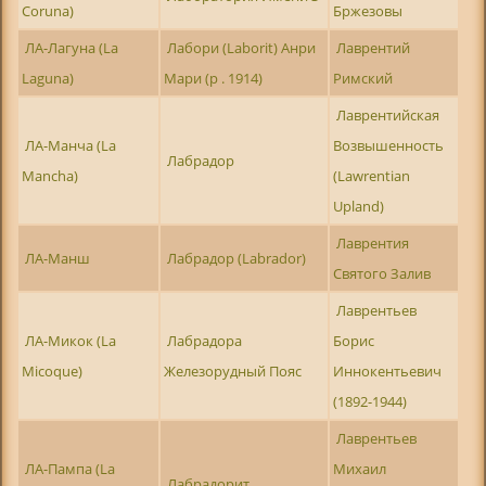
Coruna)
Бржезовы
ЛА-Лагуна (La
Лабори (Laborit) Анри
Лаврентий
Laguna)
Мари (р . 1914)
Римский
Лаврентийская
ЛА-Манча (La
Возвышенность
Лабрадор
Mancha)
(Lawrentian
Upland)
Лаврентия
ЛА-Манш
Лабрадор (Labrador)
Святого Залив
Лаврентьев
ЛА-Микок (La
Лабрадора
Борис
Micoque)
Железорудный Пояс
Иннокентьевич
(1892-1944)
Лаврентьев
ЛА-Пампа (La
Михаил
Лабрадорит