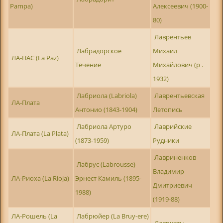
Pampa)
Алексеевич (1900-
80)
Лаврентьев
Лабрадорское
Михаил
ЛА-ПАС (La Paz)
Течение
Михайлович (р .
1932)
Лабриола (Labriola)
Лаврентьевская
ЛА-Плата
Антонио (1843-1904)
Летопись
Лабриола Артуро
Лаврийские
ЛА-Плата (La Plata)
(1873-1959)
Рудники
Лавриненков
Лабрус (Labrousse)
Владимир
ЛА-Риоха (La Rioja)
Эрнест Камиль (1895-
Дмитриевич
1988)
(1919-88)
ЛА-Рошель (La
Лабрюйер (La Bruy-ere)
Лавристы