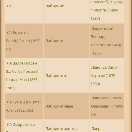
(Lovecraft) Хауард
Ла
Лабиринт
Филиппс (1890-
1937)
Лавлинский
ЛА Боэси (La
Леонард
Boetie) Этьен (1530-
Лабиринт
Илларионович (р
63)
. 1930)
ЛА Валле Пуссен
Лаво (La Vaulx)
(La Vallee Poussin)
Лабиринтит
Анри де (1870-
Шарль Жан (1866-
1930)
1962)
Лавочкин Семен
ЛА Гума (La Guma)
Лабиринтовые
Алексеевич (1900-
Алекс (1925-85)
60)
ЛА Ферраси (La
Лабиринтодонты
Лавр