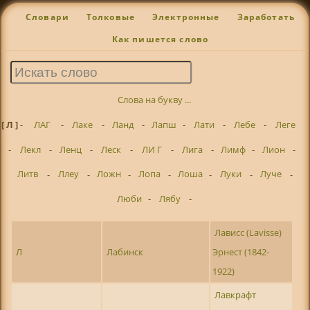
Словари
Толковые
Электронные
Заработать
Как пишется слово
Слова на букву ...
[ Л ]
-
ЛАГ
-
Лаке
-
Ланд
-
Лапш
-
Лати
-
Лебе
-
Леге
-
Лекл
-
Ленц
-
Леск
-
ЛИ Г
-
Лига
-
Лимф
-
Лион
-
Литв
-
Ллеу
-
Ложн
-
Лопа
-
Лоша
-
Луки
-
Луче
-
Люби
-
Лябу
-
Лависс (Lavisse)
Л
Лабинск
Эрнест (1842-
1922)
Лавкрафт