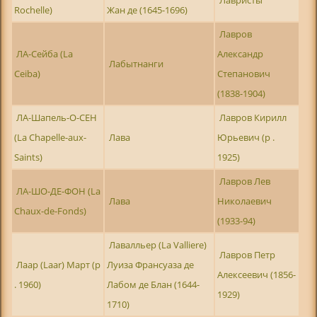
Rochelle)
Жан де (1645-1696)
Лавров
ЛА-Сейба (La
Александр
Лабытнанги
Ceiba)
Степанович
(1838-1904)
ЛА-Шапель-О-СЕН
Лавров Кирилл
(La Chapelle-aux-
Лава
Юрьевич (р .
Saints)
1925)
Лавров Лев
ЛА-ШО-ДЕ-ФОН (La
Лава
Николаевич
Chaux-de-Fonds)
(1933-94)
Лавалльер (La Valliere)
Лавров Петр
Лаар (Laar) Март (р
Луиза Франсуаза де
Алексеевич (1856-
. 1960)
Лабом де Блан (1644-
1929)
1710)