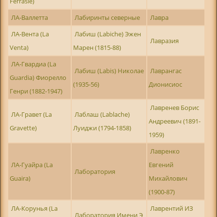
Ferrasie)
ЛА-Валлетта
Лабиринты северные
Лавра
ЛА-Вента (La
Лабиш (Labiche) Эжен
Лавразия
Venta)
Марен (1815-88)
ЛА-Гвардиа (La
Лабиш (Labis) Николае
Лаврангас
Guardia) Фиорелло
(1935-56)
Дионисиос
Генри (1882-1947)
Лавренев Борис
ЛА-Гравет (La
Лаблаш (Lablache)
Андреевич (1891-
Gravette)
Луиджи (1794-1858)
1959)
Лавренко
ЛА-Гуайра (La
Евгений
Лаборатория
Guaira)
Михайлович
(1900-87)
ЛА-Корунья (La
Лаврентий ИЗ
Лаборатория Имени Э