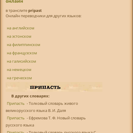
онлайн
в транслитe
pripast
Онлайн переводчики для других языков:
на английском
на эстонском
на филиппинском
на французском
на галисийском
на немецком
на греческом
В других словарях:
Припасть
- Толковый словарь живого
великорусского языка В. И. Даля
Припасть
- Ефремова Т. Ф. Новый словарь
русского языка
Припасть
- Толковый словарь русского языка С.