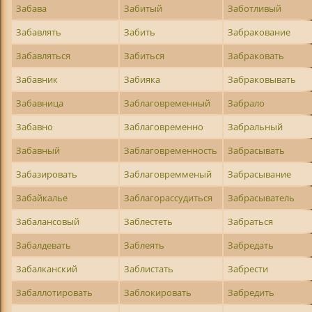
Забава
Забитый
Заботливый
Забавлять
Забить
Забракование
Забавляться
Забиться
Забраковать
Забавник
Забияка
Забраковывать
Забавница
Заблаговременный
Забрало
Забавно
Заблаговременно
Забральный
Забавный
Заблаговременность
Забрасывать
Забазировать
Заблаговремменый
Забрасывание
Забайкалье
Заблагорассудиться
Забрасыватель
Забалансовый
Заблестеть
Забраться
Забалдевать
Заблеять
Забредать
Забалканский
Заблистать
Забрести
Забаллотировать
Заблокировать
Забредить