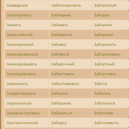
Зааведение
Забетонировать
Забористый
Заактировать
Забивание
Заборка
Заалеть
Забивать
Заборник
Заальпийский
Забиваться
Заборный
Заанкеренный
Забивка
Заборонить
Заанкерованный
Забивной
Забороновать
Заанкеровывать
Забивочный
Забортный
Зааплодировать
Забинтовать
Забортовка
Заарканить
Забинтовывать
Забота
Заарретировать
Забирать
Заботить
Заартачиться
Забирание
Заботиться
Заасфальтировать
Забираться
Заботливо
Заатлантический
Забирка
Заботливость