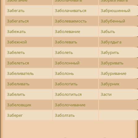
Забегать
Заболачиваться
Забрюшинный
Забегаться
Заболеваемость
Забубенный
Забежать
Заболевание
Забыть
Забежной
Заболевать
Забулдыга
Забелеть
Заболеть
Забурить
Забелеться
Заболонный
Забуривать
Забеливатель
Заболонь
Забуривание
Забеливать
Заболотить
Забурник
Забелить
Заболотиться
Засти
Забеловщик
Заболочивание
Заберег
Заболтать