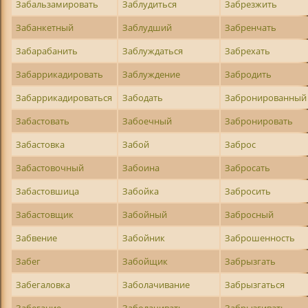
Забальзамировать
Заблудиться
Забрезжить
Забанкетный
Заблудший
Забренчать
Забарабанить
Заблуждаться
Забрехать
Забаррикадировать
Заблуждение
Забродить
Забаррикадироваться
Забодать
Забронированный
Забастовать
Забоечный
Забронировать
Забастовка
Забой
Заброс
Забастовочный
Забоина
Забросать
Забастовшица
Забойка
Забросить
Забастовщик
Забойный
Забросный
Забвение
Забойник
Заброшенность
Забег
Забойщик
Забрызгать
Забегаловка
Заболачивание
Забрызгаться
Забегание
Заболачивать
Забрызгивать