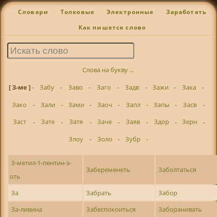
Словари
Толковые
Электронные
Заработать
Как пишется слово
Слова на букву ...
[ З-ме ]
-
Забу
-
Заво
-
Заго
-
Задв
-
Зажи
-
Зака
-
Зако
-
Зали
-
Зами
-
Заоч
-
Запл
-
Запы
-
Засв
-
Заст
-
Зате
-
Затя
-
Заче
-
Заяв
-
Здор
-
Зерн
-
Злоу
-
Золо
-
Зубр
-
З-метил-1-пентин-з-
Забеременеть
Заболтаться
оть
За
Забрать
Забор
За-ливина
Забеспокоиться
Заборанивать